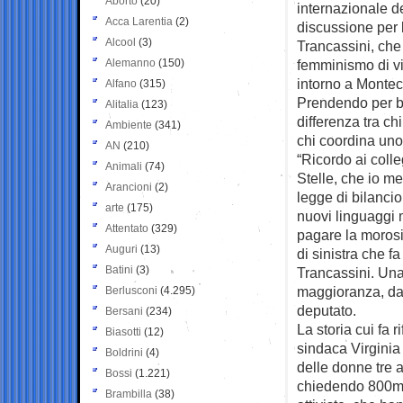
Aborto
(20)
internazionale d
Acca Larentia
(2)
discussione per 
Alcool
(3)
Trancassini, che
Alemanno
(150)
femminismo di vi
intorno a Monteci
Alfano
(315)
Prendendo per b
Alitalia
(123)
differenza tra ch
Ambiente
(341)
chi coordina uno 
AN
(210)
“Ricordo ai colle
Animali
(74)
Stelle, che io me
Arancioni
(2)
legge di bilancio
arte
(175)
nuovi linguaggi 
Attentato
(329)
pagare la moros
Auguri
(13)
di sinistra che f
Batini
(3)
Trancassini. Una
maggioranza, dat
Berlusconi
(4.295)
deputato.
Bersani
(234)
La storia cui fa 
Biasotti
(12)
sindaca Virginia
Boldrini
(4)
delle donne tre 
Bossi
(1.221)
chiedendo 800mil
Brambilla
(38)