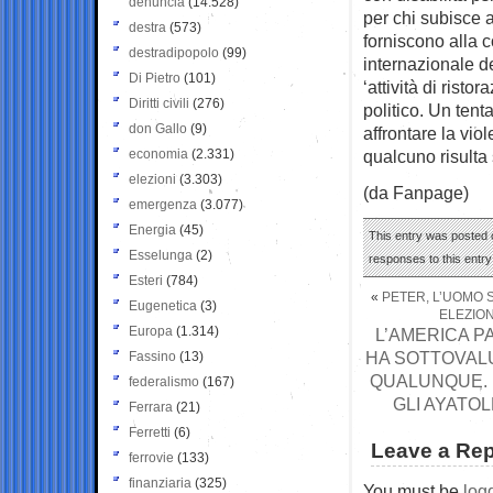
denuncia
(14.528)
per chi subisce 
destra
(573)
forniscono alla c
destradipopolo
(99)
internazionale d
Di Pietro
(101)
‘attività di rist
Diritti civili
(276)
politico. Un tent
don Gallo
(9)
affrontare la vi
economia
(2.331)
qualcuno risult
elezioni
(3.303)
(da Fanpage)
emergenza
(3.077)
Energia
(45)
This entry was posted o
Esselunga
(2)
responses to this entr
Esteri
(784)
«
PETER, L’UOMO 
Eugenetica
(3)
ELEZION
Europa
(1.314)
L’AMERICA P
HA SOTTOVAL
Fassino
(13)
QUALUNQUE. 
federalismo
(167)
GLI AYATOL
Ferrara
(21)
Ferretti
(6)
Leave a Rep
ferrovie
(133)
finanziaria
(325)
You must be
log