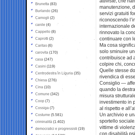
attiviste, che h
Brunetta
(83)
manutenzione, de
Burlando
(26)
servizi gratuiti fo
Camogli
(2)
riconoscendo l’im
canile
(4)
internazionale d
Cappello
(8)
rinnovato la con
continuare con le
Caprotti
(2)
Ma cosa signific
Caritas
(6)
solo sminuire un
carovita
(170)
contribuisce ad a
casa
(247)
colpire chi, conc
Casini
(119)
Quelle stesse d
Centrodestra in Liguria
(35)
rivendica di esse
Chiesa
(276)
Consiglio — affer
Cina
(10)
quando la destra
Comune
(342)
misura struttural
Coop
(7)
investimento in 
al rispetto e all’af
Cossiga
(7)
Un archivio e un
Costume
(5.581)
sportello sociale
criminalità
(1.402)
vittime di violen
democratici e progressisti
(19)
con disabilità ps