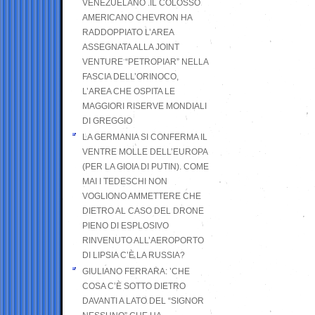
VENEZUELANO .IL COLOSSO
AMERICANO CHEVRON HA
RADDOPPIATO L’AREA
ASSEGNATA ALLA JOINT
VENTURE “PETROPIAR” NELLA
FASCIA DELL’ORINOCO,
L’AREA CHE OSPITA LE
MAGGIORI RISERVE MONDIALI
DI GREGGIO
LA GERMANIA SI CONFERMA IL
VENTRE MOLLE DELL’EUROPA
(PER LA GIOIA DI PUTIN). COME
MAI I TEDESCHI NON
VOGLIONO AMMETTERE CHE
DIETRO AL CASO DEL DRONE
PIENO DI ESPLOSIVO
RINVENUTO ALL’AEROPORTO
DI LIPSIA C’È LA RUSSIA?
GIULIANO FERRARA: ’CHE
COSA C’È SOTTO DIETRO
DAVANTI A LATO DEL “SIGNOR