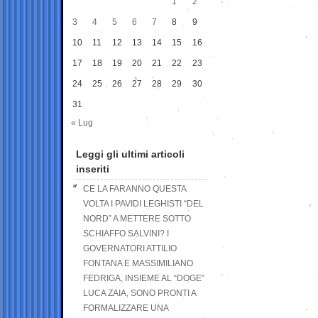
1
2
3
4
5
6
7
8
9
10
11
12
13
14
15
16
17
18
19
20
21
22
23
24
25
26
27
28
29
30
31
« Lug
Leggi gli ultimi articoli
inseriti
CE LA FARANNO QUESTA
VOLTA I PAVIDI LEGHISTI “DEL
NORD” A METTERE SOTTO
SCHIAFFO SALVINI? I
GOVERNATORI ATTILIO
FONTANA E MASSIMILIANO
FEDRIGA, INSIEME AL “DOGE”
LUCA ZAIA, SONO PRONTI A
FORMALIZZARE UNA