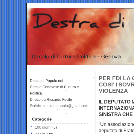
PER FDI LA
Destra di Popolo.net
COSI’ I SOV
Circolo Genovese di Cultura e
VIOLENZA
Politica
Diretto da Riccardo Fucile
IL DEPUTATO 
Scrivici: destradipopolo@gmail.com
INTERNAZIONA
SINISTRA CHE
Categorie
“Un’associazione 
100 giorni
(5)
deputato di Fratel