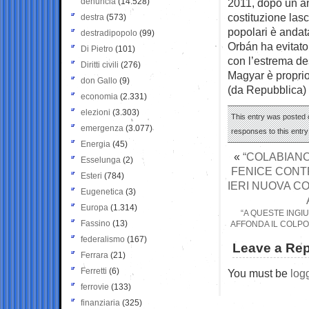
denuncia
(14.528)
2011, dopo un an
costituzione lasc
destra
(573)
popolari è andat
destradipopolo
(99)
Orbán ha evitato
Di Pietro
(101)
con l’estrema des
Diritti civili
(276)
Magyar è propri
don Gallo
(9)
(da Repubblica)
economia
(2.331)
elezioni
(3.303)
This entry was posted o
emergenza
(3.077)
responses to this entr
Energia
(45)
«
“COLABIANCH
Esselunga
(2)
FENICE CONT
Esteri
(784)
IERI NUOVA C
Eugenetica
(3)
Europa
(1.314)
“A QUESTE INGIU
Fassino
(13)
AFFONDA IL COLPO 
federalismo
(167)
Leave a Rep
Ferrara
(21)
Ferretti
(6)
You must be
log
ferrovie
(133)
finanziaria
(325)