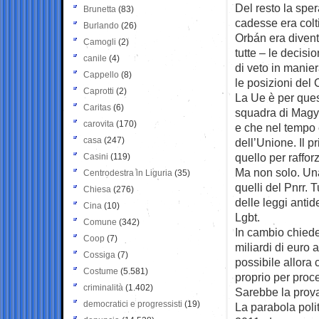
Del resto la spe
Brunetta
(83)
cadesse era colt
Burlando
(26)
Orbán era divent
Camogli
(2)
tutte – le decisi
canile
(4)
di veto in manie
Cappello
(8)
le posizioni del
Caprotti
(2)
La Ue è per quest
Caritas
(6)
squadra di Magyar
carovita
(170)
e che nel tempo e
casa
(247)
dell’Unione. Il p
quello per raffor
Casini
(119)
Ma non solo. Una 
Centrodestra in Liguria
(35)
quelli del Pnrr. 
Chiesa
(276)
delle leggi anti
Cina
(10)
Lgbt.
Comune
(342)
In cambio chiede
Coop
(7)
miliardi di euro 
Cossiga
(7)
possibile allora
Costume
(5.581)
proprio per proce
criminalità
(1.402)
Sarebbe la prova
democratici e progressisti
(19)
La parabola polit