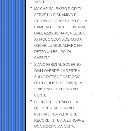
TASER E CP
MA CHE GALEAZZO DICI? TI
SERVE UN BIGNAMINO DI
STORIA. IL CAPOGRUPPO ALLA
CAMERA DI FRATELLI D’ITALIA,
GALEAZZO BIGNAMI, NEL SUO
ATTACCO SCONSIDERATO A
OSCAR LUIGI SCALFARO HA
DETTO UN BEL PO’ DI
CAZZATE
SIAMO FERMI AL GOVERNO
GIALLOVERDE: LA DESTRA
SULLA DIFESA È OSTAGGIO
DEI “PACIFISTI” LEGHISTI, LA
SINISTRA DEL PUTINIANO
CONTE
LE ONDATE DI CALORE DI
QUEST’ESTATE HANNO
PORTATO TEMPERATURE
RECORD IN TUTTA EUROPA E
UNA SICCITA’ MAI VISTA. I