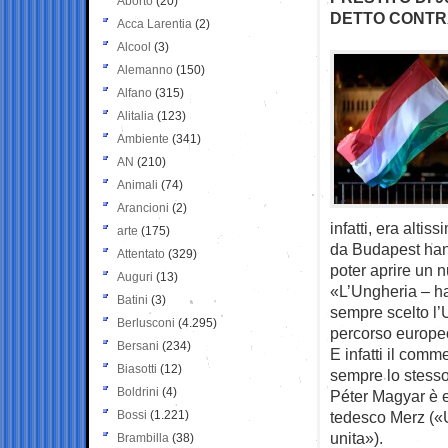
Aborto
(20)
DETTO CONTR
Acca Larentia
(2)
Alcool
(3)
Alemanno
(150)
Alfano
(315)
Alitalia
(123)
Ambiente
(341)
AN
(210)
Animali
(74)
Arancioni
(2)
infatti, era alti
arte
(175)
da Budapest hanno
Attentato
(329)
poter aprire un n
Auguri
(13)
«L’Ungheria – ha
Batini
(3)
sempre scelto l’
Berlusconi
(4.295)
percorso europeo
Bersani
(234)
E infatti il comme
Biasotti
(12)
sempre lo stesso
Boldrini
(4)
Péter Magyar è e
Bossi
(1.221)
tedesco Merz («U
unita»).
Brambilla
(38)