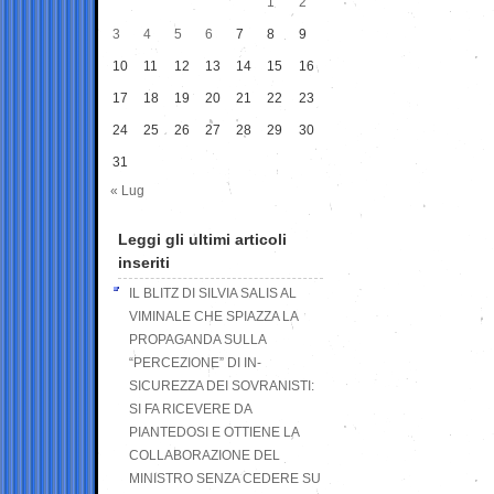
1
2
3
4
5
6
7
8
9
10
11
12
13
14
15
16
17
18
19
20
21
22
23
24
25
26
27
28
29
30
31
« Lug
Leggi gli ultimi articoli
inseriti
IL BLITZ DI SILVIA SALIS AL
VIMINALE CHE SPIAZZA LA
PROPAGANDA SULLA
“PERCEZIONE” DI IN-
SICUREZZA DEI SOVRANISTI:
SI FA RICEVERE DA
PIANTEDOSI E OTTIENE LA
COLLABORAZIONE DEL
MINISTRO SENZA CEDERE SU