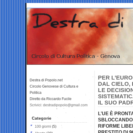
PER L’EURO
Destra di Popolo.net
DAL CIELO,
Circolo Genovese di Cultura e
LE DECISIO
Politica
SISTEMATIC
Diretto da Riccardo Fucile
IL SUO PAD
Scrivici: destradipopolo@gmail.com
L’UE È PRONT
Categorie
SBLOCCANDO I
RIFORME LIBE
100 giorni
(5)
PRESTITO DI 9