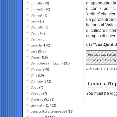
di appoggiare la 
Brunetta
(83)
di comizi politi
Burlando
(26)
‘ordine’ che vien
Camogli
(2)
Le parole di Socc
canile
(4)
italiana al Vati
Cappello
(8)
di criticare il c
Caprotti
(2)
compito di ostenta
Caritas
(6)
(da “
NextQuotid
carovita
(170)
casa
(247)
This entry was posted o
Casini
(119)
responses to this entr
Centrodestra in Liguria
(35)
«
VOLANO SCHIAFFI
Chiesa
(276)
Cina
(10)
Comune
(342)
Leave a Rep
Coop
(7)
You must be
log
Cossiga
(7)
Costume
(5.581)
criminalità
(1.402)
democratici e progressisti
(19)