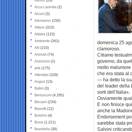
Aborto
(20)
Acca Larentia
(2)
Alcool
(3)
Alemanno
(150)
Alfano
(315)
Alitalia
(123)
Ambiente
(341)
domenica 25 ago
AN
(210)
clamoroso.
Citiamo testualm
Animali
(74)
governo, da quel
Arancioni
(2)
molto malumore 
arte
(175)
che era stata al 
Attentato
(329)
— ha detto la su
Auguri
(13)
del leader della 
Batini
(3)
sorti dell’Italia».
Berlusconi
(4.295)
Ovviamente quale
Bersani
(234)
E non finisce q
Biasotti
(12)
anche la Madonna,
Boldrini
(4)
Endorsement pote
Bossi
(1.221)
sarebbe stata pr
Salvini criticand
Brambilla
(38)