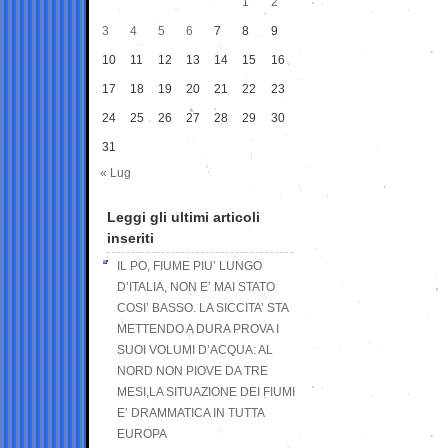
1
2
3
4
5
6
7
8
9
10
11
12
13
14
15
16
17
18
19
20
21
22
23
24
25
26
27
28
29
30
31
« Lug
Leggi gli ultimi articoli
inseriti
IL PO, FIUME PIU’ LUNGO
D’ITALIA, NON E’ MAI STATO
COSI’ BASSO. LA SICCITA’ STA
METTENDO A DURA PROVA I
SUOI VOLUMI D’ACQUA: AL
NORD NON PIOVE DA TRE
MESI,LA SITUAZIONE DEI FIUMI
E’ DRAMMATICA IN TUTTA
EUROPA