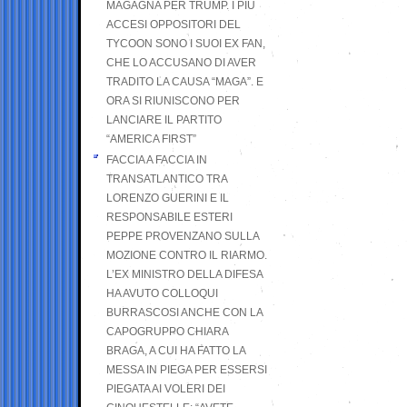
MAGAGNA PER TRUMP. I PIÙ
ACCESI OPPOSITORI DEL
TYCOON SONO I SUOI EX FAN,
CHE LO ACCUSANO DI AVER
TRADITO LA CAUSA “MAGA”. E
ORA SI RIUNISCONO PER
LANCIARE IL PARTITO
“AMERICA FIRST”
FACCIA A FACCIA IN
TRANSATLANTICO TRA
LORENZO GUERINI E IL
RESPONSABILE ESTERI
PEPPE PROVENZANO SULLA
MOZIONE CONTRO IL RIARMO.
L’EX MINISTRO DELLA DIFESA
HA AVUTO COLLOQUI
BURRASCOSI ANCHE CON LA
CAPOGRUPPO CHIARA
BRAGA, A CUI HA FATTO LA
MESSA IN PIEGA PER ESSERSI
PIEGATA AI VOLERI DEI