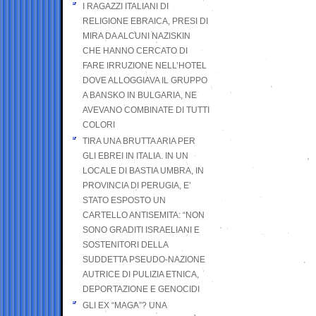
I RAGAZZI ITALIANI DI
RELIGIONE EBRAICA, PRESI DI
MIRA DA ALCUNI NAZISKIN
CHE HANNO CERCATO DI
FARE IRRUZIONE NELL’HOTEL
DOVE ALLOGGIAVA IL GRUPPO
A BANSKO IN BULGARIA, NE
AVEVANO COMBINATE DI TUTTI
COLORI
TIRA UNA BRUTTA ARIA PER
GLI EBREI IN ITALIA. IN UN
LOCALE DI BASTIA UMBRA, IN
PROVINCIA DI PERUGIA, E’
STATO ESPOSTO UN
CARTELLO ANTISEMITA: “NON
SONO GRADITI ISRAELIANI E
SOSTENITORI DELLA
SUDDETTA PSEUDO-NAZIONE
AUTRICE DI PULIZIA ETNICA,
DEPORTAZIONE E GENOCIDI
GLI EX “MAGA”? UNA