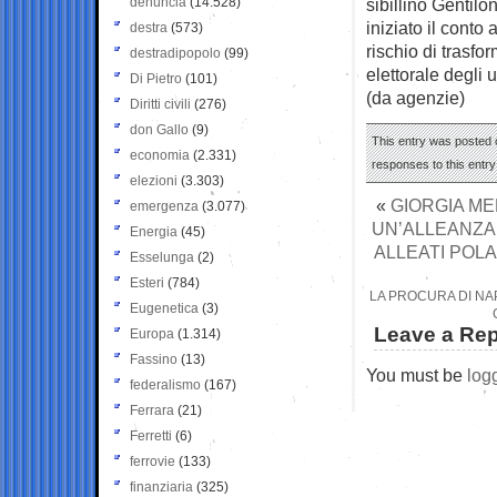
denuncia
(14.528)
sibillino Gentilon
iniziato il conto
destra
(573)
rischio di trasfo
destradipopolo
(99)
elettorale degli u
Di Pietro
(101)
(da agenzie)
Diritti civili
(276)
don Gallo
(9)
This entry was posted 
economia
(2.331)
responses to this entr
elezioni
(3.303)
«
GIORGIA ME
emergenza
(3.077)
UN’ALLEANZA 
Energia
(45)
ALLEATI POLA
Esselunga
(2)
Esteri
(784)
LA PROCURA DI NA
Eugenetica
(3)
Leave a Rep
Europa
(1.314)
Fassino
(13)
You must be
log
federalismo
(167)
Ferrara
(21)
Ferretti
(6)
ferrovie
(133)
finanziaria
(325)