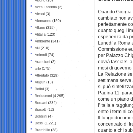
Aborto
(20)
Acca Larentia
(2)
Quando Giorgia M
Alcool
(3)
cambiato non av
Alemanno
(150)
perfettamente cos
Alfano
(315)
quanto quegli im
Alitalia
(123)
esperienza da pr
Ambiente
(341)
Lunedì a Roma arr
AN
(210)
Commissione eur
per Palazzo Chigi
Animali
(74)
dovrà lasciarsi a
Arancioni
(2)
mesi di governo 
arte
(175)
La Relazione sem
Attentato
(329)
settimana serve 
Auguri
(13)
si può sintetizz
Batini
(3)
Pagina 11, paragra
Berlusconi
(4.295)
come un piano d
Bersani
(234)
l’Italia a raggiu
Biasotti
(12)
entro i termini c
Boldrini
(4)
Il lungo documen
Bossi
(1.221)
concentrato di f
quanto a chi sub
Brambilla
(38)