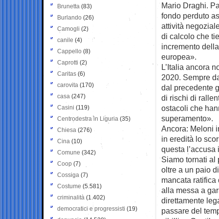
Mario Draghi. Pag
Brunetta
(83)
fondo perduto ass
Burlando
(26)
attività negozial
Camogli
(2)
di calcolo che ti
canile
(4)
incremento della 
Cappello
(8)
europea».
Caprotti
(2)
L’Italia ancora n
Caritas
(6)
2020. Sempre da
carovita
(170)
dal precedente go
casa
(247)
di rischi di ralle
ostacoli che hann
Casini
(119)
superamento».
Centrodestra in Liguria
(35)
Ancora: Meloni i
Chiesa
(276)
in eredità lo sco
Cina
(10)
questa l’accusa i
Comune
(342)
Siamo tornati al 
Coop
(7)
oltre a un paio 
Cossiga
(7)
mancata ratifica 
Costume
(5.581)
alla messa a ga
criminalità
(1.402)
direttamente lega
democratici e progressisti
(19)
passare del tempo