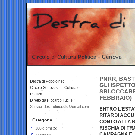
PNRR, BAST
Destra di Popolo.net
GLI ISPETT
Circolo Genovese di Cultura e
SBLOCCARE 
Politica
FEBBRAIO)
Diretto da Riccardo Fucile
Scrivici: destradipopolo@gmail.com
ENTRO L’ESTA
RITARDI ACCUM
Categorie
CONTO ALLA R
RISCHIA DI T
100 giorni
(5)
CAMPAGNA E