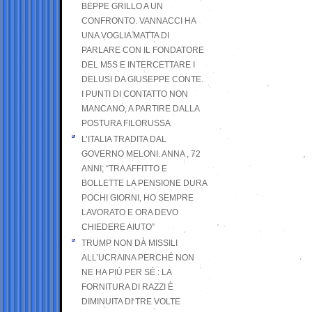
BEPPE GRILLO A UN
CONFRONTO. VANNACCI HA
UNA VOGLIA MATTA DI
PARLARE CON IL FONDATORE
DEL M5S E INTERCETTARE I
DELUSI DA GIUSEPPE CONTE.
I PUNTI DI CONTATTO NON
MANCANO, A PARTIRE DALLA
POSTURA FILORUSSA
L’ITALIA TRADITA DAL
GOVERNO MELONI. ANNA , 72
ANNI; “TRA AFFITTO E
BOLLETTE LA PENSIONE DURA
POCHI GIORNI, HO SEMPRE
LAVORATO E ORA DEVO
CHIEDERE AIUTO”
TRUMP NON DÀ MISSILI
ALL’UCRAINA PERCHÉ NON
NE HA PIÙ PER SÉ : LA
FORNITURA DI RAZZI È
DIMINUITA DI TRE VOLTE