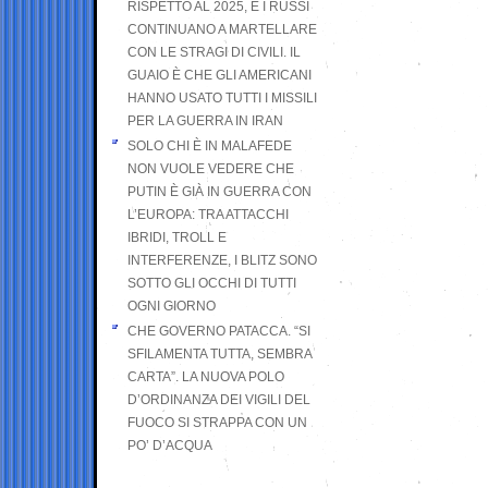
RISPETTO AL 2025, E I RUSSI
CONTINUANO A MARTELLARE
CON LE STRAGI DI CIVILI. IL
GUAIO È CHE GLI AMERICANI
HANNO USATO TUTTI I MISSILI
PER LA GUERRA IN IRAN
SOLO CHI È IN MALAFEDE
NON VUOLE VEDERE CHE
PUTIN È GIÀ IN GUERRA CON
L’EUROPA: TRA ATTACCHI
IBRIDI, TROLL E
INTERFERENZE, I BLITZ SONO
SOTTO GLI OCCHI DI TUTTI
OGNI GIORNO
CHE GOVERNO PATACCA. “SI
SFILAMENTA TUTTA, SEMBRA
CARTA”. LA NUOVA POLO
D’ORDINANZA DEI VIGILI DEL
FUOCO SI STRAPPA CON UN
PO’ D’ACQUA