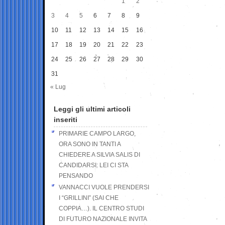
1
2
3
4
5
6
7
8
9
10
11
12
13
14
15
16
17
18
19
20
21
22
23
24
25
26
27
28
29
30
31
« Lug
Leggi gli ultimi articoli
inseriti
PRIMARIE CAMPO LARGO,
ORA SONO IN TANTI A
CHIEDERE A SILVIA SALIS DI
CANDIDARSI: LEI CI STA
PENSANDO
VANNACCI VUOLE PRENDERSI
I “GRILLINI” (SAI CHE
COPPIA…). IL CENTRO STUDI
DI FUTURO NAZIONALE INVITA