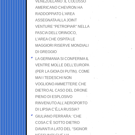
VENEZUELANO .IL COLOSSO
AMERICANO CHEVRON HA
RADDOPPIATO L’AREA
ASSEGNATA ALLA JOINT
VENTURE “PETROPIAR” NELLA
FASCIA DELL’ORINOCO,
L’AREA CHE OSPITA LE
MAGGIORI RISERVE MONDIALI
DI GREGGIO
LA GERMANIA SI CONFERMA IL
VENTRE MOLLE DELL’EUROPA
(PER LA GIOIA DI PUTIN). COME
MAI I TEDESCHI NON
VOGLIONO AMMETTERE CHE
DIETRO AL CASO DEL DRONE
PIENO DI ESPLOSIVO
RINVENUTO ALL’AEROPORTO
DI LIPSIA C’È LA RUSSIA?
GIULIANO FERRARA: ’CHE
COSA C’È SOTTO DIETRO
DAVANTI A LATO DEL “SIGNOR