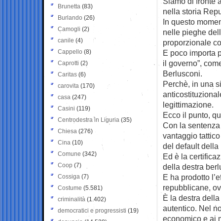
Siamo di fronte a
Brunetta
(83)
nella storia Repu
Burlando
(26)
In questo moment
Camogli
(2)
nelle pieghe dell
canile
(4)
proporzionale con
Cappello
(8)
E poco importa pu
il governo”, com
Caprotti
(2)
Berlusconi.
Caritas
(6)
Perchè, in una s
carovita
(170)
anticostituziona
casa
(247)
legittimazione.
Casini
(119)
Ecco il punto, qu
Centrodestra in Liguria
(35)
Con la sentenza n
Chiesa
(276)
vantaggio tattico
Cina
(10)
del default dell
Comune
(342)
Ed è la certifica
Coop
(7)
della destra ber
E ha prodotto l’e
Cossiga
(7)
repubblicane, ovve
Costume
(5.581)
È la destra della
criminalità
(1.402)
autentico. Nel n
democratici e progressisti
(19)
economico e ai mi