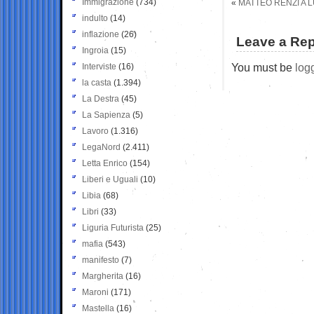
Immigrazione
(734)
«
MATTEO RENZI A 
indulto
(14)
inflazione
(26)
Leave a Rep
Ingroia
(15)
You must be
log
Interviste
(16)
la casta
(1.394)
La Destra
(45)
La Sapienza
(5)
Lavoro
(1.316)
LegaNord
(2.411)
Letta Enrico
(154)
Liberi e Uguali
(10)
Libia
(68)
Libri
(33)
Liguria Futurista
(25)
mafia
(543)
manifesto
(7)
Margherita
(16)
Maroni
(171)
Mastella
(16)