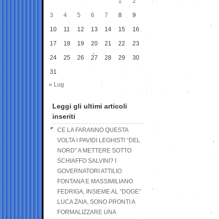
1
2
3
4
5
6
7
8
9
10
11
12
13
14
15
16
17
18
19
20
21
22
23
24
25
26
27
28
29
30
31
« Lug
Leggi gli ultimi articoli
inseriti
CE LA FARANNO QUESTA
VOLTA I PAVIDI LEGHISTI “DEL
NORD” A METTERE SOTTO
SCHIAFFO SALVINI? I
GOVERNATORI ATTILIO
FONTANA E MASSIMILIANO
FEDRIGA, INSIEME AL “DOGE”
LUCA ZAIA, SONO PRONTI A
FORMALIZZARE UNA