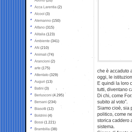
Aborto
(20)
Acca Larentia
(2)
Alcool
(3)
Alemanno
(150)
Alfano
(315)
Alitalia
(123)
Ambiente
(341)
AN
(210)
Animali
(74)
Arancioni
(2)
arte
(175)
che è accaduto a
Attentato
(329)
oggi, le istituzio
Auguri
(13)
E quindi la loro 
Batini
(3)
tutti, diventano
Di chi, come Forza
Berlusconi
(4.295)
subito al voto”.
Bersani
(234)
Siamo cioè, sia p
Biasotti
(12)
politico, come n
Boldrini
(4)
storica caddero a
Bossi
(1.221)
sistema.
Brambilla
(38)