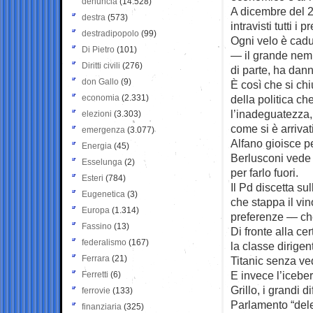
denuncia
(14.528)
A dicembre del 2
destra
(573)
intravisti tutti 
destradipopolo
(99)
Ogni velo è cadu
Di Pietro
(101)
— il grande nemi
Diritti civili
(276)
di parte, ha danne
don Gallo
(9)
È così che si ch
economia
(2.331)
della politica ch
l’inadeguatezza,
elezioni
(3.303)
come si è arrivati
emergenza
(3.077)
Alfano gioisce p
Energia
(45)
Berlusconi vede 
Esselunga
(2)
per farlo fuori.
Esteri
(784)
Il Pd discetta su
Eugenetica
(3)
che stappa il vi
Europa
(1.314)
preferenze — che 
Fassino
(13)
Di fronte alla ce
federalismo
(167)
la classe dirige
Ferrara
(21)
Titanic senza ve
E invece l’icebe
Ferretti
(6)
Grillo, i grandi 
ferrovie
(133)
Parlamento “dele
finanziaria
(325)