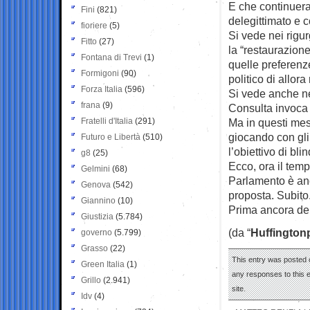
E che continuera
Fini
(821)
delegittimato e co
fioriere
(5)
Si vede nei rigur
Fitto
(27)
la “restaurazion
Fontana di Trevi
(1)
quelle preferenz
Formigoni
(90)
politico di allora
Forza Italia
(596)
Si vede anche nel
frana
(9)
Consulta invoca 
Fratelli d'Italia
(291)
Ma in questi mesi
giocando con gli 
Futuro e Libertà
(510)
l’obiettivo di bl
g8
(25)
Ecco, ora il temp
Gelmini
(68)
Parlamento è anc
Genova
(542)
proposta. Subito
Giannino
(10)
Prima ancora dell
Giustizia
(5.784)
(da “
Huffington
governo
(5.799)
Grasso
(22)
This entry was posted 
Green Italia
(1)
any responses to this 
Grillo
(2.941)
site.
Idv
(4)