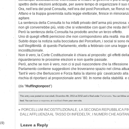
spettro delle elezioni anticipate, per avere tempo di organizzare il suo
Ora, nell’era del post Consulta, nell’era del post Porcellum, se Renz
Alfano e la truppa governista sulla legge elettorale, finisce in minor
agitare.
La sentenza della Consulta lo ha infatti privato dell’arma più preziosa: q
non gli converrebbe più, visto che si voterebbe con quel che resta del 
Però la sentenza della Consulta ha prodotto anche un terzo effetto.
Uno di quegli effetti perniciosi che non corrispondono alla realtà ma d
Subito dopo la notizia sulla bocciatura del Porcellum, i social si sono r
sull’illegittimità di questo Parlamento, eletto a febbraio con una legge
incostituzionale.
Non è vero, la Corte Costituzionale è chiara al proposito: gli effetti del
riguarderanno le prossime elezioni e non quelle passate.
Però, anche se non è vero, non ci si può nascondere che la riflessione su
Parlamento contiene suggestioni che troveranno spazio nel clima attuale
)
Tant’è vero che Berlusconi e Forza Italia la stanno già cavalcando all
rischia di riportarci al proporzionale anni ’80. In nome della stabilità e 
(da “
Huffingtonpost
“)
This entry was posted on mercoledì, Dicembre 4th, 2013 at 23:52 and is filed under
Parlamento
. You can follow a
feed. You can
leave a response
, or
trackback
from your own site.
«
PORCELLUM INCOSTITUZIONALE, LA SECONDA REPUBBLICA FIN
DALL’AFFLUENZA AL TASSO DI INFEDELTA’, I NUMERI CHE AGIT
19)
Leave a Reply