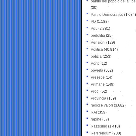
partito del popolo della libe
(30)
Partito Democratico
(1.034)
PD
(1.188)
PdL
(2.781)
pedofilia
(25)
Pensioni
(129)
Politica
(40.814)
polizia
(253)
Porto
(12)
povertà
(502)
Presepe
(14)
Primarie
(149)
Prodi
(52)
Provincia
(139)
radici e valori
(3.682)
RAI
(359)
rapine
(37)
Razzismo
(1.410)
Referendum
(200)