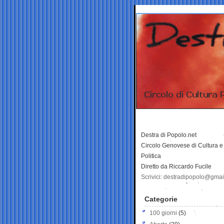
Destra di Popolo.net
Circolo Genovese di Cultura e
Politica
Diretto da Riccardo Fucile
Scrivici: destradipopolo@gma
Categorie
100 giorni
(5)