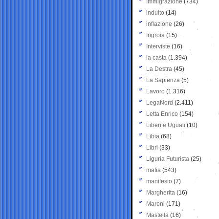
Immigrazione
(734)
indulto
(14)
inflazione
(26)
Ingroia
(15)
Interviste
(16)
la casta
(1.394)
La Destra
(45)
La Sapienza
(5)
Lavoro
(1.316)
LegaNord
(2.411)
Letta Enrico
(154)
Liberi e Uguali
(10)
Libia
(68)
Libri
(33)
Liguria Futurista
(25)
mafia
(543)
manifesto
(7)
Margherita
(16)
Maroni
(171)
Mastella
(16)