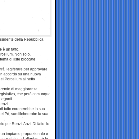
presidente della Repubblica
 è un fatto.
orcellum. Non solo.
ema di liste bloccate.
potrà legiferare per approvare
e un accordo su una nuova
el Porcellum al netto
 premio di maggioranza.
legislativo, che però comunque
segnati.
Renzi.
di fatto coronerebbe la sua
 del Pd, santificherebbe la sua
 per Renzi. Anzi. Di fatto, lo
d un impianto proporzionale e
 possibile, ad allontanare lo