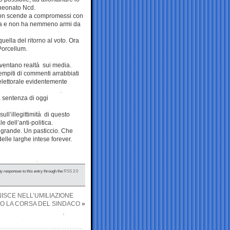
 neonato Ncd.
i non scende a compromessi con
anza e non ha nemmeno armi da
uella del ritorno al voto. Ora
Porcellum.
iventano realtà sui media.
iempiti di commenti arrabbiati
 elettorale evidentemente
la sentenza di oggi
ll’illegittimità di questo
 dell’anti-politica.
a grande. Un pasticcio. Che
delle larghe intese forever.
ny responses to this entry through the
RSS 2.0
ISCE NELL’UMILIAZIONE
ANO LA CORSA DEL SINDACO
»