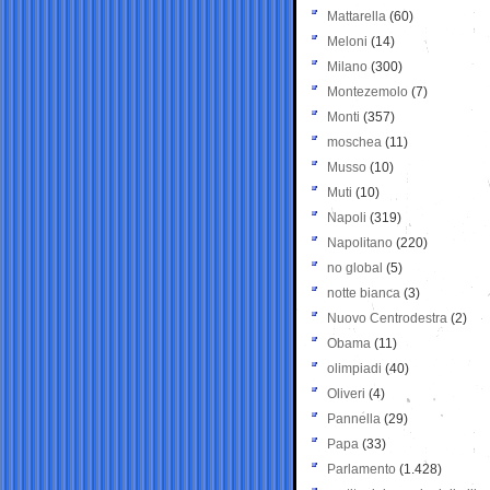
Mattarella
(60)
Meloni
(14)
Milano
(300)
Montezemolo
(7)
Monti
(357)
moschea
(11)
Musso
(10)
Muti
(10)
Napoli
(319)
Napolitano
(220)
no global
(5)
notte bianca
(3)
Nuovo Centrodestra
(2)
Obama
(11)
olimpiadi
(40)
Oliveri
(4)
Pannella
(29)
Papa
(33)
Parlamento
(1.428)