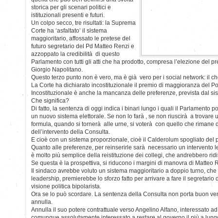
storica per gli scenari politici e
istituzionali presenti e futuri.
Un colpo secco, tre risultati: la Suprema
Corte ha ‘asfaltato’ il sistema
maggioritario, affossato le pretese del
futuro segretario del Pd Matteo Renzi e
azzoppato la credibilità di questo
Parlamento con tutti gli atti che ha prodotto, compresa l’elezione del 
Giorgio Napolitano.
Questo terzo punto non è vero, ma è già vero per i social network: il che
La Corte ha dichiarato incostituzionale il premio di maggioranza del P
Incostituzionale è anche la mancanza delle preferenze, prevista dal sist
Che significa?
Di fatto, la sentenza di oggi indica i binari lungo i quali il Parlamento 
un nuovo sistema elettorale. Se non lo farà , se non riuscirà a trovar
formula, quando si tornerà alle urne, si voterà con quello che rimane d
dell’intervento della Consulta.
E cioè con un sistema proporzionale, cioè il Calderolum spogliato del
Quanto alle preferenze, per reinserirle sarà necessario un intervento 
è molto più semplice della reistituzione dei collegi, che andrebbero ridi
Se questa è la prospettiva, si riducono i margini di manovra di Matteo 
Il sindaco avrebbe voluto un sistema maggioritario a doppio turno, che 
leadership, premierebbe lo sforzo fatto per arrivare a fare il segretario
visione politica bipolarista.
Ora se lo può scordare. La sentenza della Consulta non porta buon vento
annulla.
Annulla il suo potere contrattuale verso Angelino Alfano, interessato a
comunque assolutamente interessato a restare al governo il più a lungo