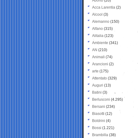
Aborto
(20)
Acca Larentia
(2)
Alcool
(3)
Alemanno
(150)
Alfano
(315)
Alitalia
(123)
Ambiente
(341)
AN
(210)
Animali
(74)
Arancioni
(2)
arte
(175)
Attentato
(329)
Auguri
(13)
Batini
(3)
Berlusconi
(4.295)
Bersani
(234)
Biasotti
(12)
Boldrini
(4)
Bossi
(1.221)
Brambilla
(38)