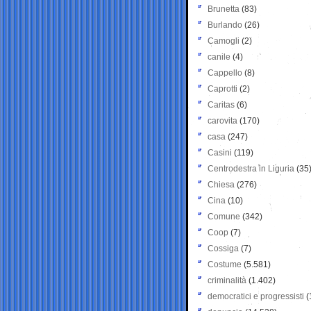
Brunetta
(83)
Burlando
(26)
Camogli
(2)
canile
(4)
Cappello
(8)
Caprotti
(2)
Caritas
(6)
carovita
(170)
casa
(247)
Casini
(119)
Centrodestra in Liguria
(35
Chiesa
(276)
Cina
(10)
Comune
(342)
Coop
(7)
Cossiga
(7)
Costume
(5.581)
criminalità
(1.402)
democratici e progressisti
(