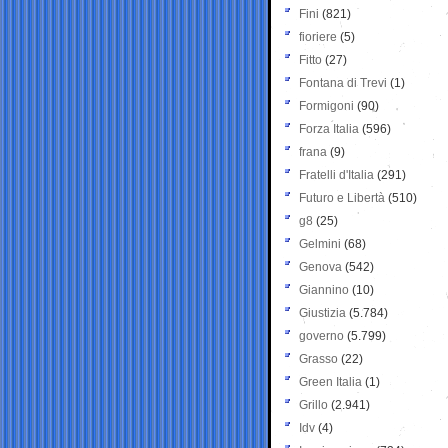
Fini
(821)
fioriere
(5)
Fitto
(27)
Fontana di Trevi
(1)
Formigoni
(90)
Forza Italia
(596)
frana
(9)
Fratelli d'Italia
(291)
Futuro e Libertà
(510)
g8
(25)
Gelmini
(68)
Genova
(542)
Giannino
(10)
Giustizia
(5.784)
governo
(5.799)
Grasso
(22)
Green Italia
(1)
Grillo
(2.941)
Idv
(4)