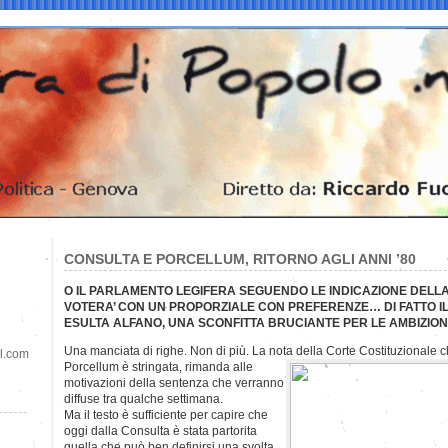
CONSULTA E PORCELLUM, RITORNO AGLI ANNI ’80
O IL PARLAMENTO LEGIFERA SEGUENDO LE INDICAZIONE DELL
VOTERA’ CON UN PROPORZIALE CON PREFERENZE… DI FATTO IL
ESULTA ALFANO, UNA SCONFITTA BRUCIANTE PER LE AMBIZIONI
Una manciata di righe. Non di più. La nota della Corte Costituzionale 
il.com
Porcellum è stringata, rimanda alle
motivazioni della sentenza che verranno
diffuse tra qualche settimana.
Ma il testo è sufficiente per capire che
oggi dalla Consulta è stata partorita
quella che può ben definirsi una svolta