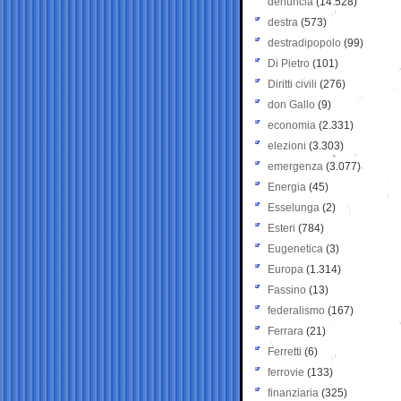
denuncia
(14.528)
destra
(573)
destradipopolo
(99)
Di Pietro
(101)
Diritti civili
(276)
don Gallo
(9)
economia
(2.331)
elezioni
(3.303)
emergenza
(3.077)
Energia
(45)
Esselunga
(2)
Esteri
(784)
Eugenetica
(3)
Europa
(1.314)
Fassino
(13)
federalismo
(167)
Ferrara
(21)
Ferretti
(6)
ferrovie
(133)
finanziaria
(325)