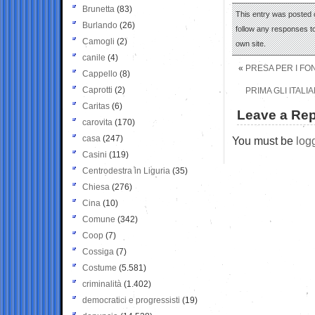
Brunetta
(83)
This entry was posted 
Burlando
(26)
follow any responses to
Camogli
(2)
own site.
canile
(4)
«
PRESA PER I FON
Cappello
(8)
Caprotti
(2)
PRIMA GLI ITALI
Caritas
(6)
Leave a Rep
carovita
(170)
casa
(247)
You must be
log
Casini
(119)
Centrodestra in Liguria
(35)
Chiesa
(276)
Cina
(10)
Comune
(342)
Coop
(7)
Cossiga
(7)
Costume
(5.581)
criminalità
(1.402)
democratici e progressisti
(19)