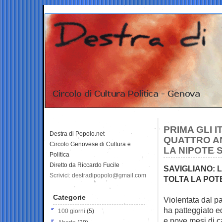
PRIMA GLI I
Destra di Popolo.net
QUATTRO AN
Circolo Genovese di Cultura e
LA NIPOTE 
Politica
Diretto da Riccardo Fucile
SAVIGLIANO: L
Scrivici: destradipopolo@gmail.com
TOLTA LA POT
Categorie
Violentata dal p
ha patteggiato e
100 giorni
(5)
e nove mesi di c