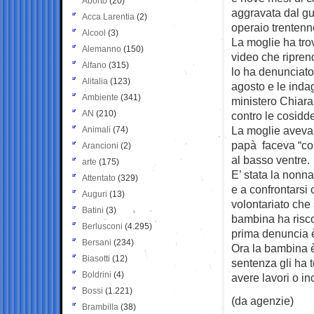
Aborto
(20)
aggravata dal gu
Acca Larentia
(2)
operaio trentenn
Alcool
(3)
La moglie ha tro
Alemanno
(150)
video che riprend
Alfano
(315)
lo ha denunciato.
Alitalia
(123)
agosto e le inda
Ambiente
(341)
ministero Chiara
AN
(210)
contro le cosidde
La moglie aveva 
Animali
(74)
papà faceva “cose
Arancioni
(2)
al basso ventre.
arte
(175)
E’ stata la nonn
Attentato
(329)
e a confrontarsi 
Auguri
(13)
volontariato che 
Batini
(3)
bambina ha risco
Berlusconi
(4.295)
prima denuncia è
Bersani
(234)
Ora la bambina è
Biasotti
(12)
sentenza gli ha t
Boldrini
(4)
avere lavori o in
Bossi
(1.221)
(da agenzie)
Brambilla
(38)