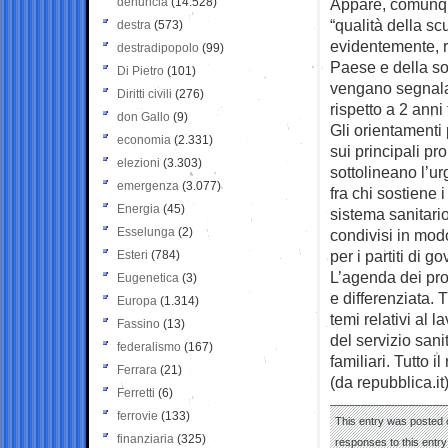
denuncia
(14.528)
Appare, comunque
“qualità della sc
destra
(573)
evidentemente, ri
destradipopolo
(99)
Paese e della soc
Di Pietro
(101)
vengano segnalat
Diritti civili
(276)
rispetto a 2 anni 
don Gallo
(9)
Gli orientamenti 
economia
(2.331)
sui principali pro
elezioni
(3.303)
sottolineano l’ur
emergenza
(3.077)
fra chi sostiene i
Energia
(45)
sistema sanitario
Esselunga
(2)
condivisi in mod
per i partiti di g
Esteri
(784)
L’agenda dei prob
Eugenetica
(3)
e differenziata. 
Europa
(1.314)
temi relativi al l
Fassino
(13)
del servizio sanit
federalismo
(167)
familiari. Tutto 
Ferrara
(21)
(da repubblica.it
Ferretti
(6)
ferrovie
(133)
This entry was posted o
finanziaria
(325)
responses to this entr