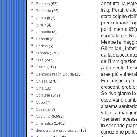
anzitutto, la Pal
Brunetta
(83)
Iraq. Peraltro al
Burlando
(26)
state colpite dal
Camogli
(2)
preoccupare tropp
canile
(4)
po’ di meno: 9%)
Cappello
(8)
condotto per Repu
Caprotti
(2)
Mentre la maggior
Caritas
(6)
Gli italiani, inf
carovita
(170)
dalla disoccupazi
casa
(247)
dall’immigrazione
Argomenti che su
Casini
(119)
aree più vulnera
Centrodestra in Liguria
(35)
Fra i disoccupati
Chiesa
(276)
crescenti problem
Cina
(10)
Se rivolgiamo lo
Comune
(342)
osservano cambiam
Coop
(7)
sistema sanitario
Cossiga
(7)
vita e, a maggior
Costume
(5.581)
“pensieri” avesse
criminalità
(1.402)
in secondo piano 
democratici e progressisti
(19)
corruzione politi