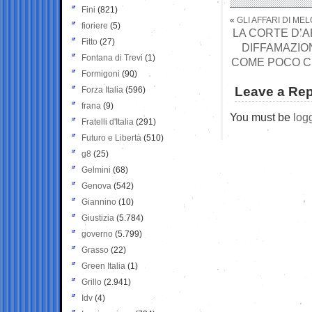
Fini
(821)
«
GLI AFFARI DI MEL
fioriere
(5)
LA CORTE D’A
Fitto
(27)
DIFFAMAZIO
Fontana di Trevi
(1)
COME POCO CH
Formigoni
(90)
Leave a Rep
Forza Italia
(596)
frana
(9)
You must be
log
Fratelli d'Italia
(291)
Futuro e Libertà
(510)
g8
(25)
Gelmini
(68)
Genova
(542)
Giannino
(10)
Giustizia
(5.784)
governo
(5.799)
Grasso
(22)
Green Italia
(1)
Grillo
(2.941)
Idv
(4)