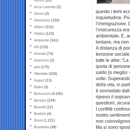
Aborto
(20)
Acca Larentia
(2)
questo i temi ec
Alcool
(3)
inquietudine. Pi
Alemanno
(150)
l’immigrazione. 
Alfano
(315)
l’insicurezza er
Alitalia
(123)
ambientale. E, an
Ambiente
(341)
lontane, ma non 
AN
(210)
A distanza di poc
tensione sociale,
Animali
(74)
tutte le altre: “L
Arancioni
(2)
quota di persone
arte
(175)
salito (o meglio:
Attentato
(329)
volte. Superando
Auguri
(13)
della vita, in p
Batini
(3)
è sovrastato dal
Berlusconi
(4.295)
ripreso il soprav
Bersani
(234)
questioni, sicura
Biasotti
(12)
I conflitti contin
Boldrini
(4)
nostro sentimento
Bossi
(1.221)
non coinvolgono p
Ma si sono sposta
Brambilla
(38)