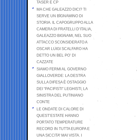
TASER E CP
MA CHE GALEAZZO DICI? TI
SERVE UN BIGNAMINO DI
STORIA. IL CAPOGRUPPO ALLA
CAMERA DI FRATELLI D’ITALIA,
GALEAZZO BIGNAMI, NEL SUO
ATTACCO SCONSIDERATO A
OSCAR LUIGI SCALFARO HA
DETTO UN BEL PO’ DI
CAZZATE
SIAMO FERMI AL GOVERNO
GIALLOVERDE: LA DESTRA
SULLA DIFESA È OSTAGGIO
DEI “PACIFISTI” LEGHISTI, LA
SINISTRA DEL PUTINIANO
CONTE
LE ONDATE DI CALORE DI
QUEST’ESTATE HANNO
PORTATO TEMPERATURE
RECORD IN TUTTA EUROPA E
UNA SICCITA’ MAI VISTA. I