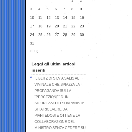
1
2
3
4
5
6
7
8
9
10
11
12
13
14
15
16
17
18
19
20
21
22
23
24
25
26
27
28
29
30
31
« Lug
Leggi gli ultimi articoli
inseriti
IL BLITZ DI SILVIA SALIS AL
VIMINALE CHE SPIAZZA LA
PROPAGANDA SULLA
“PERCEZIONE” DI IN-
SICUREZZA DEI SOVRANISTI:
SI FA RICEVERE DA
PIANTEDOSI E OTTIENE LA
COLLABORAZIONE DEL
MINISTRO SENZA CEDERE SU