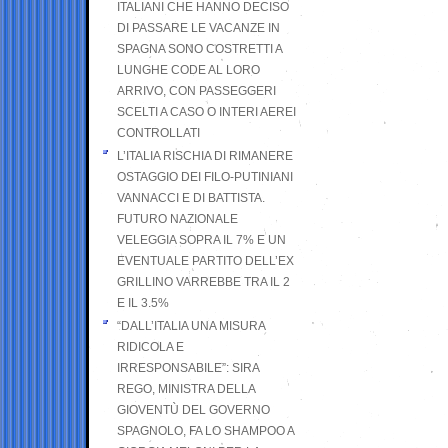
ITALIANI CHE HANNO DECISO
DI PASSARE LE VACANZE IN
SPAGNA SONO COSTRETTI A
LUNGHE CODE AL LORO
ARRIVO, CON PASSEGGERI
SCELTI A CASO O INTERI AEREI
CONTROLLATI
L’ITALIA RISCHIA DI RIMANERE
OSTAGGIO DEI FILO-PUTINIANI
VANNACCI E DI BATTISTA.
FUTURO NAZIONALE
VELEGGIA SOPRA IL 7% E UN
EVENTUALE PARTITO DELL’EX
GRILLINO VARREBBE TRA IL 2
E IL 3.5%
“DALL’ITALIA UNA MISURA
RIDICOLA E
IRRESPONSABILE”: SIRA
REGO, MINISTRA DELLA
GIOVENTÙ DEL GOVERNO
SPAGNOLO, FA LO SHAMPOO A