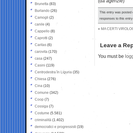
(da agenzie)
Brunetta
(83)
Burlando
(26)
This entry was posted o
Camogli
(2)
responses to this entr
canile
(4)
«
MA CERTI VIROLO
Cappello
(8)
Caprotti
(2)
Leave a Rep
Caritas
(6)
carovita
(170)
You must be
log
casa
(247)
Casini
(119)
Centrodestra in Liguria
(35)
Chiesa
(276)
Cina
(10)
Comune
(342)
Coop
(7)
Cossiga
(7)
Costume
(5.581)
criminalità
(1.402)
democratici e progressisti
(19)