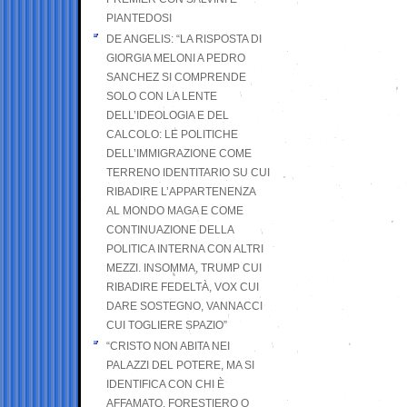
PIANTEDOSI
DE ANGELIS: “LA RISPOSTA DI
GIORGIA MELONI A PEDRO
SANCHEZ SI COMPRENDE
SOLO CON LA LENTE
DELL’IDEOLOGIA E DEL
CALCOLO: LE POLITICHE
DELL’IMMIGRAZIONE COME
TERRENO IDENTITARIO SU CUI
RIBADIRE L’APPARTENENZA
AL MONDO MAGA E COME
CONTINUAZIONE DELLA
POLITICA INTERNA CON ALTRI
MEZZI. INSOMMA, TRUMP CUI
RIBADIRE FEDELTÀ, VOX CUI
DARE SOSTEGNO, VANNACCI
CUI TOGLIERE SPAZIO”
“CRISTO NON ABITA NEI
PALAZZI DEL POTERE, MA SI
IDENTIFICA CON CHI È
AFFAMATO, FORESTIERO O