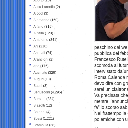
Aborto
(20)
Acca Larentia
(2)
Alcool
(3)
Alemanno
(150)
Alfano
(315)
Alitalia
(123)
Ambiente
(341)
AN
(210)
peschino dal web 
pubblica del feb
Animali
(74)
Francesco Rutel
Arancioni
(2)
scomoda al futur
arte
(175)
Intervistato da u
Attentato
(329)
Roma Calenda no
Auguri
(13)
devo dire con gra
Batini
(3)
sarei un cialtron
Berlusconi
(4.295)
Va precisata che 
Bersani
(234)
mentre l’annunci
Biasotti
(12)
fa” lo scorso sab
Boldrini
(4)
Nel frattempo la
Bossi
(1.221)
polemiche con un
Brambilla
(38)