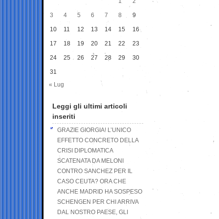
1
2
3
4
5
6
7
8
9
10
11
12
13
14
15
16
17
18
19
20
21
22
23
24
25
26
27
28
29
30
31
« Lug
Leggi gli ultimi articoli
inseriti
GRAZIE GIORGIA! L’UNICO
EFFETTO CONCRETO DELLA
CRISI DIPLOMATICA
SCATENATA DA MELONI
CONTRO SANCHEZ PER IL
CASO CEUTA? ORA CHE
ANCHE MADRID HA SOSPESO
SCHENGEN PER CHI ARRIVA
DAL NOSTRO PAESE, GLI