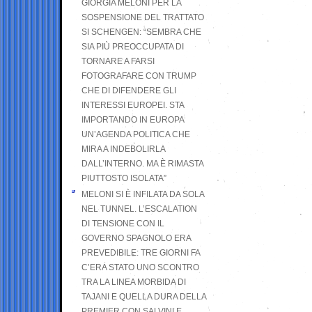
GIORGIA MELONI PER LA
SOSPENSIONE DEL TRATTATO
SI SCHENGEN: “SEMBRA CHE
SIA PIÙ PREOCCUPATA DI
TORNARE A FARSI
FOTOGRAFARE CON TRUMP
CHE DI DIFENDERE GLI
INTERESSI EUROPEI. STA
IMPORTANDO IN EUROPA
UN’AGENDA POLITICA CHE
MIRA A INDEBOLIRLA
DALL’INTERNO. MA È RIMASTA
PIUTTOSTO ISOLATA”
MELONI SI È INFILATA DA SOLA
NEL TUNNEL. L’ESCALATION
DI TENSIONE CON IL
GOVERNO SPAGNOLO ERA
PREVEDIBILE: TRE GIORNI FA
C’ERA STATO UNO SCONTRO
TRA LA LINEA MORBIDA DI
TAJANI E QUELLA DURA DELLA
PREMIER CON SALVINI E