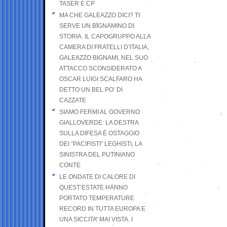
TASER E CP
MA CHE GALEAZZO DICI? TI
SERVE UN BIGNAMINO DI
STORIA. IL CAPOGRUPPO ALLA
CAMERA DI FRATELLI D’ITALIA,
GALEAZZO BIGNAMI, NEL SUO
ATTACCO SCONSIDERATO A
OSCAR LUIGI SCALFARO HA
DETTO UN BEL PO’ DI
CAZZATE
SIAMO FERMI AL GOVERNO
GIALLOVERDE: LA DESTRA
SULLA DIFESA È OSTAGGIO
DEI “PACIFISTI” LEGHISTI, LA
SINISTRA DEL PUTINIANO
CONTE
LE ONDATE DI CALORE DI
QUEST’ESTATE HANNO
PORTATO TEMPERATURE
RECORD IN TUTTA EUROPA E
UNA SICCITA’ MAI VISTA. I