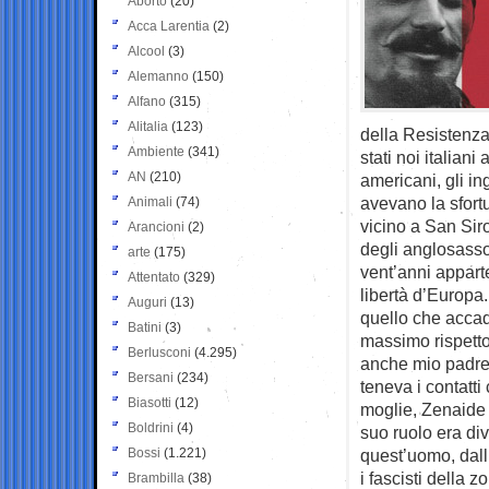
Aborto
(20)
Acca Larentia
(2)
Alcool
(3)
Alemanno
(150)
Alfano
(315)
Alitalia
(123)
della Resistenz
Ambiente
(341)
stati noi italiani 
AN
(210)
americani, gli in
avevano la sfort
Animali
(74)
vicino a San Siro
Arancioni
(2)
degli anglosasso
arte
(175)
vent’anni appart
Attentato
(329)
libertà d’Europa
Auguri
(13)
quello che accad
Batini
(3)
massimo rispetto 
Berlusconi
(4.295)
anche mio padre,
Bersani
(234)
teneva i contatti
Biasotti
(12)
moglie, Zenaide T
Boldrini
(4)
suo ruolo era di
Bossi
(1.221)
quest’uomo, dall’
i fascisti della
Brambilla
(38)