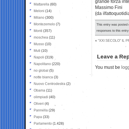
grande forza inte
Mattarella
(60)
Massimo Fini
Meloni
(14)
(da ilfattoquotidi
Milano
(300)
Montezemolo
(7)
This entry was posted o
Monti
(357)
responses to this entr
moschea
(11)
«
“XXI SECOLO” IL
Musso
(10)
Muti
(10)
Leave a Rep
Napoli
(319)
Napolitano
(220)
You must be
log
no global
(5)
notte bianca
(3)
Nuovo Centrodestra
(2)
Obama
(11)
olimpiadi
(40)
Oliveri
(4)
Pannella
(29)
Papa
(33)
Parlamento
(1.428)