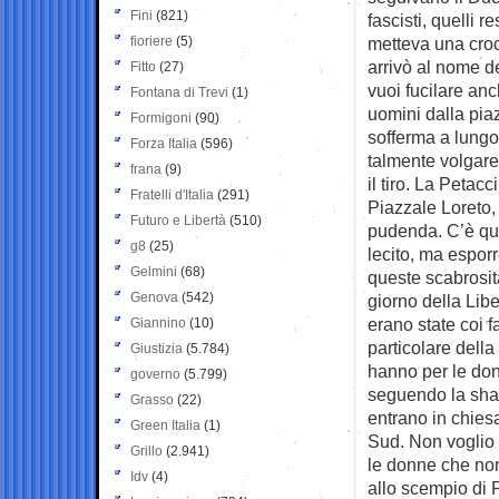
Fini
(821)
fascisti, quelli 
fioriere
(5)
metteva una croc
arrivò al nome d
Fitto
(27)
vuoi fucilare anc
Fontana di Trevi
(1)
uomini dalla piaz
Formigoni
(90)
sofferma a lungo
Forza Italia
(596)
talmente volgare 
frana
(9)
il tiro. La Petac
Fratelli d'Italia
(291)
Piazzale Loreto,
Futuro e Libertà
(510)
pudenda. C’è qui 
g8
(25)
lecito, ma espor
Gelmini
(68)
queste scabrosità
Genova
(542)
giorno della Libe
erano state coi fa
Giannino
(10)
particolare della
Giustizia
(5.784)
hanno per le donn
governo
(5.799)
seguendo la shar
Grasso
(22)
entrano in chies
Green Italia
(1)
Sud. Non voglio c
Grillo
(2.941)
le donne che non
Idv
(4)
allo scempio di P