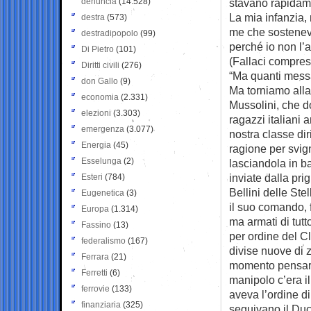
denuncia
(14.528)
stavano rapidam
La mia infanzia,
destra
(573)
me che sosteneva
destradipopolo
(99)
perché io non l’a
Di Pietro
(101)
(Fallaci compres
Diritti civili
(276)
“Ma quanti messa
don Gallo
(9)
Ma torniamo alla
economia
(2.331)
Mussolini, che do
elezioni
(3.303)
ragazzi italiani
emergenza
(3.077)
nostra classe d
Energia
(45)
ragione per svig
Esselunga
(2)
lasciandola in ba
inviate dalla prig
Esteri
(784)
Bellini delle Ste
Eugenetica
(3)
il suo comando, f
Europa
(1.314)
ma armati di tut
Fassino
(13)
per ordine del C
federalismo
(167)
divise nuove di z
Ferrara
(21)
momento pensaron
Ferretti
(6)
manipolo c’era il
ferrovie
(133)
aveva l’ordine di 
finanziaria
(325)
seguivano il Duce