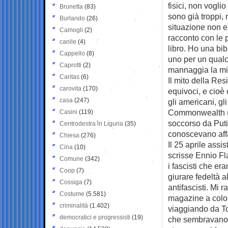
fisici, non vogl
Brunetta
(83)
sono già troppi,
Burlando
(26)
situazione non er
Camogli
(2)
racconto con le p
canile
(4)
libro. Ho una bi
Cappello
(8)
uno per un qualch
Caprotti
(2)
mannaggia la mi
Caritas
(6)
Il mito della Re
carovita
(170)
equivoci, e cioè c
casa
(247)
gli americani, gl
Commonwealth (co
Casini
(119)
soccorso da Putin
Centrodestra in Liguria
(35)
conoscevano affat
Chiesa
(276)
Il 25 aprile assi
Cina
(10)
scrisse Ennio Flai
Comune
(342)
i fascisti che era
Coop
(7)
giurare fedeltà a
Cossiga
(7)
antifascisti. Mi r
Costume
(5.581)
magazine a colori
criminalità
(1.402)
viaggiando da Tor
democratici e progressisti
(19)
che sembravano me