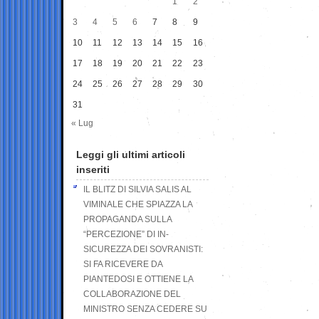
1
2
3
4
5
6
7
8
9
10
11
12
13
14
15
16
17
18
19
20
21
22
23
24
25
26
27
28
29
30
31
« Lug
Leggi gli ultimi articoli
inseriti
IL BLITZ DI SILVIA SALIS AL
VIMINALE CHE SPIAZZA LA
PROPAGANDA SULLA
“PERCEZIONE” DI IN-
SICUREZZA DEI SOVRANISTI:
SI FA RICEVERE DA
PIANTEDOSI E OTTIENE LA
COLLABORAZIONE DEL
MINISTRO SENZA CEDERE SU