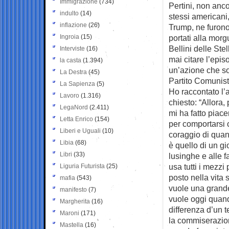
Immigrazione
(734)
Pertini, non anco
indulto
(14)
stessi americani,
inflazione
(26)
Trump, ne furono
Ingroia
(15)
portati alla morgu
Bellini delle Ste
Interviste
(16)
mai citare l’epis
la casta
(1.394)
un’azione che so
La Destra
(45)
Partito Comunist
La Sapienza
(5)
Ho raccontato l’a
Lavoro
(1.316)
chiesto: “Allora,
LegaNord
(2.411)
mi ha fatto piace
Letta Enrico
(154)
per comportarsi 
Liberi e Uguali
(10)
coraggio di quan
Libia
(68)
è quello di un gi
Libri
(33)
lusinghe e alle f
usa tutti i mezzi
Liguria Futurista
(25)
posto nella vita
mafia
(543)
vuole una grande
manifesto
(7)
vuole oggi quan
Margherita
(16)
differenza d’un t
Maroni
(171)
la commiserazione
Mastella
(16)