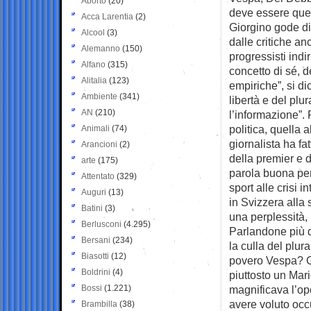
Aborto
(20)
deve essere ques
Acca Larentia
(2)
Giorgino gode di
Alcool
(3)
dalle critiche a
Alemanno
(150)
progressisti indir
Alfano
(315)
concetto di sé, 
Alitalia
(123)
empiriche”, si di
Ambiente
(341)
libertà e del plu
AN
(210)
l’informazione”. 
politica, quella 
Animali
(74)
giornalista ha fa
Arancioni
(2)
della premier e 
arte
(175)
parola buona per
Attentato
(329)
sport alle crisi i
Auguri
(13)
in Svizzera alla 
Batini
(3)
una perplessità, 
Berlusconi
(4.295)
Parlandone più d
Bersani
(234)
la culla del plu
Biasotti
(12)
povero Vespa? Gio
Boldrini
(4)
piuttosto un Mar
Bossi
(1.221)
magnificava l’op
avere voluto occu
Brambilla
(38)