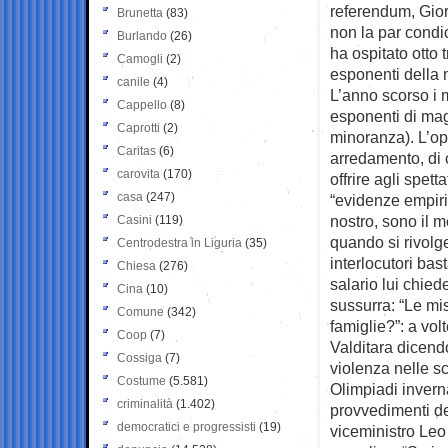
referendum, Gior
Brunetta
(83)
non la par condic
Burlando
(26)
ha ospitato otto 
Camogli
(2)
esponenti della m
canile
(4)
L’anno scorso i m
Cappello
(8)
esponenti di mag
Caprotti
(2)
minoranza). L’op
Caritas
(6)
arredamento, di c
carovita
(170)
offrire agli spett
casa
(247)
“evidenze empiri
nostro, sono il m
Casini
(119)
quando si rivolge
Centrodestra in Liguria
(35)
interlocutori bas
Chiesa
(276)
salario lui chied
Cina
(10)
sussurra: “Le mis
Comune
(342)
famiglie?”: a vol
Coop
(7)
Valditara dicend
Cossiga
(7)
violenza nelle s
Costume
(5.581)
Olimpiadi inverna
criminalità
(1.402)
provvedimenti de
democratici e progressisti
(19)
viceministro Leo 