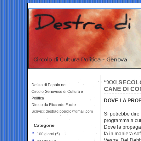
“XXI SECOL
Destra di Popolo.net
CANE DI CO
Circolo Genovese di Cultura e
Politica
DOVE LA PROP
Diretto da Riccardo Fucile
Scrivici: destradipopolo@gmail.com
Si potrebbe dire
programma a
cur
Categorie
Dove la propagan
fa in maniera so
100 giorni
(5)
Vespa, Del Debb