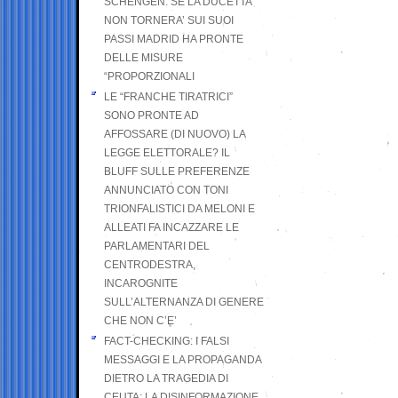
SCHENGEN. SE LA DUCETTA
NON TORNERA’ SUI SUOI
PASSI MADRID HA PRONTE
DELLE MISURE
“PROPORZIONALI
LE “FRANCHE TIRATRICI”
SONO PRONTE AD
AFFOSSARE (DI NUOVO) LA
LEGGE ELETTORALE? IL
BLUFF SULLE PREFERENZE
ANNUNCIATO CON TONI
TRIONFALISTICI DA MELONI E
ALLEATI FA INCAZZARE LE
PARLAMENTARI DEL
CENTRODESTRA,
INCAROGNITE
SULL’ALTERNANZA DI GENERE
CHE NON C’E’
FACT-CHECKING: I FALSI
MESSAGGI E LA PROPAGANDA
DIETRO LA TRAGEDIA DI
CEUTA: LA DISINFORMAZIONE