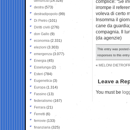
denuncia
(14.528)
complice: “Se in
irrompe il refere
destra
(573)
voleva di certo m
destradipopolo
(99)
Insomma il giorna
Di Pietro
(101)
cane da guardia;
Diritti civili
(276)
compagnia. Il lu
don Gallo
(9)
(da agenzie)
economia
(2.331)
elezioni
(3.303)
This entry was posted o
emergenza
(3.077)
responses to this entr
Energia
(45)
«
MELONI DIETROFR
Esselunga
(2)
Esteri
(784)
Leave a Rep
Eugenetica
(3)
Europa
(1.314)
You must be
log
Fassino
(13)
federalismo
(167)
Ferrara
(21)
Ferretti
(6)
ferrovie
(133)
finanziaria
(325)