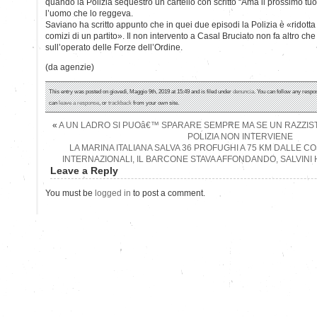
quando la Polizia sequestrò un cartello con scritto “Ama il prossimo tuo”
l’uomo che lo reggeva.
Saviano ha scritto appunto che in quei due episodi la Polizia è «ridotta 
comizi di un partito». Il non intervento a Casal Bruciato non fa altro che
sull’operato delle Forze dell’Ordine.
(da agenzie)
This entry was posted on giovedì, Maggio 9th, 2019 at 15:49 and is filed under
denuncia
. You can follow any respo
can
leave a response
, or
trackback
from your own site.
«
A UN LADRO SI PUOâ€™ SPARARE SEMPRE MA SE UN RAZZIST
POLIZIA NON INTERVIENE
LA MARINA ITALIANA SALVA 36 PROFUGHI A 75 KM DALLE CO
INTERNAZIONALI, IL BARCONE STAVA AFFONDANDO, SALVINI H
Leave a Reply
You must be
logged in
to post a comment.