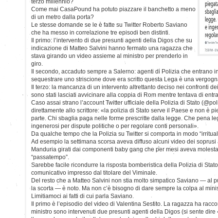
terzo millennio?
Come mai CasaPound ha potuto piazzare il banchetto a meno
di un metro dalla porta?
Le stesse domande se le è fatte su Twitter Roberto Saviano
che ha messo in correlazione tre episodi ben distinti.
Il primo: l’intervento di due presunti agenti della Digos che su
indicazione di Matteo Salvini hanno fermato una ragazza che
stava girando un video assieme al ministro per prenderlo in
giro.
Il secondo, accaduto sempre a Salerno: agenti di Polizia che entrano in
sequestrare uno striscione dove era scritto questa Lega è una vergogn
Il terzo: la mancanza di un intervento altrettanto deciso nei confronti d
sono stati lasciati avvicinare alla coppia di Rom mentre tentava di entr
Caso assai strano l’account Twitter ufficiale della Polizia di Stato (@pol
direttamente allo scrittore: «la polizia di Stato serve il Paese e non è p
parte. Chi sbaglia paga nelle forme prescritte dalla legge. Che pena le
ingenerosi per dispute politiche o per regolare conti personali».
Da qualche tempo che la Polizia su Twitter si comporta in modo “irritual
Ad esempio la settimana scorsa aveva diffuso alcuni video dei soprusi 
Manduria girati dai componenti baby gang che per mesi aveva molest
“passatempo”.
Sarebbe facile ricondurre la risposta bomberistica della Polizia di Stat
comunicativo impresso dal titolare del Viminale.
Del resto che a Matteo Salvini non stia molto simpatico Saviano — al pu
la scorta — è noto. Ma non c’è bisogno di dare sempre la colpa al minist
Limitiamoci ai fatti di cui parla Saviano.
Il primo è l’episodio del video di Valentina Sestito. La ragazza ha rac
ministro sono intervenuti due presunti agenti della Digos (si sente dire