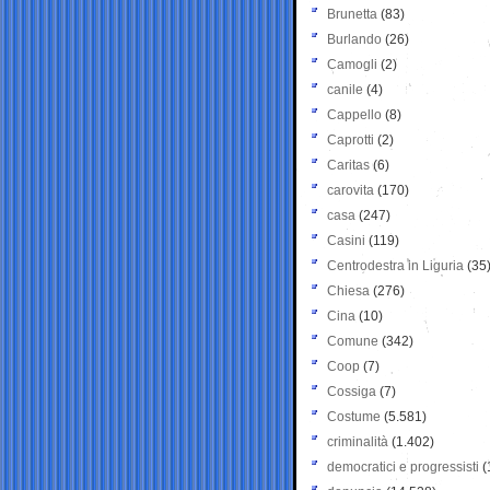
Brunetta
(83)
Burlando
(26)
Camogli
(2)
canile
(4)
Cappello
(8)
Caprotti
(2)
Caritas
(6)
carovita
(170)
casa
(247)
Casini
(119)
Centrodestra in Liguria
(35
Chiesa
(276)
Cina
(10)
Comune
(342)
Coop
(7)
Cossiga
(7)
Costume
(5.581)
criminalità
(1.402)
democratici e progressisti
(