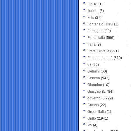
Fini
(821)
fioriere
(5)
Fitto
(27)
Fontana di Trevi
(1)
Formigoni
(90)
Forza Italia
(596)
frana
(9)
Fratelli d'Italia
(291)
Futuro e Libertà
(510)
g8
(25)
Gelmini
(68)
Genova
(542)
Giannino
(10)
Giustizia
(5.784)
governo
(5.799)
Grasso
(22)
Green Italia
(1)
Grillo
(2.941)
Idv
(4)