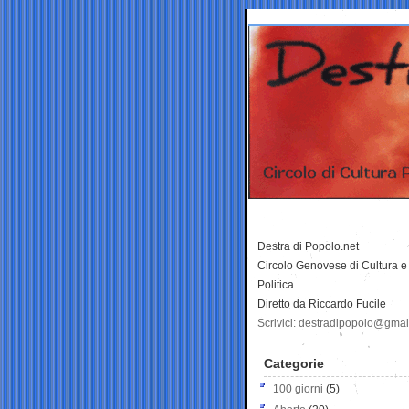
Destra di Popolo.net
Circolo Genovese di Cultura e
Politica
Diretto da Riccardo Fucile
Scrivici: destradipopolo@gma
Categorie
100 giorni
(5)