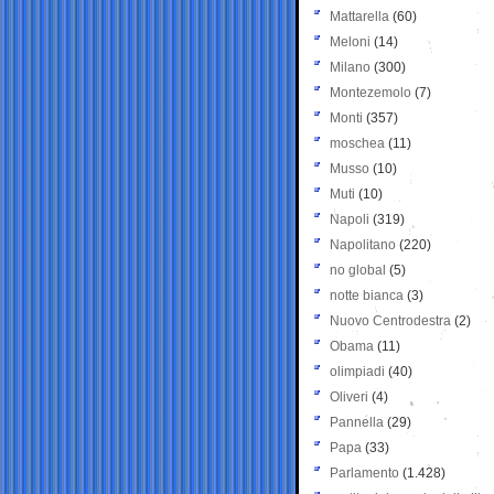
Mattarella
(60)
Meloni
(14)
Milano
(300)
Montezemolo
(7)
Monti
(357)
moschea
(11)
Musso
(10)
Muti
(10)
Napoli
(319)
Napolitano
(220)
no global
(5)
notte bianca
(3)
Nuovo Centrodestra
(2)
Obama
(11)
olimpiadi
(40)
Oliveri
(4)
Pannella
(29)
Papa
(33)
Parlamento
(1.428)