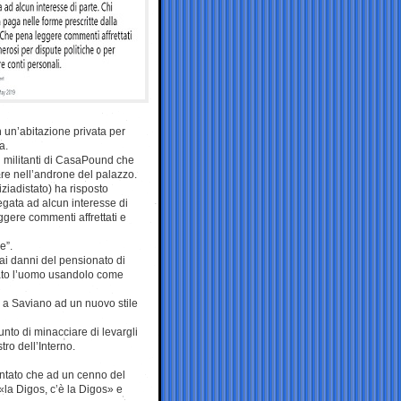
 un’abitazione privata per
a.
ei militanti di CasaPound che
are nell’androne del palazzo.
iziadistato) ha risposto
iegata ad alcun interesse di
ggere commenti affrettati e
e”.
ai danni del pensionato di
ato l’uomo usandolo come
o a Saviano ad un nuovo stile
nto di minacciare di levargli
ro dell’Interno.
contato che ad un cenno del
 «la Digos, c’è la Digos» e