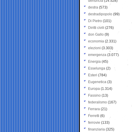
denuncia
(14.528)
destra
(573)
destradipopolo
(99)
Di Pietro
(101)
Diritti civili
(276)
don Gallo
(9)
economia
(2.331)
elezioni
(3.303)
emergenza
(3.077)
Energia
(45)
Esselunga
(2)
Esteri
(784)
Eugenetica
(3)
Europa
(1.314)
Fassino
(13)
federalismo
(167)
Ferrara
(21)
Ferretti
(6)
ferrovie
(133)
finanziaria
(325)