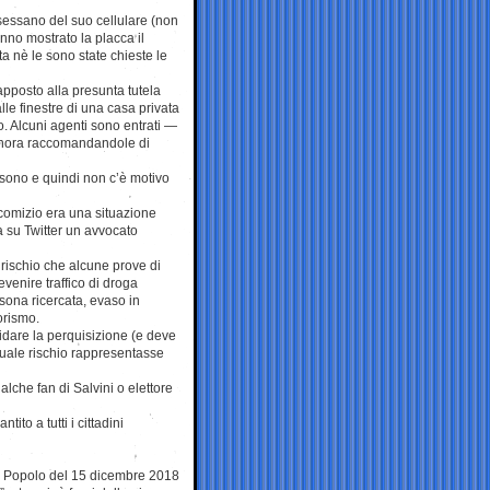
sessano del suo cellulare (non
anno mostrato la placca il
ata nè le sono state chieste le
apposto alla presunta tutela
lle finestre di una casa privata
o. Alcuni agenti sono entrati —
gnora raccomandandole di
 sono e quindi non c’è motivo
l comizio era una situazione
 su Twitter un avvocato
 rischio che alcune prove di
venire traffico di droga
sona ricercata, evaso in
rorismo.
idare la perquisizione (e deve
quale rischio rappresentasse
lche fan di Salvini o elettore
tito a tutti i cittadini
el Popolo del 15 dicembre 2018