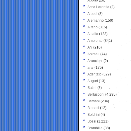
Aborto
(20)
Acca Larentia
(2)
Alcool
(3)
Alemanno
(150)
Alfano
(315)
Alitalia
(123)
Ambiente
(341)
AN
(210)
Animali
(74)
Arancioni
(2)
arte
(175)
Attentato
(329)
Auguri
(13)
Batini
(3)
Berlusconi
(4.295)
Bersani
(234)
Biasotti
(12)
Boldrini
(4)
Bossi
(1.221)
Brambilla
(38)