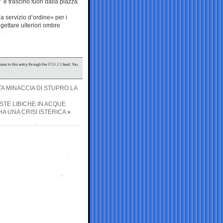
 e trascinò fuori dalla piazza
a servizio d’ordine» per i
 gettare ulteriori ombre
nses to this entry through the
RSS 2.0
feed. You
A MINACCIA DI STUPRO LA
STE LIBICHE IN ACQUE
A UNA CRISI ISTERICA
»