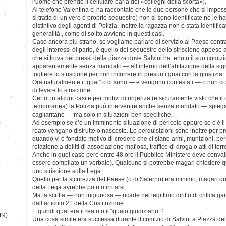
l’uomo che prende il cellulare parla dei «colleghi della scorta»).
Al telefono Valentina ci ha raccontato che le due persone che si impos
si tratta di un vero e proprio sequestro) non si sono identificate nè le h
distintivo degli agenti di Polizia. Inoltre la ragazza non è stata identific
generalità , come di solito avviene in questi casi.
Caso ancora più strano, se vogliamo parlare di servizio al Paese contr
degli interessi di parte, è quello del sequestro dello striscione appeso a
che si trova nei pressi della piazza dove Salvini ha tenuto il suo comizi
apparentemente senza mandato — all’interno dell’abitazione della si
togliere lo striscione per non incorrere in presunti guai con la giustizia.
Ora naturalmente i “guai” o ci sono — e vengono contestati — o non ci
di levare lo striscione.
Certo, in alcuni casi e per motivi di urgenza (e sicuramente visto che i
temporanea) la Polizia può intervenire anche senza mandato — spiega
cagliaritano — ma solo in situazioni ben specifiche.
)
Ad esempio se c’è un’imminente situazione di pericolo oppure se c’è il
reato vengano distrutte o nascoste. Le perquisizioni sono inoltre per pre
quando vi è fondato motivo di credere che ci siano armi, munizioni, per
relazione a delitti di associazione mafiosa, traffico di droga o atti di ter
Anche in quel caso però entro 48 ore il Pubblico Ministero deve conval
essere compilato un verbale). Qualcuno si potrebbe magari chiedere 
uno striscione sulla Lega.
Quello per la sicurezza del Paese (o di Salerno) era minimo, magari qua
della Lega avrebbe potuto irritarsi.
Ma la scritta — non ingiuriosa — ricade nel legittimo diritto di critica garan
dall’articolo 21 della Costituzione.
E quindi qual era il reato o il “guaio giudiziario”?
19)
Una cosa simile era successa durante il comizio di Salvini a Piazza d