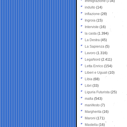
Immigrazione
(734)
indulto
(14)
inflazione
(26)
Ingroia
(15)
Interviste
(16)
la casta
(1.394)
La Destra
(45)
La Sapienza
(5)
Lavoro
(1.316)
LegaNord
(2.411)
Letta Enrico
(154)
Liberi e Uguali
(10)
Libia
(68)
Libri
(33)
Liguria Futurista
(25)
mafia
(543)
manifesto
(7)
Margherita
(16)
Maroni
(171)
Mastella
(16)