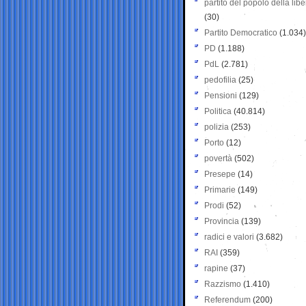
partito del popolo della libe
(30)
Partito Democratico
(1.034)
PD
(1.188)
PdL
(2.781)
pedofilia
(25)
Pensioni
(129)
Politica
(40.814)
polizia
(253)
Porto
(12)
povertà
(502)
Presepe
(14)
Primarie
(149)
Prodi
(52)
Provincia
(139)
radici e valori
(3.682)
RAI
(359)
rapine
(37)
Razzismo
(1.410)
Referendum
(200)