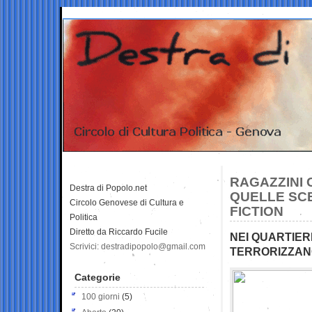
RAGAZZINI 
Destra di Popolo.net
QUELLE SC
Circolo Genovese di Cultura e
FICTION
Politica
Diretto da Riccardo Fucile
NEI QUARTIERI
Scrivici: destradipopolo@gmail.com
TERRORIZZANO
Categorie
100 giorni
(5)