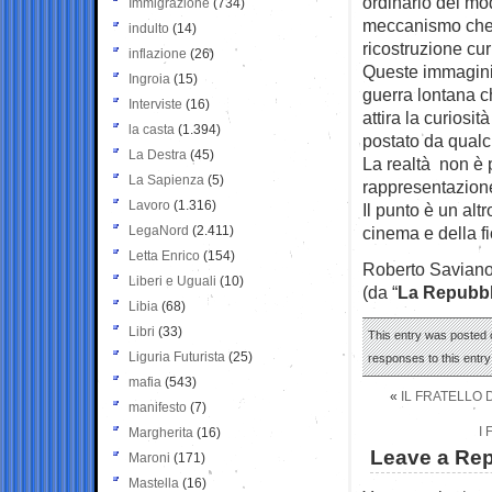
ordinario dei mo
Immigrazione
(734)
meccanismo che 
indulto
(14)
ricostruzione cu
inflazione
(26)
Queste immagini
Ingroia
(15)
guerra lontana c
Interviste
(16)
attira la curiosi
la casta
(1.394)
postato da qual
La Destra
(45)
La realtà non è 
La Sapienza
(5)
rappresentazione
Lavoro
(1.316)
Il punto è un altr
LegaNord
(2.411)
cinema e della fic
Letta Enrico
(154)
Roberto Savian
Liberi e Uguali
(10)
(da “
La Repubbl
Libia
(68)
Libri
(33)
This entry was posted 
Liguria Futurista
(25)
responses to this entr
mafia
(543)
«
IL FRATELLO D
manifesto
(7)
I
Margherita
(16)
Leave a Rep
Maroni
(171)
Mastella
(16)