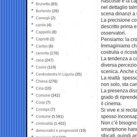
nascoste e la ca
Brunetta
(83)
nel dettaglio ta
Burlando
(26)
scena dinanzi a 
Camogli
(2)
La precisione co
canile
(4)
descritto prima 
Cappello
(8)
osservatori.
Pensiamo: la cro
Caprotti
(2)
Immaginiamo che 
Caritas
(6)
costruita o ricost
carovita
(170)
La tendenza a con
casa
(247)
diversa percezi
Casini
(119)
scenica. Anche q
Centrodestra in Liguria
(35)
La realtà spesso
Chiesa
(276)
non solo, sta cam
Cina
(10)
La presenza disse
Comune
(342)
grado di riprende
Coop
(7)
il cinema.
Si vive e si reci
Cossiga
(7)
spesso inconsa
Costume
(5.581)
Non c’è bisogno 
criminalità
(1.402)
smartphone hanno
democratici e progressisti
(19)
sfocati, quindi a