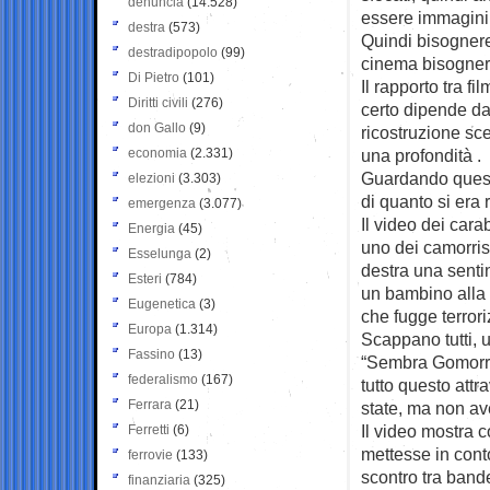
denuncia
(14.528)
essere immagini 
destra
(573)
Quindi bisognere
destradipopolo
(99)
cinema bisognere
Di Pietro
(101)
Il rapporto tra f
Diritti civili
(276)
certo dipende dal
don Gallo
(9)
ricostruzione sce
economia
(2.331)
una profondità .
Guardando questo
elezioni
(3.303)
di quanto si era
emergenza
(3.077)
Il video dei cara
Energia
(45)
uno dei camorrist
Esselunga
(2)
destra una sent
Esteri
(784)
un bambino alla s
Eugenetica
(3)
che fugge terrori
Europa
(1.314)
Scappano tutti, u
Fassino
(13)
“Sembra Gomorra”, 
federalismo
(167)
tutto questo att
Ferrara
(21)
state, ma non av
Il video mostra c
Ferretti
(6)
mettesse in conto
ferrovie
(133)
scontro tra band
finanziaria
(325)