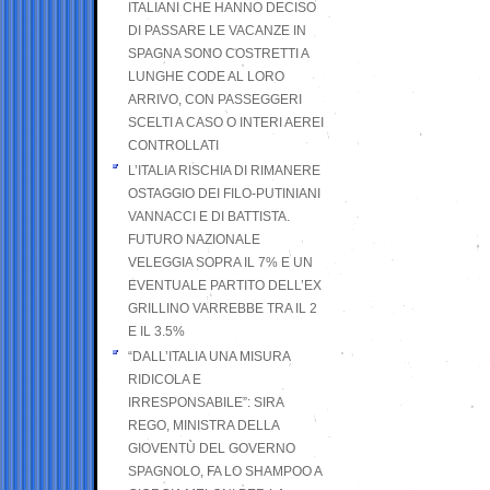
ITALIANI CHE HANNO DECISO
DI PASSARE LE VACANZE IN
SPAGNA SONO COSTRETTI A
LUNGHE CODE AL LORO
ARRIVO, CON PASSEGGERI
SCELTI A CASO O INTERI AEREI
CONTROLLATI
L’ITALIA RISCHIA DI RIMANERE
OSTAGGIO DEI FILO-PUTINIANI
VANNACCI E DI BATTISTA.
FUTURO NAZIONALE
VELEGGIA SOPRA IL 7% E UN
EVENTUALE PARTITO DELL’EX
GRILLINO VARREBBE TRA IL 2
E IL 3.5%
“DALL’ITALIA UNA MISURA
RIDICOLA E
IRRESPONSABILE”: SIRA
REGO, MINISTRA DELLA
GIOVENTÙ DEL GOVERNO
SPAGNOLO, FA LO SHAMPOO A