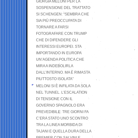
GIORGIA MELONI PER LA
SOSPENSIONE DEL TRATTATO
SI SCHENGEN: “SEMBRA CHE
SIA PIÙ PREOCCUPATA DI
TORNARE A FARSI
FOTOGRAFARE CON TRUMP
CHE DI DIFENDERE GLI
INTERESSI EUROPEI. STA
IMPORTANDO IN EUROPA
UN’AGENDA POLITICA CHE
MIRA A INDEBOLIRLA
DALL’INTERNO. MA È RIMASTA
PIUTTOSTO ISOLATA”
MELONI SI È INFILATA DA SOLA
NEL TUNNEL. L’ESCALATION
DI TENSIONE CON IL
GOVERNO SPAGNOLO ERA
PREVEDIBILE: TRE GIORNI FA
C’ERA STATO UNO SCONTRO
TRA LA LINEA MORBIDA DI
TAJANI E QUELLA DURA DELLA
PREMIER CON SALVINI E