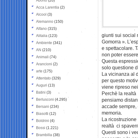
Aborto
(20)
Acca Larentia
(2)
Alcool
(3)
Alemanno
(150)
Alfano
(315)
giunti sui socia
Alitalia
(123)
Gomorra ». L’esp
Ambiente
(341)
e spettacolare. 
AN
(210)
non poter essere
Animali
(74)
Questa espressio
Arancioni
(2)
solo questione di 
arte
(175)
La vicinanza al 
Attentato
(329)
per questo motiv
Auguri
(13)
viene ripreso ne
Batini
(3)
Perchè la realtà
pensiamo distant
Berlusconi
(4.295)
accade sempre, d
Bersani
(234)
memoria.
Biasotti
(12)
La ricostruzione 
Boldrini
(4)
realtà ci spavent
Bossi
(1.221)
Questi sono i ve
Brambilla
(38)