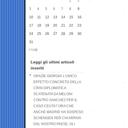
1
2
3
4
5
6
7
8
9
10
11
12
13
14
15
16
17
18
19
20
21
22
23
24
25
26
27
28
29
30
31
« Lug
Leggi gli ultimi articoli
inseriti
GRAZIE GIORGIA! L’UNICO
EFFETTO CONCRETO DELLA
CRISI DIPLOMATICA
SCATENATA DA MELONI
CONTRO SANCHEZ PER IL
CASO CEUTA? ORA CHE
ANCHE MADRID HA SOSPESO
SCHENGEN PER CHI ARRIVA
DAL NOSTRO PAESE, GLI