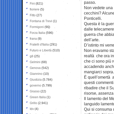
passo.
Fini
(821)
Non vedete una so
fioriere
(5)
cecchini? Alcune
Fitto
(27)
Ponticelli.
Fontana di Trevi
(1)
Questa è la guer
Formigoni
(90)
dalle telecamere
Forza Italia
(596)
guerra che abbia
frana
(9)
dell’arte.
Fratelli d'Italia
(291)
D’istinto mi ver
Non eravamo stati
Futuro e Libertà
(510)
realtà che ora i
g8
(25)
che ci sono più r
Gelmini
(68)
accadendo anche 
Genova
(542)
mangiarci sopra.
Giannino
(10)
È quell’omertà a
Giustizia
(5.784)
questi commenti.
governo
(5.799)
ribadire che il 
Grasso
(22)
risorse, assenza
Green Italia
(1)
Il lamento del M
Grillo
(2.941)
languido lamento 
Qui si consuma 
Idv
(4)