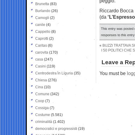
peggio.
Brunetta
(83)
Riccardo Bocca
Burlando
(26)
(da “
L’Espresso
Camogli
(2)
canile
(4)
This entry was posted o
Cappello
(8)
responses to this entr
Caprotti
(2)
Caritas
(6)
«
BUZZI TRATTAVA S
I 50 POLITICI CHE
carovita
(170)
casa
(247)
Leave a Rep
Casini
(119)
You must be
log
Centrodestra in Liguria
(35)
Chiesa
(276)
Cina
(10)
Comune
(342)
Coop
(7)
Cossiga
(7)
Costume
(5.581)
criminalità
(1.402)
democratici e progressisti
(19)