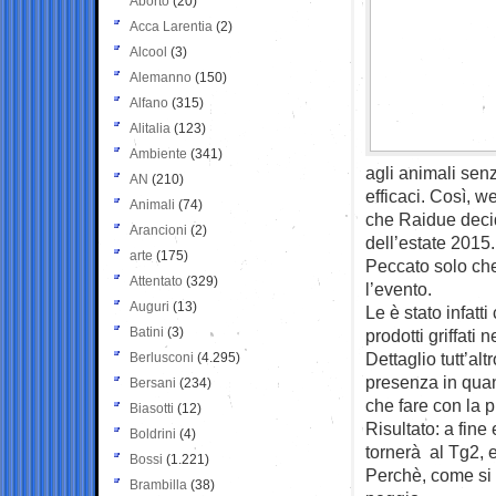
Aborto
(20)
Acca Larentia
(2)
Alcool
(3)
Alemanno
(150)
Alfano
(315)
Alitalia
(123)
Ambiente
(341)
agli animali senz
AN
(210)
efficaci. Così, w
Animali
(74)
che Raidue decid
Arancioni
(2)
dell’estate 2015.
arte
(175)
Peccato solo che
Attentato
(329)
l’evento.
Auguri
(13)
Le è stato infatt
Batini
(3)
prodotti griffati
Dettaglio tutt’al
Berlusconi
(4.295)
presenza in quan
Bersani
(234)
che fare con la p
Biasotti
(12)
Risultato: a fine
Boldrini
(4)
tornerà al Tg2, e
Bossi
(1.221)
Perchè, come si d
Brambilla
(38)