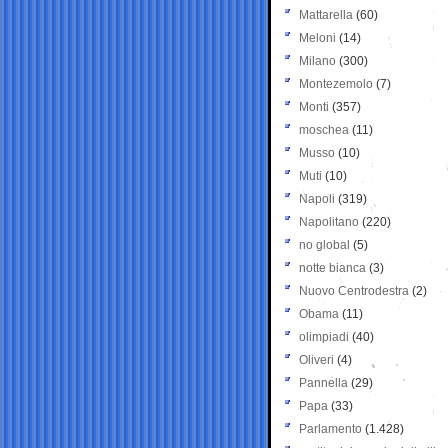
Mattarella
(60)
Meloni
(14)
Milano
(300)
Montezemolo
(7)
Monti
(357)
moschea
(11)
Musso
(10)
Muti
(10)
Napoli
(319)
Napolitano
(220)
no global
(5)
notte bianca
(3)
Nuovo Centrodestra
(2)
Obama
(11)
olimpiadi
(40)
Oliveri
(4)
Pannella
(29)
Papa
(33)
Parlamento
(1.428)