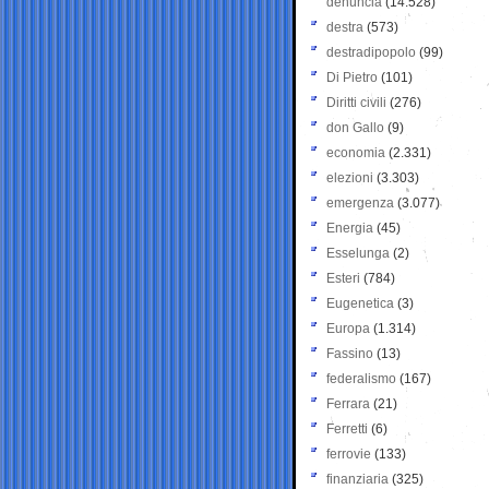
denuncia
(14.528)
destra
(573)
destradipopolo
(99)
Di Pietro
(101)
Diritti civili
(276)
don Gallo
(9)
economia
(2.331)
elezioni
(3.303)
emergenza
(3.077)
Energia
(45)
Esselunga
(2)
Esteri
(784)
Eugenetica
(3)
Europa
(1.314)
Fassino
(13)
federalismo
(167)
Ferrara
(21)
Ferretti
(6)
ferrovie
(133)
finanziaria
(325)