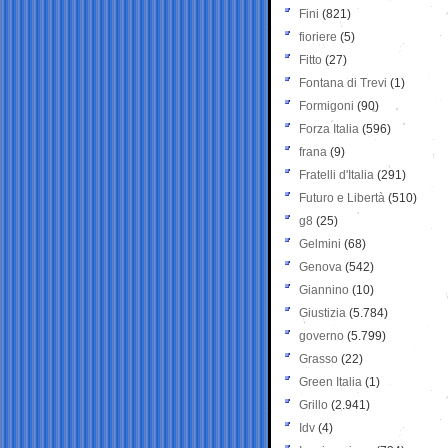
Fini
(821)
fioriere
(5)
Fitto
(27)
Fontana di Trevi
(1)
Formigoni
(90)
Forza Italia
(596)
frana
(9)
Fratelli d'Italia
(291)
Futuro e Libertà
(510)
g8
(25)
Gelmini
(68)
Genova
(542)
Giannino
(10)
Giustizia
(5.784)
governo
(5.799)
Grasso
(22)
Green Italia
(1)
Grillo
(2.941)
Idv
(4)