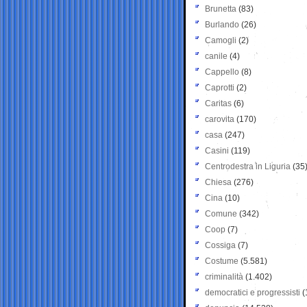
Brunetta
(83)
Burlando
(26)
Camogli
(2)
canile
(4)
Cappello
(8)
Caprotti
(2)
Caritas
(6)
carovita
(170)
casa
(247)
Casini
(119)
Centrodestra in Liguria
(35
Chiesa
(276)
Cina
(10)
Comune
(342)
Coop
(7)
Cossiga
(7)
Costume
(5.581)
criminalità
(1.402)
democratici e progressisti
(