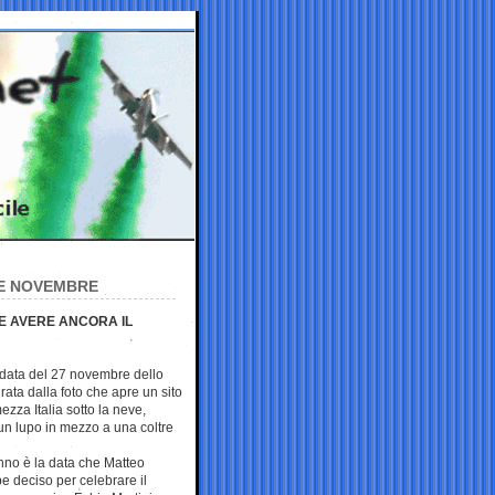
NE NOVEMBRE
E AVERE ANCORA IL
 data del 27 novembre dello
rata dalla foto che apre un sito
ezza Italia sotto la neve,
 un lupo in mezzo a una coltre
nno è la data che Matteo
e deciso per celebrare il