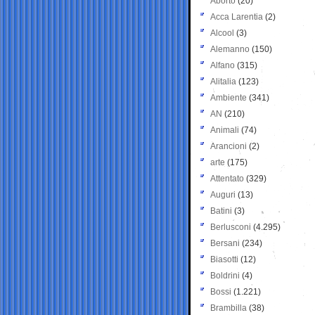
Aborto
(20)
Acca Larentia
(2)
Alcool
(3)
Alemanno
(150)
Alfano
(315)
Alitalia
(123)
Ambiente
(341)
AN
(210)
Animali
(74)
Arancioni
(2)
arte
(175)
Attentato
(329)
Auguri
(13)
Batini
(3)
Berlusconi
(4.295)
Bersani
(234)
Biasotti
(12)
Boldrini
(4)
Bossi
(1.221)
Brambilla
(38)