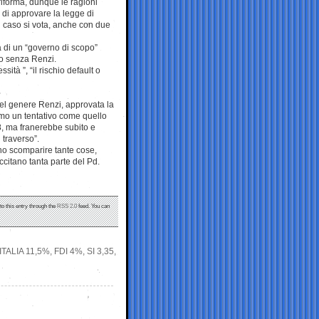
riforma, dunque le ragioni
 di approvare la legge di
el caso si vota, anche con due
a di un “governo di scopo”
ro senza Renzi.
ità ”, “il rischio default o
del genere Renzi, approvata la
iamo un tentativo come quello
8, ma franerebbe subito e
 traverso”.
no scomparire tante cose,
ccitano tanta parte del Pd.
to this entry through the
RSS 2.0
feed. You can
LIA 11,5%, FDI 4%, SI 3,35,