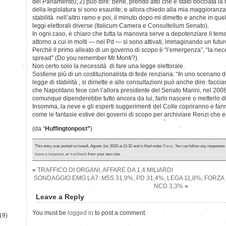
del Parlamento); 2) può dire: bene, prendo atto che è stato bocciata la 
della legislatura si sono esaurite, e allora chiedo alla mia maggioranza
stabilità nell’altro ramo e poi, il minuto dopo mi dimetto e anche in qu
leggi elettorali diverse (Italicum Camera e Consultellum Senato).
In ogni caso, è chiaro che tutta la manovra serve a depotenziare il tem
attorno a cui in molti — nel Pd — si sono attivati, immaginando un futu
Perchè il primo alleato di un governo di scopo è “l’emergenza”, “la necess
spread” (Do you remember Mr Monti?).
Non certo solo la necessità di fare una legge elettorale.
Sostiene più di un costituzionalista di fede renziana: “In uno scenario 
legge di stabilità , si dimette e alle consultazioni può anche dire: facc
che Napolitano fece con l’allora presidente del Senato Marini, nel 200
comunque dipenderebbe tutto ancora da lui, farlo nascere o metterlo di
Insomma, la neve e gli esperti suggerimenti del Colle copriranno e fan
come le fantasie estive dei governi di scopo per archiviare Renzi che e
)
(da “
Huffingtonpost”
)
This entry was posted on lunedì, Agosto 1st, 2016 at 21:32 and is filed under
Renzi
. You can follow any responses 
leave a response
, or
trackback
from your own site.
«
TRAFFICO DI ORGANI, AFFARE DA 1,4 MILIARDI
SONDAGGIO EMG LA7: M5S 31,9%, PD 31,4%, LEGA 11,8%, FORZA ITA
NCD 3,3%
»
Leave a Reply
You must be
logged in
to post a comment.
19)