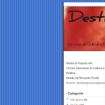
Destra di Popolo.net
Circolo Genovese di Cultura e
Politica
Diretto da Riccardo Fucile
Scrivici: destradipopolo@gma
Categorie
100 giorni
(5)