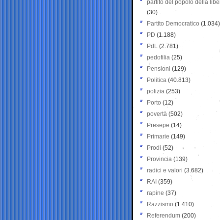
partito del popolo della libe
(30)
Partito Democratico
(1.034)
PD
(1.188)
PdL
(2.781)
pedofilia
(25)
Pensioni
(129)
Politica
(40.813)
polizia
(253)
Porto
(12)
povertà
(502)
Presepe
(14)
Primarie
(149)
Prodi
(52)
Provincia
(139)
radici e valori
(3.682)
RAI
(359)
rapine
(37)
Razzismo
(1.410)
Referendum
(200)