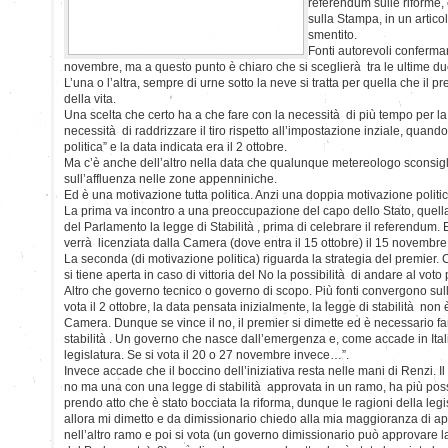
referendum sulle riforme,
sulla Stampa, in un artic
smentito.
Fonti autorevoli conferman
novembre, ma a questo punto è chiaro che si sceglierà tra le ultime 
L’una o l’altra, sempre di urne sotto la neve si tratta per quella che il p
della vita.
Una scelta che certo ha a che fare con la necessità di più tempo per l
necessità di raddrizzare il tiro rispetto all’impostazione inziale, quando 
politica” e la data indicata era il 2 ottobre.
Ma c’è anche dell’altro nella data che qualunque metereologo sconsig
sull’affluenza nelle zone appenniniche.
Ed è una motivazione tutta politica. Anzi una doppia motivazione politic
La prima va incontro a una preoccupazione del capo dello Stato, quell
del Parlamento la legge di Stabilità , prima di celebrare il referendum. E
verrà licenziata dalla Camera (dove entra il 15 ottobre) il 15 novembre
La seconda (di motivazione politica) riguarda la strategia del premier. 
si tiene aperta in caso di vittoria del No la possibilità di andare al voto 
Altro che governo tecnico o governo di scopo. Più fonti convergono sul
vota il 2 ottobre, la data pensata inizialmente, la legge di stabilità no
Camera. Dunque se vince il no, il premier si dimette ed è necessario fa
stabilità . Un governo che nasce dall’emergenza e, come accade in Italia
legislatura. Se si vota il 20 o 27 novembre invece…”.
Invece accade che il boccino dell’iniziativa resta nelle mani di Renzi. Il q
no ma una con una legge di stabilità approvata in un ramo, ha più possib
prendo atto che è stato bocciata la riforma, dunque le ragioni della legi
allora mi dimetto e da dimissionario chiedo alla mia maggioranza di app
nell’altro ramo e poi si vota (un governo dimissionario può approvare la