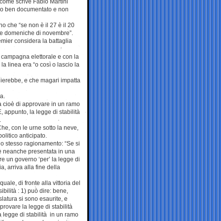
 come scrive Fabio Martini
olo ben documentato e non
o che “se non è il 27 è il 20
due domeniche di novembre”.
remier considera la battaglia
a campagna elettorale e con la
la linea era “o così o lascio la
lierebbe, e che magari impatta
a.
a cioè di approvare in un ramo
, appunto, la legge di stabilità
.
Che, con le urne sotto la neve,
politico anticipato.
lo stesso ragionamento: “Se si
n è neanche presentata in una
re un governo ‘per’ la legge di
, arriva alla fine della
uale, di fronte alla vittoria del
ilità : 1) può dire: bene,
slatura si sono esaurite, e
rovare la legge di stabilità
 legge di stabilità in un ramo