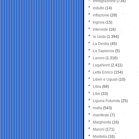
Immigrazione
(734)
indulto
(14)
inflazione
(26)
Ingroia
(15)
Interviste
(16)
la casta
(1.394)
La Destra
(45)
La Sapienza
(5)
Lavoro
(1.316)
LegaNord
(2.411)
Letta Enrico
(154)
Liberi e Uguali
(10)
Libia
(68)
Libri
(33)
Liguria Futurista
(25)
mafia
(543)
manifesto
(7)
Margherita
(16)
Maroni
(171)
Mastella
(16)