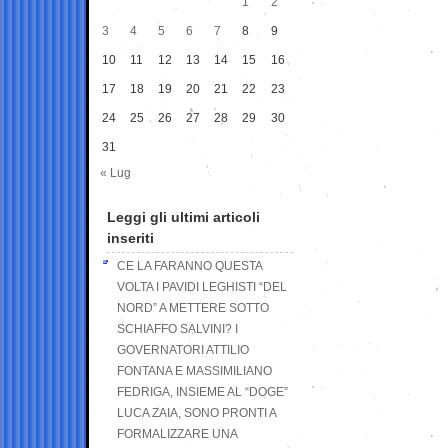
1
2
3
4
5
6
7
8
9
10
11
12
13
14
15
16
17
18
19
20
21
22
23
24
25
26
27
28
29
30
31
« Lug
Leggi gli ultimi articoli
inseriti
CE LA FARANNO QUESTA
VOLTA I PAVIDI LEGHISTI “DEL
NORD” A METTERE SOTTO
SCHIAFFO SALVINI? I
GOVERNATORI ATTILIO
FONTANA E MASSIMILIANO
FEDRIGA, INSIEME AL “DOGE”
LUCA ZAIA, SONO PRONTI A
FORMALIZZARE UNA