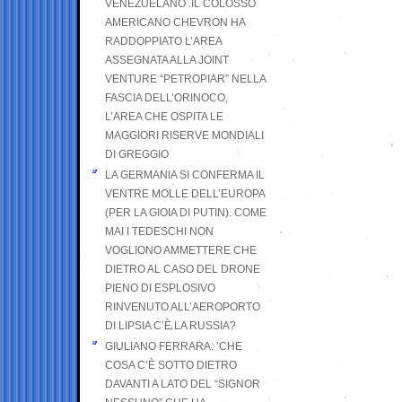
VENEZUELANO .IL COLOSSO
AMERICANO CHEVRON HA
RADDOPPIATO L’AREA
ASSEGNATA ALLA JOINT
VENTURE “PETROPIAR” NELLA
FASCIA DELL’ORINOCO,
L’AREA CHE OSPITA LE
MAGGIORI RISERVE MONDIALI
DI GREGGIO
LA GERMANIA SI CONFERMA IL
VENTRE MOLLE DELL’EUROPA
(PER LA GIOIA DI PUTIN). COME
MAI I TEDESCHI NON
VOGLIONO AMMETTERE CHE
DIETRO AL CASO DEL DRONE
PIENO DI ESPLOSIVO
RINVENUTO ALL’AEROPORTO
DI LIPSIA C’È LA RUSSIA?
GIULIANO FERRARA: ’CHE
COSA C’È SOTTO DIETRO
DAVANTI A LATO DEL “SIGNOR