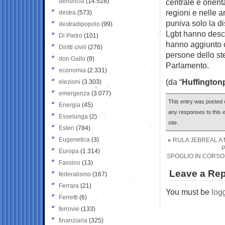
denuncia
(14.528)
centrale e orienta
regioni e nelle a
destra
(573)
puniva solo la di
destradipopolo
(99)
Lgbt hanno descri
Di Pietro
(101)
hanno aggiunto ch
Diritti civili
(276)
persone dello st
don Gallo
(9)
Parlamento.
economia
(2.331)
(da “
Huffington
elezioni
(3.303)
emergenza
(3.077)
This entry was posted 
Energia
(45)
any responses to this 
Esselunga
(2)
site.
Esteri
(784)
Eugenetica
(3)
«
RULA JEBREAL A M
P
Europa
(1.314)
SPOGLIO IN CORSO 
Fassino
(13)
Leave a Rep
federalismo
(167)
Ferrara
(21)
You must be
log
Ferretti
(6)
ferrovie
(133)
finanziaria
(325)