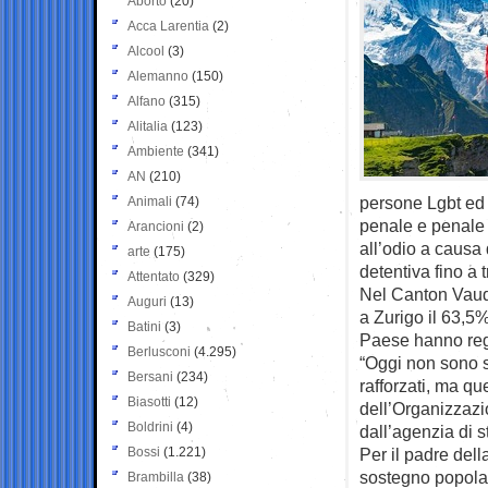
Aborto
(20)
Acca Larentia
(2)
Alcool
(3)
Alemanno
(150)
Alfano
(315)
Alitalia
(123)
Ambiente
(341)
AN
(210)
persone Lgbt ed 
Animali
(74)
penale e penale 
Arancioni
(2)
all’odio a causa 
arte
(175)
detentiva fino a 
Attentato
(329)
Nel Canton Vaud 
Auguri
(13)
a Zurigo il 63,5%
Batini
(3)
Paese hanno regi
Berlusconi
(4.295)
“Oggi non sono so
Bersani
(234)
rafforzati, ma qu
Biasotti
(12)
dell’Organizzazi
Boldrini
(4)
dall’agenzia di 
Bossi
(1.221)
Per il padre del
sostegno popolar
Brambilla
(38)