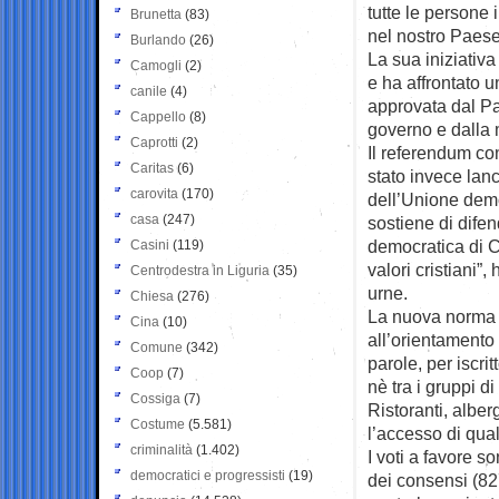
tutte le persone
Brunetta
(83)
nel nostro Paese”
Burlando
(26)
La sua iniziativ
Camogli
(2)
e ha affrontato 
canile
(4)
approvata dal Pa
Cappello
(8)
governo e dalla 
Caprotti
(2)
Il referendum con
Caritas
(6)
stato invece lan
carovita
(170)
dell’Unione demo
casa
(247)
sostiene di difen
democratica di C
Casini
(119)
valori cristiani”,
Centrodestra in Liguria
(35)
urne.
Chiesa
(276)
La nuova norma p
Cina
(10)
all’orientamento
Comune
(342)
parole, per iscri
Coop
(7)
nè tra i gruppi 
Cossiga
(7)
Ristoranti, alber
Costume
(5.581)
l’accesso di qua
criminalità
(1.402)
I voti a favore s
democratici e progressisti
(19)
dei consensi (827