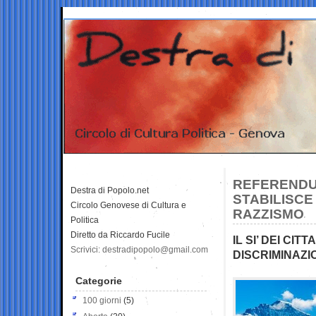
REFERENDUM
Destra di Popolo.net
STABILISCE
Circolo Genovese di Cultura e
RAZZISMO
Politica
Diretto da Riccardo Fucile
IL SI’ DEI CIT
Scrivici: destradipopolo@gmail.com
DISCRIMINAZ
Categorie
100 giorni
(5)