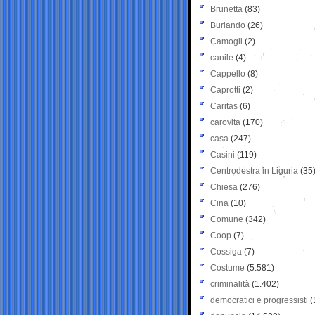
Brunetta
(83)
Burlando
(26)
Camogli
(2)
canile
(4)
Cappello
(8)
Caprotti
(2)
Caritas
(6)
carovita
(170)
casa
(247)
Casini
(119)
Centrodestra in Liguria
(35
Chiesa
(276)
Cina
(10)
Comune
(342)
Coop
(7)
Cossiga
(7)
Costume
(5.581)
criminalità
(1.402)
democratici e progressisti
(