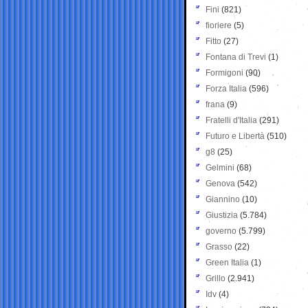
Fini
(821)
fioriere
(5)
Fitto
(27)
Fontana di Trevi
(1)
Formigoni
(90)
Forza Italia
(596)
frana
(9)
Fratelli d'Italia
(291)
Futuro e Libertà
(510)
g8
(25)
Gelmini
(68)
Genova
(542)
Giannino
(10)
Giustizia
(5.784)
governo
(5.799)
Grasso
(22)
Green Italia
(1)
Grillo
(2.941)
Idv
(4)