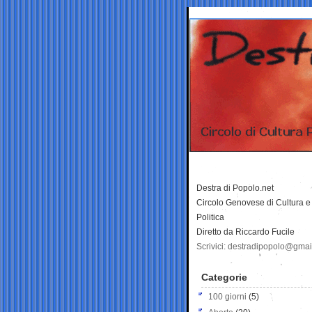
Destra di Popolo.net
Circolo Genovese di Cultura e
Politica
Diretto da Riccardo Fucile
Scrivici: destradipopolo@gma
Categorie
100 giorni
(5)