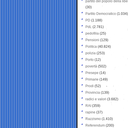
partito del popolo della libe
(30)
Partito Democratico
(1.034)
PD
(1.188)
PdL
(2.781)
pedofilia
(25)
Pensioni
(129)
Politica
(40.824)
polizia
(253)
Porto
(12)
povertà
(502)
Presepe
(14)
Primarie
(149)
Prodi
(52)
Provincia
(139)
radici e valori
(3.682)
RAI
(359)
rapine
(37)
Razzismo
(1.410)
Referendum
(200)