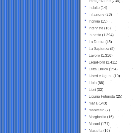
Immigrazione
(734)
indulto
(14)
inflazione
(26)
Ingroia
(15)
Interviste
(16)
la casta
(1.394)
La Destra
(45)
La Sapienza
(5)
Lavoro
(1.316)
LegaNord
(2.411)
Letta Enrico
(154)
Liberi e Uguali
(10)
Libia
(68)
Libri
(33)
Liguria Futurista
(25)
mafia
(543)
manifesto
(7)
Margherita
(16)
Maroni
(171)
Mastella
(16)