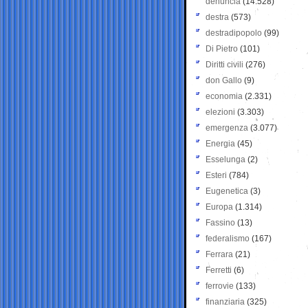
denuncia
(14.528)
destra
(573)
destradipopolo
(99)
Di Pietro
(101)
Diritti civili
(276)
don Gallo
(9)
economia
(2.331)
elezioni
(3.303)
emergenza
(3.077)
Energia
(45)
Esselunga
(2)
Esteri
(784)
Eugenetica
(3)
Europa
(1.314)
Fassino
(13)
federalismo
(167)
Ferrara
(21)
Ferretti
(6)
ferrovie
(133)
finanziaria
(325)