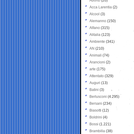
Aborto
(20)
Acca Larentia
(2)
Alcool
(3)
Alemanno
(150)
Alfano
(315)
Alitalia
(123)
Ambiente
(341)
AN
(210)
Animali
(74)
Arancioni
(2)
arte
(175)
Attentato
(329)
Auguri
(13)
Batini
(3)
Berlusconi
(4.295)
Bersani
(234)
Biasotti
(12)
Boldrini
(4)
Bossi
(1.221)
Brambilla
(38)