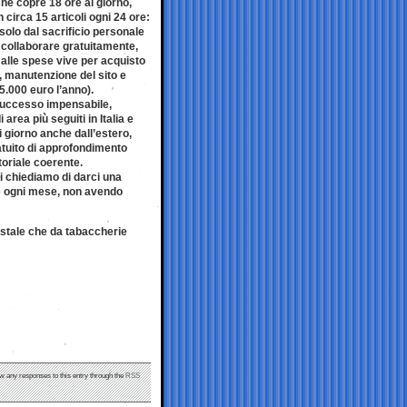
he copre 18 ore al giorno,
n circa 15 articoli ogni 24 ore:
 solo dal sacrificio personale
a collaborare gratuitamente,
 alle spese vive per acquisto
, manutenzione del sito e
5.000 euro l’anno).
uccesso impensabile,
 area più seguiti in Italia e
i giorno anche dall’estero,
atuito di approfondimento
toriale coerente.
vi chiediamo di darci una
e ogni mese, non avendo
ostale che da tabaccherie
ow any responses to this entry through the
RSS