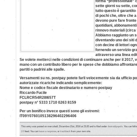
forma “professionale” c
sette giorni su sette, co
tutto questo è garantito
di pochi che, oltre che 
devono pure fare fronte
quotidiani, abbonamenti
rinnovo materiali (circa 
Abbiamo raggiunto un s
diventando uno dei siti di
con decine di lettori ogn
fornendo un servizio gr
attraverso una linea edi
Se volete metterci nelle condizioni di continuare anche per il 2017, 
mano con un contributo libero per le spese che dobbiamo affrontar
partiti o padrini alle spalle.
Versamenti su ns. postpay potete farli velocemente sia da ufficio p
autorizzate ricariche indicando semplicemente:
Nome e codice fiscale destinatario e numero postpay
Riccardo Fucile
FCLRCR54R28I657T
postpay n° 5333 1710 0263 8159
Per un bonifico invece questi sono gli estremi:
IT09Y0760105138296402296406
This entry was posted on mercoledì, Dicembre 21st, 2016 at 23:20 and is filed under
destradipopolo
. You can foll
2.0
feed. You can
leave a response
, or
trackback
from your own site.