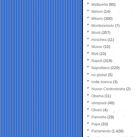
Mattarella
(60)
Meloni
(14)
Milano
(300)
Montezemolo
(7)
Monti
(357)
moschea
(11)
Musso
(10)
Muti
(10)
Napoli
(319)
Napolitano
(220)
no global
(5)
notte bianca
(3)
Nuovo Centrodestra
(2)
Obama
(11)
olimpiadi
(40)
Oliveri
(4)
Pannella
(29)
Papa
(33)
Parlamento
(1.428)