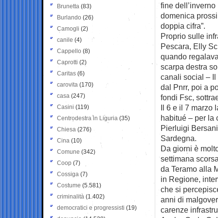
fine dell’invern
Brunetta
(83)
domenica prossim
Burlando
(26)
doppia cifra”.
Camogli
(2)
Proprio sulle inf
canile
(4)
Pescara, Elly Sc
Cappello
(8)
quando regalava a
Caprotti
(2)
scarpa destra sol
Caritas
(6)
canali social – 
carovita
(170)
dal Pnrr, poi a p
casa
(247)
fondi Fsc, sottra
Il 6 e il 7 marz
Casini
(119)
habitué – per la
Centrodestra in Liguria
(35)
Pierluigi Bersani
Chiesa
(276)
Sardegna.
Cina
(10)
Da giorni è molto
Comune
(342)
settimana scorsa 
Coop
(7)
da Teramo alla Ma
Cossiga
(7)
in Regione, inte
Costume
(5.581)
che si percepisce
criminalità
(1.402)
anni di malgover
democratici e progressisti
(19)
carenze infrastru