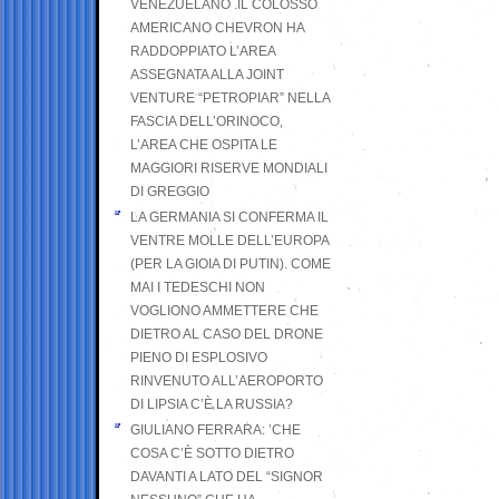
VENEZUELANO .IL COLOSSO
AMERICANO CHEVRON HA
RADDOPPIATO L’AREA
ASSEGNATA ALLA JOINT
VENTURE “PETROPIAR” NELLA
FASCIA DELL’ORINOCO,
L’AREA CHE OSPITA LE
MAGGIORI RISERVE MONDIALI
DI GREGGIO
LA GERMANIA SI CONFERMA IL
VENTRE MOLLE DELL’EUROPA
(PER LA GIOIA DI PUTIN). COME
MAI I TEDESCHI NON
VOGLIONO AMMETTERE CHE
DIETRO AL CASO DEL DRONE
PIENO DI ESPLOSIVO
RINVENUTO ALL’AEROPORTO
DI LIPSIA C’È LA RUSSIA?
GIULIANO FERRARA: ’CHE
COSA C’È SOTTO DIETRO
DAVANTI A LATO DEL “SIGNOR