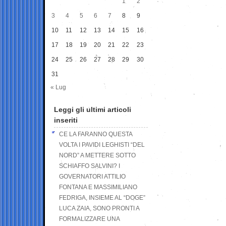
1
2
3
4
5
6
7
8
9
10
11
12
13
14
15
16
17
18
19
20
21
22
23
24
25
26
27
28
29
30
31
« Lug
Leggi gli ultimi articoli
inseriti
CE LA FARANNO QUESTA
VOLTA I PAVIDI LEGHISTI “DEL
NORD” A METTERE SOTTO
SCHIAFFO SALVINI? I
GOVERNATORI ATTILIO
FONTANA E MASSIMILIANO
FEDRIGA, INSIEME AL “DOGE”
LUCA ZAIA, SONO PRONTI A
FORMALIZZARE UNA