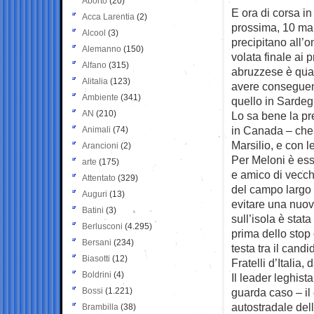
Aborto
(20)
E ora di corsa in
Acca Larentia
(2)
prossima, 10 marz
Alcool
(3)
precipitano all’o
Alemanno
(150)
volata finale ai 
Alfano
(315)
abruzzese è quan
Alitalia
(123)
avere conseguenz
Ambiente
(341)
quello in Sardeg
AN
(210)
Lo sa bene la pre
in Canada – che 
Animali
(74)
Marsilio, e con l
Arancioni
(2)
Per Meloni è ess
arte
(175)
e amico di vecchi
Attentato
(329)
del campo largo 
Auguri
(13)
evitare una nuov
Batini
(3)
sull’isola è stat
Berlusconi
(4.295)
prima dello stop 
Bersani
(234)
testa tra il cand
Biasotti
(12)
Fratelli d’Italia,
Boldrini
(4)
Il leader leghist
Bossi
(1.221)
guarda caso – il
autostradale del
Brambilla
(38)