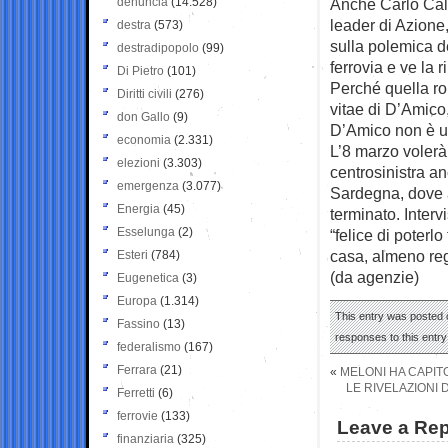
denuncia
(14.528)
Anche Carlo Calen
leader di Azione, 
destra
(573)
sulla polemica d
destradipopolo
(99)
ferrovia e ve la 
Di Pietro
(101)
Perché quella ro
Diritti civili
(276)
vitae di D’Amico,
don Gallo
(9)
D’Amico non è un
economia
(2.331)
L’8 marzo volerà
elezioni
(3.303)
centrosinistra a
emergenza
(3.077)
Sardegna, dove a
Energia
(45)
terminato. Interv
Esselunga
(2)
“felice di poterl
casa, almeno reg
Esteri
(784)
(da agenzie)
Eugenetica
(3)
Europa
(1.314)
This entry was posted o
Fassino
(13)
responses to this entr
federalismo
(167)
Ferrara
(21)
«
MELONI HA CAPIT
LE RIVELAZIONI
Ferretti
(6)
ferrovie
(133)
Leave a Rep
finanziaria
(325)