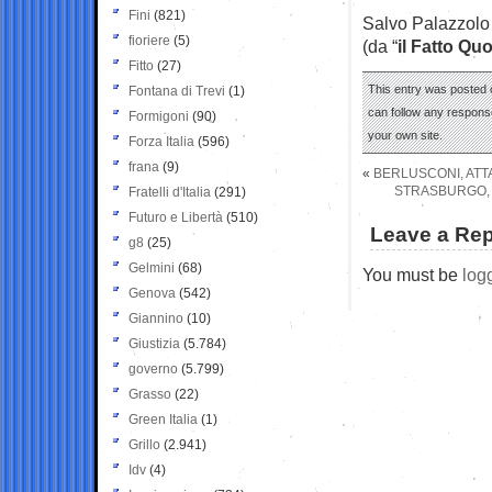
Fini
(821)
Salvo Palazzolo
fioriere
(5)
(da “
il Fatto Qu
Fitto
(27)
This entry was posted 
Fontana di Trevi
(1)
can follow any response
Formigoni
(90)
your own site.
Forza Italia
(596)
frana
(9)
«
BERLUSCONI, ATT
STRASBURGO, 
Fratelli d'Italia
(291)
Futuro e Libertà
(510)
Leave a Rep
g8
(25)
Gelmini
(68)
You must be
log
Genova
(542)
Giannino
(10)
Giustizia
(5.784)
governo
(5.799)
Grasso
(22)
Green Italia
(1)
Grillo
(2.941)
Idv
(4)