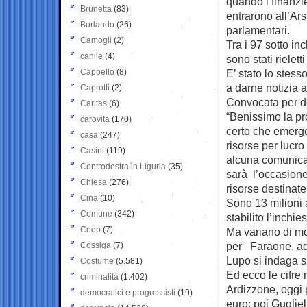
quando i finanzie
Brunetta
(83)
entrarono all’Ar
Burlando
(26)
parlamentari.
Camogli
(2)
Tra i 97 sotto in
canile
(4)
sono stati rielet
Cappello
(8)
E’ stato lo stes
a darne notizia 
Caprotti
(2)
Convocata per d
Caritas
(6)
“Benissimo la pr
carovita
(170)
certo che emerge
casa
(247)
risorse per lucr
Casini
(119)
alcuna comunica
Centrodestra in Liguria
(35)
sarà l’occasione 
Chiesa
(276)
risorse destinate 
Cina
(10)
Sono 13 milioni a
Comune
(342)
stabilito l’inchies
Coop
(7)
Ma variano di mol
per Faraone, ad 
Cossiga
(7)
Lupo si indaga s
Costume
(5.581)
Ed ecco le cifre 
criminalità
(1.402)
Ardizzone, oggi 
democratici e progressisti
(19)
euro; poi Gugli