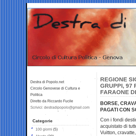
REGIONE SIC
Destra di Popolo.net
GRUPPI, 97 
Circolo Genovese di Cultura e
FARAONE D
Politica
Diretto da Riccardo Fucile
BORSE, CRAVA
Scrivici: destradipopolo@gmail.com
PAGATI CON S
Con i fondi dest
Categorie
acquistato di tut
100 giorni
(5)
Vuitton, cravatte