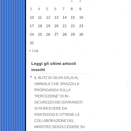
1
2
3
4
5
6
7
8
9
10
11
12
13
14
15
16
17
18
19
20
21
22
23
24
25
26
27
28
29
30
31
« Lug
Leggi gli ultimi articoli
inseriti
IL BLITZ DI SILVIA SALIS AL
VIMINALE CHE SPIAZZA LA
PROPAGANDA SULLA
“PERCEZIONE” DI IN-
SICUREZZA DEI SOVRANISTI:
SI FA RICEVERE DA
PIANTEDOSI E OTTIENE LA
COLLABORAZIONE DEL
MINISTRO SENZA CEDERE SU