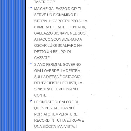
TASER E CP
MA CHE GALEAZZO DICI? TI
SERVE UN BIGNAMINO DI
STORIA. IL CAPOGRUPPO ALLA
CAMERA DI FRATELLI D’ITALIA,
GALEAZZO BIGNAMI, NEL SUO
ATTACCO SCONSIDERATO A
OSCAR LUIGI SCALFARO HA
DETTO UN BEL PO’ DI
CAZZATE
SIAMO FERMI AL GOVERNO
GIALLOVERDE: LA DESTRA
SULLA DIFESA È OSTAGGIO
DEI “PACIFISTI” LEGHISTI, LA
SINISTRA DEL PUTINIANO
CONTE
LE ONDATE DI CALORE DI
QUEST’ESTATE HANNO
PORTATO TEMPERATURE
RECORD IN TUTTA EUROPA E
UNA SICCITA’ MAI VISTA. I