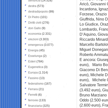
denuncia
(14.528)
Aricò, Giovanni 
destra
(573)
Incardona, Ignaz
destradipopolo
(99)
Forzese, Orazio 
Di Pietro
(101)
Giuffrida, Nino 
Diritti civili
(276)
Lo Giudice, Ora
don Gallo
(9)
Lombardo, Franc
economia
(2.331)
D’Aquino, Giova
Riccardo Minard
elezioni
(3.303)
Marcello Bartol
emergenza
(3.077)
Miguel Donegani
Energia
(45)
Roberto Ammatun
Esselunga
(2)
E ancora: Giuse
Esteri
(784)
euro), Mario Bo
Eugenetica
(3)
Giacomo Di Bene
Europa
(1.314)
euro), Michele D
Fassino
(13)
euro), Michele G
federalismo
(167)
Salvatore Termin
Ferrara
(21)
(3.492 euro), Gi
Bruno Marziano (
Ferretti
(6)
Oddo (2.500 euro
ferrovie
(133)
(2.600 euro), Fr
finanziaria
(325)