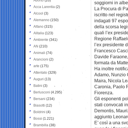
Aborto
(20)
soggiorni in albe
Acca Larentia
(2)
La Procura di P
Alcool
(3)
iscritto nel regis
Alemanno
(150)
indagati 97 espon
della scorsa legis
Alfano
(315)
quali l’ex presid
Alitalia
(123)
Regione Raffae
Ambiente
(341)
l’ex presidente d
AN
(210)
Francesco Casc
Animali
(74)
Davide Faraone, 
Arancioni
(2)
formata da Matte
arte
(175)
Ha inoltre notifi
Attentato
(329)
Adamo, Nunzio C
Auguri
(13)
Maira, Nicola Le
Batini
(3)
Caronia, Paolo R
Fiorenza.
Berlusconi
(4.295)
Gli esponenti pol
Bersani
(234)
stati convocati i
Biasotti
(12)
Demontis, Mauriz
Boldrini
(4)
aggiunto Leonar
Bossi
(1.221)
E’ così a una svo
Brambilla
(38)