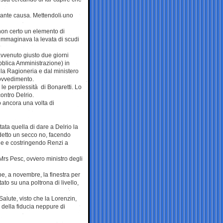
 dante causa. Mettendoli uno
 non certo un elemento di
n immaginava la levata di scudi
avvenuto giusto due giorni
bblica Amministrazione) in
alla Ragioneria e dal ministero
rovvedimento.
 le perplessità di Bonaretti. Lo
contro Delrio.
 ancora una volta di
ata quella di dare a Delrio la
detto un secco no, facendo
ane e costringendo Renzi a
Mrs Pesc, ovvero ministro degli
be, a novembre, la finestra per
ato su una poltrona di livello,
alute, visto che la Lorenzin,
 della fiducia neppure di