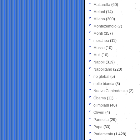
Mattarella
(60)
Meloni
(14)
Milano
(300)
Montezemolo
(7)
Monti
(357)
moschea
(11)
Musso
(10)
Muti
(10)
Napoli
(319)
Napolitano
(220)
no global
(5)
notte bianca
(3)
Nuovo Centrodestra
(2)
Obama
(11)
olimpiadi
(40)
Oliveri
(4)
Pannella
(29)
Papa
(33)
Parlamento
(1.428)