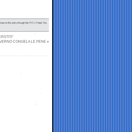
nses to this entry through the
RSS 2.0
feed. You
RSTITI”
 GOVERNO CONGELA LE PENE
»