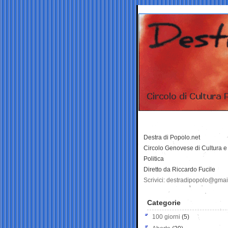
Destra di Popolo.net
Circolo Genovese di Cultura e
Politica
Diretto da Riccardo Fucile
Scrivici: destradipopolo@gma
Categorie
100 giorni
(5)