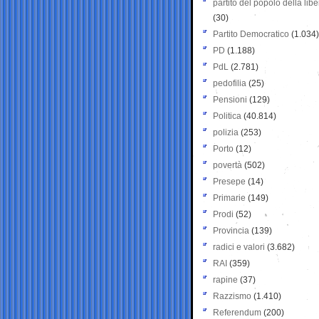
partito del popolo della libe
(30)
Partito Democratico
(1.034)
PD
(1.188)
PdL
(2.781)
pedofilia
(25)
Pensioni
(129)
Politica
(40.814)
polizia
(253)
Porto
(12)
povertà
(502)
Presepe
(14)
Primarie
(149)
Prodi
(52)
Provincia
(139)
radici e valori
(3.682)
RAI
(359)
rapine
(37)
Razzismo
(1.410)
Referendum
(200)