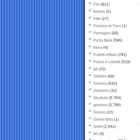
Fini
(821)
fioriere
(5)
Fitto
(27)
Fontana di Trevi
(1)
Formigoni
(90)
Forza Italia
(596)
frana
(9)
Fratelli d'Italia
(291)
Futuro e Libertà
(510)
g8
(25)
Gelmini
(68)
Genova
(542)
Giannino
(10)
Giustizia
(5.784)
governo
(5.799)
Grasso
(22)
Green Italia
(1)
Grillo
(2.941)
Idv
(4)