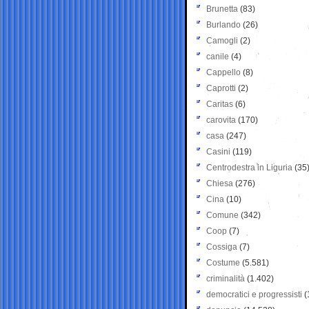
Brunetta
(83)
Burlando
(26)
Camogli
(2)
canile
(4)
Cappello
(8)
Caprotti
(2)
Caritas
(6)
carovita
(170)
casa
(247)
Casini
(119)
Centrodestra in Liguria
(35
Chiesa
(276)
Cina
(10)
Comune
(342)
Coop
(7)
Cossiga
(7)
Costume
(5.581)
criminalità
(1.402)
democratici e progressisti
(