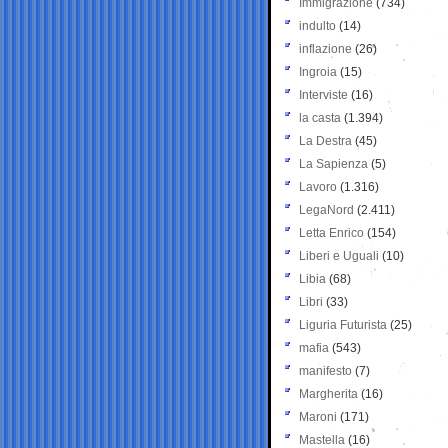
Immigrazione
(734)
indulto
(14)
inflazione
(26)
Ingroia
(15)
Interviste
(16)
la casta
(1.394)
La Destra
(45)
La Sapienza
(5)
Lavoro
(1.316)
LegaNord
(2.411)
Letta Enrico
(154)
Liberi e Uguali
(10)
Libia
(68)
Libri
(33)
Liguria Futurista
(25)
mafia
(543)
manifesto
(7)
Margherita
(16)
Maroni
(171)
Mastella
(16)