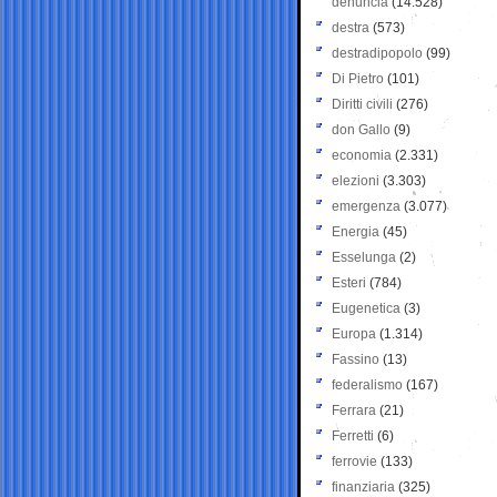
denuncia
(14.528)
destra
(573)
destradipopolo
(99)
Di Pietro
(101)
Diritti civili
(276)
don Gallo
(9)
economia
(2.331)
elezioni
(3.303)
emergenza
(3.077)
Energia
(45)
Esselunga
(2)
Esteri
(784)
Eugenetica
(3)
Europa
(1.314)
Fassino
(13)
federalismo
(167)
Ferrara
(21)
Ferretti
(6)
ferrovie
(133)
finanziaria
(325)