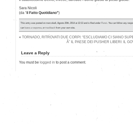
Sara Nicoli
(da “
il Fatto Quotidiano”
)
This entry was posted on mercoledì, Agosto 20th, 2014 at 12:13 and is filed under
Renzi
. You can follow any respo
can
leave a response
, or
trackback
from your own site.
«
TORNADO, RITROVATI DUE CORPI: “ESCLUDIAMO CI SIANO SUPE
Ãˆ IL PAESE DEI PUSHER LIBERI: IL
Leave a Reply
You must be
logged in
to post a comment.