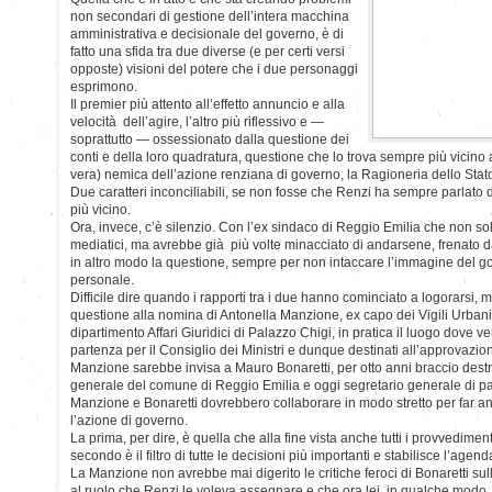
non secondari di gestione dell’intera macchina
amministrativa e decisionale del governo, è di
fatto una sfida tra due diverse (e per certi versi
opposte) visioni del potere che i due personaggi
esprimono.
Il premier più attento all’effetto annuncio e alla
velocità dell’agire, l’altro più riflessivo e —
soprattutto — ossessionato dalla questione dei
conti e della loro quadratura, questione che lo trova sempre più vicino ai
vera) nemica dell’azione renziana di governo, la Ragioneria dello Stat
Due caratteri inconciliabili, se non fosse che Renzi ha sempre parlato
più vicino.
Ora, invece, c’è silenzio. Con l’ex sindaco di Reggio Emilia che non so
mediatici, ma avrebbe già più volte minacciato di andarsene, frenato d
in altro modo la questione, sempre per non intaccare l’immagine del gov
personale.
Difficile dire quando i rapporti tra i due hanno cominciato a logorarsi, ma
questione alla nomina di Antonella Manzione, ex capo dei Vigili Urbani
dipartimento Affari Giuridici di Palazzo Chigi, in pratica il luogo dove veng
partenza per il Consiglio dei Ministri e dunque destinati all’approvazio
Manzione sarebbe invisa a Mauro Bonaretti, per otto anni braccio destr
generale del comune di Reggio Emilia e oggi segretario generale di pa
Manzione e Bonaretti dovrebbero collaborare in modo stretto per far an
l’azione di governo.
La prima, per dire, è quella che alla fine vista anche tutti i provvedimen
secondo è il filtro di tutte le decisioni più importanti e stabilisce l’agenda
La Manzione non avrebbe mai digerito le critiche feroci di Bonaretti su
al ruolo che Renzi le voleva assegnare e che ora lei, in qualche modo, 