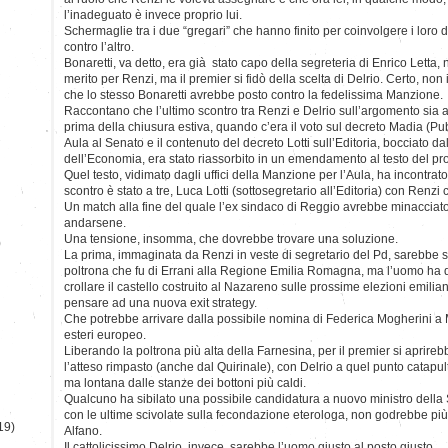
l’inadeguato è invece proprio lui.
Schermaglie tra i due “gregari” che hanno finito per coinvolgere i loro
contro l’altro.
Bonaretti, va detto, era già stato capo della segreteria di Enrico Letta,
merito per Renzi, ma il premier si fidò della scelta di Delrio. Certo, no
che lo stesso Bonaretti avrebbe posto contro la fedelissima Manzione.
Raccontano che l’ultimo scontro tra Renzi e Delrio sull’argomento sia 
prima della chiusura estiva, quando c’era il voto sul decreto Madia (Pu
Aula al Senato e il contenuto del decreto Lotti sull’Editoria, bocciato d
dell’Economia, era stato riassorbito in un emendamento al testo del p
Quel testo, vidimato dagli uffici della Manzione per l’Aula, ha incontrato
scontro è stato a tre, Luca Lotti (sottosegretario all’Editoria) con Renzi 
Un match alla fine del quale l’ex sindaco di Reggio avrebbe minacciato
andarsene.
Una tensione, insomma, che dovrebbe trovare una soluzione.
)
La prima, immaginata da Renzi in veste di segretario del Pd, sarebbe st
poltrona che fu di Errani alla Regione Emilia Romagna, ma l’uomo ha 
crollare il castello costruito al Nazareno sulle prossime elezioni emili
pensare ad una nuova exit strategy.
Che potrebbe arrivare dalla possibile nomina di Federica Mogherini a 
esteri europeo.
Liberando la poltrona più alta della Farnesina, per il premier si aprireb
l’atteso rimpasto (anche dal Quirinale), con Delrio a quel punto catapult
ma lontana dalle stanze dei bottoni più caldi.
Qualcuno ha sibilato una possibile candidatura a nuovo ministro della S
con le ultime scivolate sulla fecondazione eterologa, non godrebbe più
19)
Alfano.
Il cattolicissimo Delrio, invece, sarebbe l’uomo giusto al posto giusto.