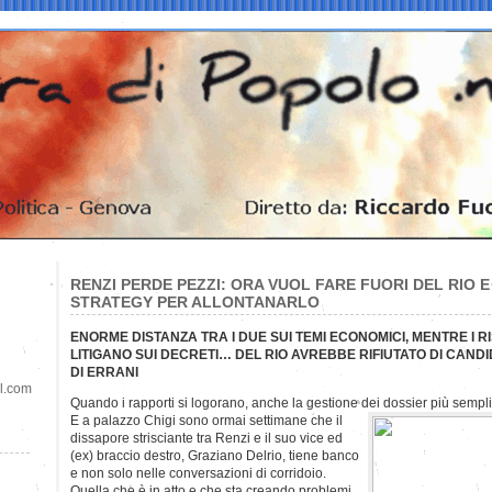
RENZI PERDE PEZZI: ORA VUOL FARE FUORI DEL RIO E
STRATEGY PER ALLONTANARLO
ENORME DISTANZA TRA I DUE SUI TEMI ECONOMICI, MENTRE I RI
LITIGANO SUI DECRETI… DEL RIO AVREBBE RIFIUTATO DI CANDI
DI ERRANI
il.com
Quando i rapporti si logorano, anche la gestione dei dossier più sempli
E a palazzo Chigi sono ormai settimane che il
dissapore strisciante tra Renzi e il suo vice ed
(ex) braccio destro, Graziano Delrio, tiene banco
e non solo nelle conversazioni di corridoio.
Quella che è in atto e che sta creando problemi