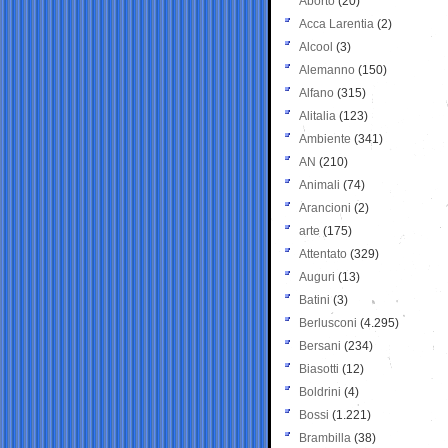
Aborto
(20)
Acca Larentia
(2)
Alcool
(3)
Alemanno
(150)
Alfano
(315)
Alitalia
(123)
Ambiente
(341)
AN
(210)
Animali
(74)
Arancioni
(2)
arte
(175)
Attentato
(329)
Auguri
(13)
Batini
(3)
Berlusconi
(4.295)
Bersani
(234)
Biasotti
(12)
Boldrini
(4)
Bossi
(1.221)
Brambilla
(38)