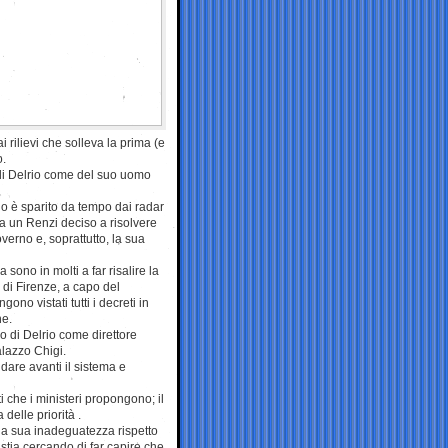
 rilievi che solleva la prima (e
o.
 di Delrio come del suo uomo
lo è sparito da tempo dai radar
a un Renzi deciso a risolvere
erno e, soprattutto, la sua
 sono in molti a far risalire la
 di Firenze, a capo del
ono vistati tutti i decreti in
ne.
o di Delrio come direttore
lazzo Chigi.
dare avanti il sistema e
ti che i ministeri propongono; il
 delle priorità .
lla sua inadeguatezza rispetto
stia cercando di far capire che