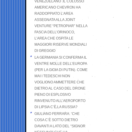
VENEZUELANO .IL COLOSSO
AMERICANO CHEVRON HA
RADDOPPIATO L’AREA
ASSEGNATA ALLA JOINT
VENTURE “PETROPIAR” NELLA
FASCIA DELL’ORINOCO,
L’AREA CHE OSPITA LE
MAGGIORI RISERVE MONDIALI
DI GREGGIO
LA GERMANIA SI CONFERMA IL
VENTRE MOLLE DELL’EUROPA
(PER LA GIOIA DI PUTIN). COME
MAI I TEDESCHI NON
VOGLIONO AMMETTERE CHE
DIETRO AL CASO DEL DRONE
PIENO DI ESPLOSIVO
RINVENUTO ALL’AEROPORTO
DI LIPSIA C’È LA RUSSIA?
GIULIANO FERRARA: ’CHE
COSA C’È SOTTO DIETRO
DAVANTI A LATO DEL “SIGNOR