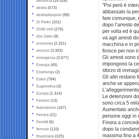
denuncia
(14.528)
“Poi però è inter
destra
(573)
abbassato la pen
destradipopolo
(99)
fare comunque, ma
Di Pietro
(101)
dopo l’arresto d
Diritti civili
(276)
per volta ed è q
don Gallo
(9)
va agli arresti d
economia
(2.331)
macchina e in più
finisce per non 
elezioni
(3.303)
Gli arresti sono 
emergenza
(3.077)
impongono la cell
Energia
(45)
sforzo di immagi
Esselunga
(2)
Gli altri restano
Esteri
(784)
anche se appena 
Eugenetica
(3)
L’alleggerimento
Europa
(1.314)
Le detenzioni do
Fassino
(13)
sono circa 5 mil
federalismo
(167)
Aumentato anche 
Ferrara
(21)
persone oggi in c
Finora a concede
Ferretti
(6)
dopo la condanna
ferrovie
(133)
massima fino a 4
finanziaria
(325)