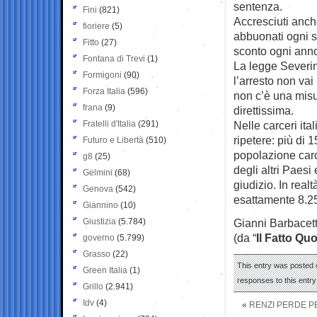
sentenza.
Fini
(821)
Accresciuti anche
fioriere
(5)
abbuonati ogni s
Fitto
(27)
sconto ogni anno
Fontana di Trevi
(1)
La legge Severin
Formigoni
(90)
l’arresto non vai
Forza Italia
(596)
non c’è una mis
frana
(9)
direttissima.
Fratelli d'Italia
(291)
Nelle carceri ita
ripetere: più di 
Futuro e Libertà
(510)
popolazione carce
g8
(25)
degli altri Paesi
Gelmini
(68)
giudizio. In real
Genova
(542)
esattamente 8.25
Giannino
(10)
Giustizia
(5.784)
Gianni Barbacet
(da “
Il Fatto Qu
governo
(5.799)
Grasso
(22)
This entry was posted o
Green Italia
(1)
responses to this entr
Grillo
(2.941)
Idv
(4)
«
RENZI PERDE PE