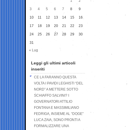
1
2
3
4
5
6
7
8
9
10
11
12
13
14
15
16
17
18
19
20
21
22
23
24
25
26
27
28
29
30
31
« Lug
Leggi gli ultimi articoli
inseriti
CE LA FARANNO QUESTA
VOLTA I PAVIDI LEGHISTI “DEL
NORD” A METTERE SOTTO
SCHIAFFO SALVINI? I
GOVERNATORI ATTILIO
FONTANA E MASSIMILIANO
FEDRIGA, INSIEME AL “DOGE”
LUCA ZAIA, SONO PRONTI A
FORMALIZZARE UNA