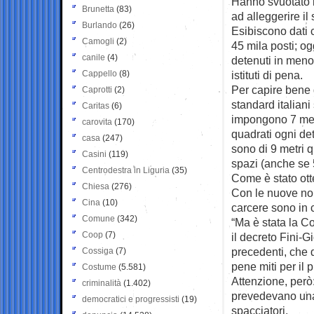
Hanno svuotato l
Brunetta
(83)
ad alleggerire il
Burlando
(26)
Esibiscono dati 
Camogli
(2)
45 mila posti; og
canile
(4)
detenuti in meno 
Cappello
(8)
istituti di pena.
Per capire bene 
Caprotti
(2)
standard italiani
Caritas
(6)
impongono 7 metr
carovita
(170)
quadrati ogni det
casa
(247)
sono di 9 metri q
Casini
(119)
spazi (anche se 
Centrodestra in Liguria
(35)
Come è stato ott
Chiesa
(276)
Con le nuove nor
Cina
(10)
carcere sono in 
Comune
(342)
“Ma è stata la Co
Coop
(7)
il decreto Fini-G
precedenti, che
Cossiga
(7)
pene miti per il 
Costume
(5.581)
Attenzione, però
criminalità
(1.402)
prevedevano una 
democratici e progressisti
(19)
spacciatori.