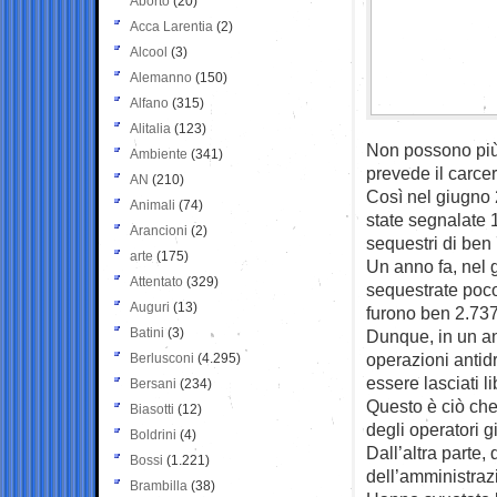
Aborto
(20)
Acca Larentia
(2)
Alcool
(3)
Alemanno
(150)
Alfano
(315)
Alitalia
(123)
Non possono più 
Ambiente
(341)
prevede il carcer
AN
(210)
Così nel giugno 
Animali
(74)
state segnalate 
Arancioni
(2)
sequestri di ben 
arte
(175)
Un anno fa, nel 
Attentato
(329)
sequestrate poco
Auguri
(13)
furono ben 2.737,
Batini
(3)
Dunque, in un an
operazioni antidr
Berlusconi
(4.295)
essere lasciati li
Bersani
(234)
Questo è ciò che
Biasotti
(12)
degli operatori gi
Boldrini
(4)
Dall’altra parte,
Bossi
(1.221)
dell’amministrazio
Brambilla
(38)