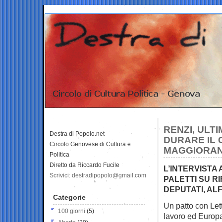
RENZI, ULT
Destra di Popolo.net
DURARE IL 
Circolo Genovese di Cultura e
MAGGIORA
Politica
Diretto da Riccardo Fucile
L’INTERVISTA
Scrivici: destradipopolo@gmail.com
PALETTI SU R
DEPUTATI, AL
Categorie
Un patto con Lett
100 giorni
(5)
lavoro ed Europa