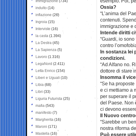
esempio. Poi, per
Immigrazione
(734)
Ossia?
indulto
(14)
“L’anima del Paes
inflazione
(26)
contenuti. Spend
Ingroia
(15)
immigrazione e dir
Interviste
(16)
Intende diritti ci
la casta
(1.394)
“Guardi, io sono t
La Destra
(45)
contro l’omofobia
La Sapienza
(5)
In sostanza lei
Lavoro
(1.316)
condizioni.
LegaNord
(2.411)
“Ad Alfano no. Ri
dottore di stare 
Letta Enrico
(154)
Insomma il vice
Liberi e Uguali
(10)
“Se ha proposte 
Libia
(68)
e ci mettiamo a 
Libri
(33)
per superare il 
Liguria Futurista
(25)
del Paese. Non è
mafia
(543)
ci devono essere 
manifesto
(7)
Il Nuovo centrod
Margherita
(16)
“Sarebbe un bene
Maroni
(171)
nostra riforma de
Mastella
(16)
Può essere util