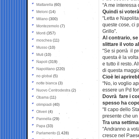
“A me interessa c
Mattarella
(60)
Quindi si voter
Meloni
(14)
“Letta e Napolit
Milano
(300)
queste cose, ci p
Montezemolo
(7)
Grillo”.
Monti
(357)
Al contrario, se
moschea
(11)
slittare il voto a
Musso
(10)
“Se si porrà il p
Muti
(10)
questa è la volta
Napoli
(319)
e tutto il resto.
Napolitano
(220)
di questa maggi
no global
(5)
Cioè lei aprireb
“No, io voglio ap
notte bianca
(3)
essere un Pd fort
Nuovo Centrodestra
(2)
Dovrà fare i co
Obama
(11)
spesso ha coper
olimpiadi
(40)
“Il capo dello Sta
Oliveri
(4)
presente che un P
Pannella
(29)
Tra una settima
Papa
(33)
“Andranno a vota
Parlamento
(1.428)
cresce nel Paes