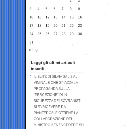
1
2
3
4
5
6
7
8
9
10
11
12
13
14
15
16
17
18
19
20
21
22
23
24
25
26
27
28
29
30
31
« Lug
Leggi gli ultimi articoli
inseriti
IL BLITZ DI SILVIA SALIS AL
VIMINALE CHE SPIAZZA LA
PROPAGANDA SULLA
“PERCEZIONE” DI IN-
SICUREZZA DEI SOVRANISTI:
SI FA RICEVERE DA
PIANTEDOSI E OTTIENE LA
COLLABORAZIONE DEL
MINISTRO SENZA CEDERE SU