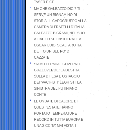
TASER E CP
MA CHE GALEAZZO DICI? TI
SERVE UN BIGNAMINO DI
STORIA. IL CAPOGRUPPO ALLA
CAMERA DI FRATELLI D’ITALIA,
GALEAZZO BIGNAMI, NEL SUO
ATTACCO SCONSIDERATO A
OSCAR LUIGI SCALFARO HA
DETTO UN BEL PO’ DI
CAZZATE
SIAMO FERMI AL GOVERNO
GIALLOVERDE: LA DESTRA
SULLA DIFESA È OSTAGGIO
DEI “PACIFISTI” LEGHISTI, LA
SINISTRA DEL PUTINIANO
CONTE
LE ONDATE DI CALORE DI
QUEST’ESTATE HANNO
PORTATO TEMPERATURE
RECORD IN TUTTA EUROPA E
UNA SICCITA’ MAI VISTA. I