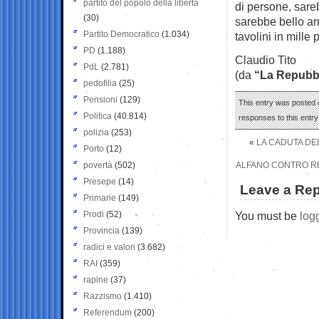
partito del popolo della libertà
di persone, sare
(30)
sarebbe bello ar
Partito Democratico
(1.034)
tavolini in mille
PD
(1.188)
Claudio Tito
PdL
(2.781)
(da
“La Repubb
pedofilia
(25)
Pensioni
(129)
This entry was posted 
Politica
(40.814)
responses to this entr
polizia
(253)
«
LA CADUTA DE
Porto
(12)
povertà
(502)
ALFANO CONTRO REN
Presepe
(14)
Leave a Rep
Primarie
(149)
Prodi
(52)
You must be
log
Provincia
(139)
radici e valori
(3.682)
RAI
(359)
rapine
(37)
Razzismo
(1.410)
Referendum
(200)