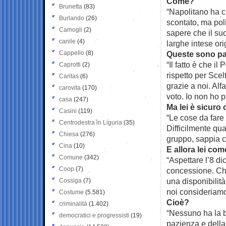
Come?
Brunetta
(83)
“Napolitano ha c
Burlando
(26)
scontato, ma pol
Camogli
(2)
sapere che il su
canile
(4)
larghe intese ori
Cappello
(8)
Queste sono par
“Il fatto è che il
Caprotti
(2)
rispetto per Scel
Caritas
(6)
grazie a noi. Alf
carovita
(170)
voto. Io non ho p
casa
(247)
Ma lei è sicuro 
Casini
(119)
“Le cose da fare 
Centrodestra in Liguria
(35)
Difficilmente qua
Chiesa
(276)
gruppo, sappia c
Cina
(10)
E allora lei com
Comune
(342)
“Aspettare l’8 di
Coop
(7)
concessione. Chi
una disponibilit
Cossiga
(7)
noi consideriamo 
Costume
(5.581)
Cioè?
criminalità
(1.402)
“Nessuno ha la b
democratici e progressisti
(19)
pazienza e della