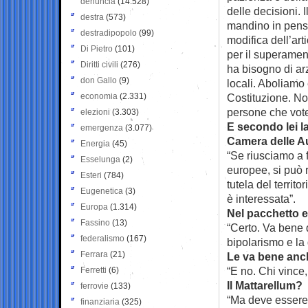
denuncia
(14.528)
delle decisioni. 
destra
(573)
mandino in pensio
destradipopolo
(99)
modifica dell’art
Di Pietro
(101)
per il superamen
Diritti civili
(276)
ha bisogno di ar
don Gallo
(9)
locali. Aboliamo e
economia
(2.331)
Costituzione. No
persone che vot
elezioni
(3.303)
E secondo lei l
emergenza
(3.077)
Camera delle 
Energia
(45)
“Se riusciamo a f
Esselunga
(2)
europee, si può 
Esteri
(784)
tutela del territo
Eugenetica
(3)
è interessata”.
Europa
(1.314)
Nel pacchetto e
Fassino
(13)
“Certo. Va bene q
federalismo
(167)
bipolarismo e la 
Ferrara
(21)
Le va bene anc
“E no. Chi vince
Ferretti
(6)
Il Mattarellum?
ferrovie
(133)
“Ma deve essere 
finanziaria
(325)