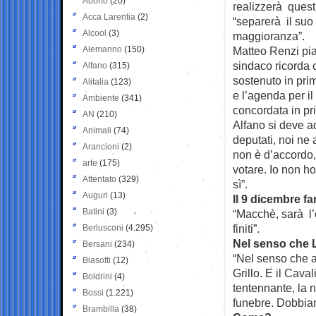
Aborto
(20)
realizzerà questi 
Acca Larentia
(2)
“separerà il suo
Alcool
(3)
maggioranza”.
Alemanno
(150)
Matteo Renzi piant
sindaco ricorda 
Alfano
(315)
sostenuto in pri
Alitalia
(123)
e l’agenda per i
Ambiente
(341)
concordata in pr
AN
(210)
Alfano si deve a
Animali
(74)
deputati, noi ne
Arancioni
(2)
non è d’accordo,
arte
(175)
votare. Io non ho
Attentato
(329)
sì”.
Auguri
(13)
Il 9 dicembre f
Batini
(3)
“Macchè, sarà l’
finiti”.
Berlusconi
(4.295)
Nel senso che L
Bersani
(234)
“Nel senso che a
Biasotti
(12)
Grillo. E il Cava
Boldrini
(4)
tentennante, la n
Bossi
(1.221)
funebre. Dobbia
Brambilla
(38)