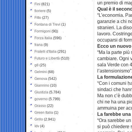
un premio di ma
Fini
(821)
Qual è il secon
fioriere
(5)
“L’economia. Par
Fitto
(27)
garanzie a chi n
Fontana di Trevi
(1)
stranieri. La dis
Formigoni
(90)
lavoro. Costring
Forza Italia
(596)
occuparsi di for
frana
(9)
Ecco un nuovo a
Fratelli d'Italia
(291)
“Ma la parte più 
cambiare. Ogni v
Futuro e Libertà
(510)
sala Verde con 4
g8
(25)
l’astensionismo”
Gelmini
(68)
La formulazion
Genova
(542)
“Con i comuni ha
Giannino
(10)
sindaci che hanno
Giustizia
(5.784)
Ma non c’è dubbi
governo
(5.799)
chi ne ha una pi
Grasso
(22)
ammuina per acc
Green Italia
(1)
La farebbe una
Grillo
(2.941)
“Ora sarebbe un 
si può chiedere 
Idv
(4)