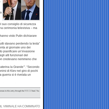
,
ia
l suo consiglio di sicurezza
una cerimonia televisiva – ma
 hanno visto Putin dichiarare
.
utti stavano perdendo la testa”
nta al giornale uno dei
to pianificare un’invasione
gli alti funzionari del
e non credevano nemmeno che
E Caterina la Grande’”. “Secondo
irsi di Kiev nel giro di pochi
a guerra si è rivelata un
onses to this entry through the
RSS 2.0
feed. You
IL VIMINALE HA COMMINATO