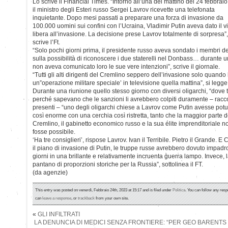
Lo scrive il Financial Times. “Intorno all’una del mattino del 24 febbraio
il ministro degli Esteri russo Sergei Lavrov ricevette una telefonata
inquietante. Dopo mesi passati a preparare una forza di invasione da
100.000 uomini sui confini con l’Ucraina, Vladimir Putin aveva dato il v
libera all’invasione. La decisione prese Lavrov totalmente di sorpresa”,
scrive l’Ft.
“Solo pochi giorni prima, il presidente russo aveva sondato i membri de
sulla possibilità di riconoscere i due staterelli nel Donbass… durante 
non aveva comunicato loro le sue vere intenzioni”, scrive il giornale.
“Tutti gli alti dirigenti del Cremlino seppero dell’invasione solo quando
un”operazione militare speciale’ in televisione quella mattina”, si legge
Durante una riunione quello stesso giorno con diversi oligarchi, “dove t
perché sapevano che le sanzioni li avrebbero colpiti duramente – racco
presenti – “uno degli oligarchi chiese a Lavrov come Putin avesse potu
così enorme con una cerchia così ristretta, tanto che la maggior parte de
Cremlino, il gabinetto economico russo e la sua élite imprenditorial
fosse possibile.
‘Ha tre consiglieri’, rispose Lavrov. Ivan il Terribile. Pietro il Grande. 
il piano di invasione di Putin, le truppe russe avrebbero dovuto impadron
giorni in una brillante e relativamente incruenta guerra lampo. Invece, l
pantano di proporzioni storiche per la Russia”, sottolinea il FT.
(da agenzie)
This entry was posted on venerdì, Febbraio 24th, 2023 at 15:17 and is filed under
Politica
. You can follow any resp
can
leave a response
, or
trackback
from your own site.
«
GLI INFILTRATI
LA DENUNCIA DI MEDICI SENZA FRONTIERE: “PER GEO BARENTS 