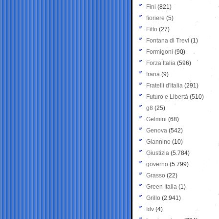
Fini
(821)
fioriere
(5)
Fitto
(27)
Fontana di Trevi
(1)
Formigoni
(90)
Forza Italia
(596)
frana
(9)
Fratelli d'Italia
(291)
Futuro e Libertà
(510)
g8
(25)
Gelmini
(68)
Genova
(542)
Giannino
(10)
Giustizia
(5.784)
governo
(5.799)
Grasso
(22)
Green Italia
(1)
Grillo
(2.941)
Idv
(4)