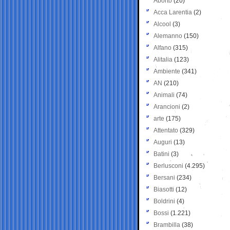
Aborto
(20)
Acca Larentia
(2)
Alcool
(3)
Alemanno
(150)
Alfano
(315)
Alitalia
(123)
Ambiente
(341)
AN
(210)
Animali
(74)
Arancioni
(2)
arte
(175)
Attentato
(329)
Auguri
(13)
Batini
(3)
Berlusconi
(4.295)
Bersani
(234)
Biasotti
(12)
Boldrini
(4)
Bossi
(1.221)
Brambilla
(38)