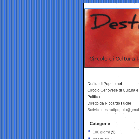
Destra di Popolo.net
Circolo Genovese di Cultura e
Politica
Diretto da Riccardo Fucile
Scrivici: destradipopolo@gma
Categorie
100 giorni
(5)