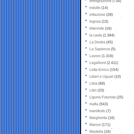
Immigrazione
(734)
indulto
(14)
inflazione
(26)
Ingroia
(15)
Interviste
(16)
la casta
(1.394)
La Destra
(45)
La Sapienza
(5)
Lavoro
(1.316)
LegaNord
(2.411)
Letta Enrico
(154)
Liberi e Uguali
(10)
Libia
(68)
Libri
(33)
Liguria Futurista
(25)
mafia
(543)
manifesto
(7)
Margherita
(16)
Maroni
(171)
Mastella
(16)