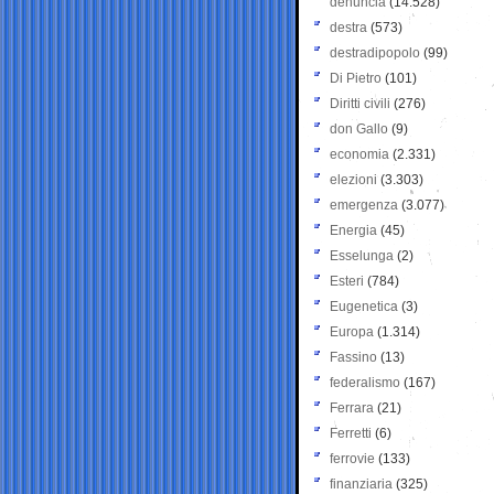
denuncia
(14.528)
destra
(573)
destradipopolo
(99)
Di Pietro
(101)
Diritti civili
(276)
don Gallo
(9)
economia
(2.331)
elezioni
(3.303)
emergenza
(3.077)
Energia
(45)
Esselunga
(2)
Esteri
(784)
Eugenetica
(3)
Europa
(1.314)
Fassino
(13)
federalismo
(167)
Ferrara
(21)
Ferretti
(6)
ferrovie
(133)
finanziaria
(325)