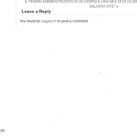
IL FERMO AMMINISTRATIVO DI 20 GIORNI E UNA MULTA DI 10.0
SALVATO VITE”
»
Leave a Reply
You must be
logged in
to post a comment.
)
19)