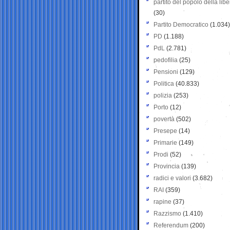
partito del popolo della libe
(30)
Partito Democratico
(1.034)
PD
(1.188)
PdL
(2.781)
pedofilia
(25)
Pensioni
(129)
Politica
(40.833)
polizia
(253)
Porto
(12)
povertà
(502)
Presepe
(14)
Primarie
(149)
Prodi
(52)
Provincia
(139)
radici e valori
(3.682)
RAI
(359)
rapine
(37)
Razzismo
(1.410)
Referendum
(200)