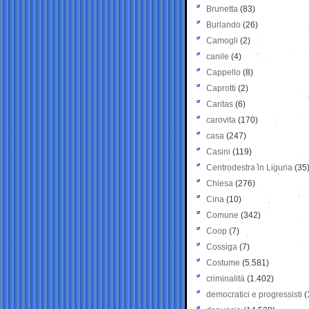
Brunetta
(83)
Burlando
(26)
Camogli
(2)
canile
(4)
Cappello
(8)
Caprotti
(2)
Caritas
(6)
carovita
(170)
casa
(247)
Casini
(119)
Centrodestra in Liguria
(35
Chiesa
(276)
Cina
(10)
Comune
(342)
Coop
(7)
Cossiga
(7)
Costume
(5.581)
criminalità
(1.402)
democratici e progressisti
(