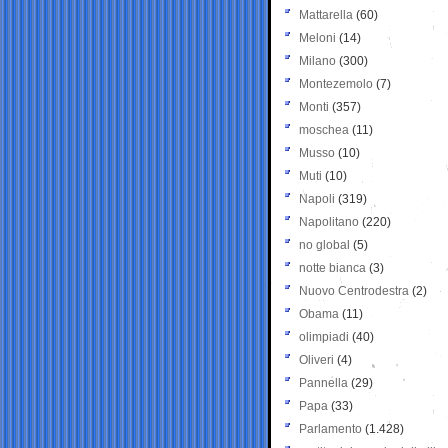
Mattarella
(60)
Meloni
(14)
Milano
(300)
Montezemolo
(7)
Monti
(357)
moschea
(11)
Musso
(10)
Muti
(10)
Napoli
(319)
Napolitano
(220)
no global
(5)
notte bianca
(3)
Nuovo Centrodestra
(2)
Obama
(11)
olimpiadi
(40)
Oliveri
(4)
Pannella
(29)
Papa
(33)
Parlamento
(1.428)