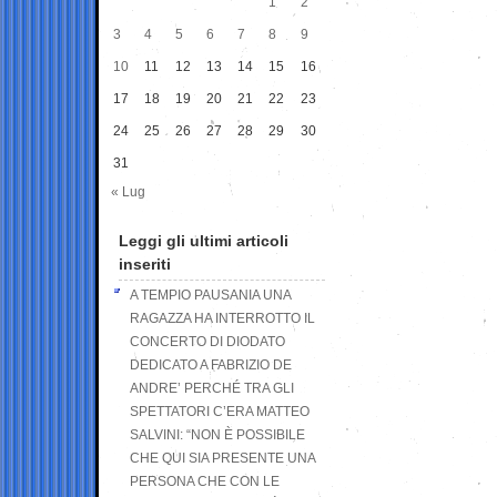
1
2
3
4
5
6
7
8
9
10
11
12
13
14
15
16
17
18
19
20
21
22
23
24
25
26
27
28
29
30
31
« Lug
Leggi gli ultimi articoli
inseriti
A TEMPIO PAUSANIA UNA
RAGAZZA HA INTERROTTO IL
CONCERTO DI DIODATO
DEDICATO A FABRIZIO DE
ANDRE’ PERCHÉ TRA GLI
SPETTATORI C’ERA MATTEO
SALVINI: “NON È POSSIBILE
CHE QUI SIA PRESENTE UNA
PERSONA CHE CON LE