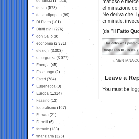
denuncia
(14.528)
mafioso e mercena
eliminazione dei
destra
(573)
Ne deriva che il
destradipopolo
(99)
criminale, invec
Di Pietro
(101)
Diritti civili
(276)
(da
“il Fatto Qu
don Gallo
(9)
economia
(2.331)
This entry was posted 
responses to this entr
elezioni
(3.303)
emergenza
(3.077)
«
MENTANA CO
Energia
(45)
Esselunga
(2)
Leave a Rep
Esteri
(784)
Eugenetica
(3)
You must be
log
Europa
(1.314)
Fassino
(13)
federalismo
(167)
Ferrara
(21)
Ferretti
(6)
ferrovie
(133)
finanziaria
(325)