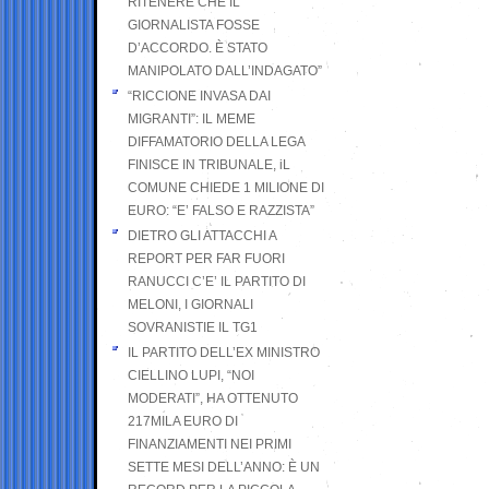
RITENERE CHE IL
GIORNALISTA FOSSE
D’ACCORDO. È STATO
MANIPOLATO DALL’INDAGATO”
“RICCIONE INVASA DAI
MIGRANTI”: IL MEME
DIFFAMATORIO DELLA LEGA
FINISCE IN TRIBUNALE, iL
COMUNE CHIEDE 1 MILIONE DI
EURO: “E’ FALSO E RAZZISTA”
DIETRO GLI ATTACCHI A
REPORT PER FAR FUORI
RANUCCI C’E’ IL PARTITO DI
MELONI, I GIORNALI
SOVRANISTIE IL TG1
IL PARTITO DELL’EX MINISTRO
CIELLINO LUPI, “NOI
MODERATI”, HA OTTENUTO
217MILA EURO DI
FINANZIAMENTI NEI PRIMI
SETTE MESI DELL’ANNO: È UN