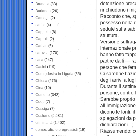
detenzione prece
Brunetta
(83)
rinchiudono i mi
Burlando
(26)
Racconto che, sp
Camogli
(2)
possesso nella 
canile
(4)
sedute sulla sab
Cappello
(8)
struttura.
Caprotti
(2)
Versione suffrag
Caritas
(6)
Internazionale pe
carovita
(170)
hanno fatto tappa
casa
(247)
partire da lì — 
persone che ferm
Casini
(119)
Ci sarebbe l’azio
Centrodestra in Liguria
(35)
degli arrivi a lug
Chiesa
(276)
Durante il setti
Cina
(10)
persone, contro 
Comune
(342)
Sarebbe proprio i
Coop
(7)
all’immigrazione 
Cossiga
(7)
dicono le fonti, 
Costume
(5.581)
spiegazioni da pa
criminalità
(1.402)
dichiarazioni.
democratici e progressisti
(19)
Riassumendo: coi