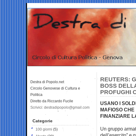
REUTERS: G
Destra di Popolo.net
BOSS DELLA
Circolo Genovese di Cultura e
PROFUGHI C
Politica
Diretto da Riccardo Fucile
USANO I SOLD
Scrivici: destradipopolo@gmail.com
MAFIOSO CHE 
FINANZIARE L
Categorie
Un gruppo armato
100 giorni
(5)
dell’esercito” e
g