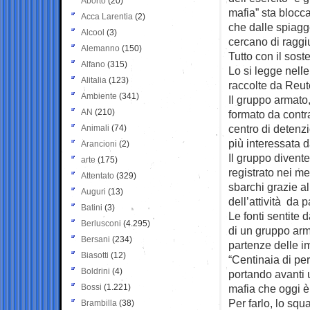
Aborto
(20)
mafia” sta blocc
Acca Larentia
(2)
che dalle spiagge
Alcool
(3)
cercano di raggiu
Alemanno
(150)
Tutto con il sost
Alfano
(315)
Lo si legge nelle
Alitalia
(123)
raccolte da Reut
Ambiente
(341)
Il gruppo armato
AN
(210)
formato da contr
centro di detenzi
Animali
(74)
più interessata d
Arancioni
(2)
Il gruppo divente
arte
(175)
registrato nei me
Attentato
(329)
sbarchi grazie al
Auguri
(13)
dell’attività da 
Batini
(3)
Le fonti sentite
Berlusconi
(4.295)
di un gruppo arma
Bersani
(234)
partenze delle im
Biasotti
(12)
“Centinaia di pe
Boldrini
(4)
portando avanti
Bossi
(1.221)
mafia che oggi è
Per farlo, lo sq
Brambilla
(38)