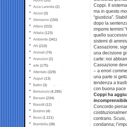
Aborto
(20)
Coppi. Il sistema
Acca Larentia
(2)
ma in questo mo
Alcool
(3)
“giustizia”. Stab
Alemanno
(150)
dopo la sentenz
Alfano
(315)
imporre termini “
Alitalia
(123)
quello successiv
Ambiente
(341)
sistemi di ammiss
AN
(210)
Cassazione, signi
una decisione gi
Animali
(74)
carte: noi abbiam
Arancioni
(2)
Cassazione devon
arte
(175)
– a errori comme
Attentato
(329)
una parte si gett
Auguri
(13)
tendenza a trasfo
Batini
(3)
con buona pace d
Berlusconi
(4.295)
Coppi ha aggiun
Bersani
(234)
incomprensibile
Biasotti
(12)
Concordo piename
Boldrini
(4)
costituzionalmen
Bossi
(1.221)
contrario. Scusi
condanna; l’impu
Brambilla
(38)