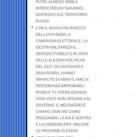
PUTIN: ALMENO 30MILA
NORDCOREANI SARANNO
DISPIEGATI SUL TERRITORIO
RUSSO
CON IL NUOVO PALINSESTO
DELLA RAI INIZIA LA
CAMPAGNA ELETTORALE. LA
DESTRA MILITARIZZA IL
SERVIZIO PUBBLICO IN VISTA
DELLE ELEZIONI POLITICHE
DEL 2027: DA VIA ASIAGO A
SAXA RUBRA, HANNO
INFARCITO DI AMANTI, AMICI E
PERSONAGGI IMPROBABILI
RADIO E TV, STERILIZZANDO
OGNI VOCE NON ORGANICA AL
GOVERNO. IL MESSAGGIO È
CHIARO: NON FACCIAMO
PRIGIONIERI. LA RAI È NOSTRA
E LA USEREMO PER VINCERE
LE PROSSIME ELEZIONI