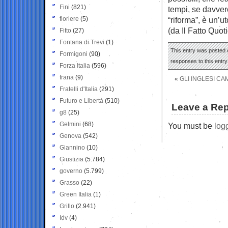
Fini
(821)
tempi, se davvero
fioriere
(5)
“riforma”, è un’ut
(da Il Fatto Quot
Fitto
(27)
Fontana di Trevi
(1)
This entry was posted o
Formigoni
(90)
responses to this entr
Forza Italia
(596)
frana
(9)
«
GLI INGLESI C
Fratelli d'Italia
(291)
Futuro e Libertà
(510)
Leave a Rep
g8
(25)
Gelmini
(68)
You must be
log
Genova
(542)
Giannino
(10)
Giustizia
(5.784)
governo
(5.799)
Grasso
(22)
Green Italia
(1)
Grillo
(2.941)
Idv
(4)