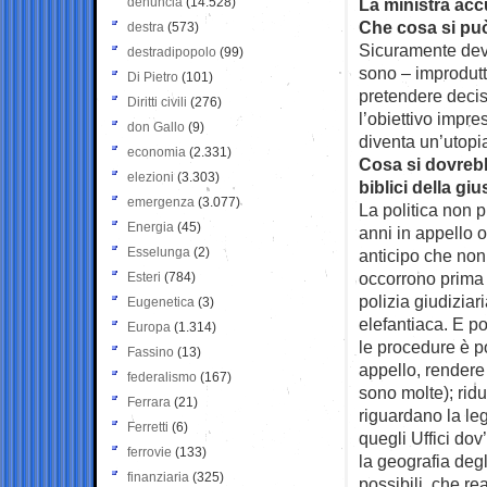
denuncia
(14.528)
La ministra accu
Che cosa si può 
destra
(573)
Sicuramente devo
destradipopolo
(99)
sono – improdutti
Di Pietro
(101)
pretendere decis
Diritti civili
(276)
l’obiettivo impr
don Gallo
(9)
diventa un’utopi
economia
(2.331)
Cosa si dovrebb
elezioni
(3.303)
biblici della giu
emergenza
(3.077)
La politica non p
Energia
(45)
anni in appello 
Esselunga
(2)
anticipo che non 
occorrono prima d
Esteri
(784)
polizia giudiziar
Eugenetica
(3)
elefantiaca. E po
Europa
(1.314)
le procedure è po
Fassino
(13)
appello, rendere
federalismo
(167)
sono molte); ridu
Ferrara
(21)
riguardano la legi
Ferretti
(6)
quegli Uffici do
ferrovie
(133)
la geografia degli
finanziaria
(325)
possibili, che re