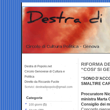
RIFORMA DE
Destra di Popolo.net
“COSI’ SI 
Circolo Genovese di Cultura e
Politica
“SONO D’ACCO
Diretto da Riccardo Fucile
SMALTIRE CAR
Scrivici: destradipopolo@gmail.com
Procuratore Nico
Categorie
ministra
Marta C
Consiglio dei m
100 giorni
(5)
Concordo piename