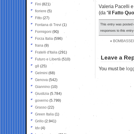
Fini
(821)
Valeria Pacelli 
fioriere
(5)
(da “
il Fatto Qu
Fitto
(27)
This entry was posted o
Fontana di Trevi
(1)
responses to this entr
Formigoni
(90)
Forza Italia
(596)
«
BOMBASSEI
frana
(9)
Fratelli d'Italia
(291)
Leave a Rep
Futuro e Libertà
(510)
g8
(25)
You must be
log
Gelmini
(68)
Genova
(542)
Giannino
(10)
Giustizia
(5.784)
governo
(5.799)
Grasso
(22)
Green Italia
(1)
Grillo
(2.941)
Idv
(4)