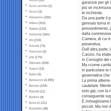
Aborto
(20)
garanzie per gli 
Acca Larentia
(2)
più se incensura
Alcool
(3)
le inchieste.
Alemanno
(150)
Da una parte il 
gennaio torna in 
Alfano
(315)
provvedimento, g
Alitalia
(123)
dalla commission
Ambiente
(341)
Camera, di cui è
AN
(210)
preventiva.
Animali
(74)
Dall’altra parte
Arancioni
(2)
Canzio, ha elabo
arte
(175)
in Consiglio dei m
Attentato
(329)
Ma ccome cambie
Auguri
(13)
in particolare l
Batini
(3)
governativa che 
La prima attiene 
Berlusconi
(4.295)
cautelare. Ment
Bersani
(234)
solo gip, con la 
Biasotti
(12)
conseguente sop
Boldrini
(4)
E immaginiamo le 
Bossi
(1.221)
piccoli. Ma non è
Brambilla
(38)