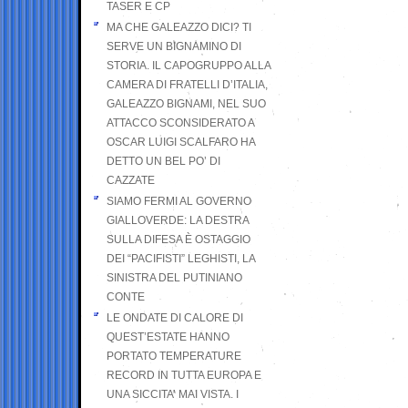
TASER E CP
MA CHE GALEAZZO DICI? TI
SERVE UN BIGNAMINO DI
STORIA. IL CAPOGRUPPO ALLA
CAMERA DI FRATELLI D’ITALIA,
GALEAZZO BIGNAMI, NEL SUO
ATTACCO SCONSIDERATO A
OSCAR LUIGI SCALFARO HA
DETTO UN BEL PO’ DI
CAZZATE
SIAMO FERMI AL GOVERNO
GIALLOVERDE: LA DESTRA
SULLA DIFESA È OSTAGGIO
DEI “PACIFISTI” LEGHISTI, LA
SINISTRA DEL PUTINIANO
CONTE
LE ONDATE DI CALORE DI
QUEST’ESTATE HANNO
PORTATO TEMPERATURE
RECORD IN TUTTA EUROPA E
UNA SICCITA’ MAI VISTA. I