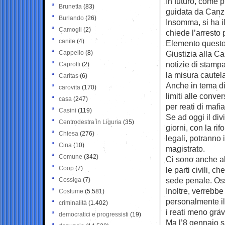
In futuro, come 
Brunetta
(83)
guidata da Canzio
Burlando
(26)
Insomma, si ha il
Camogli
(2)
chiede l’arresto p
canile
(4)
Elemento questo 
Cappello
(8)
Giustizia alla Ca
notizie di stamp
Caprotti
(2)
la misura cautela
Caritas
(6)
Anche in tema di
carovita
(170)
limiti alle conver
casa
(247)
per reati di mafi
Casini
(119)
Se ad oggi il div
Centrodestra in Liguria
(35)
giorni, con la ri
Chiesa
(276)
legali, potranno i
Cina
(10)
magistrato.
Comune
(342)
Ci sono anche al
Coop
(7)
le parti civili, c
sede penale. Ossi
Cossiga
(7)
Inoltre, verrebbe
Costume
(5.581)
personalmente il 
criminalità
(1.402)
i reati meno grav
democratici e progressisti
(19)
Ma l’8 gennaio 