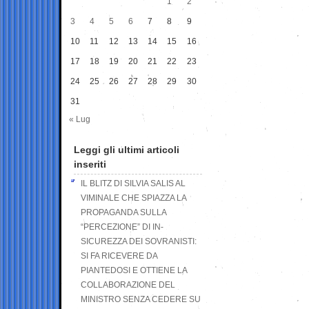
1
2
3
4
5
6
7
8
9
10
11
12
13
14
15
16
17
18
19
20
21
22
23
24
25
26
27
28
29
30
31
« Lug
Leggi gli ultimi articoli
inseriti
IL BLITZ DI SILVIA SALIS AL
VIMINALE CHE SPIAZZA LA
PROPAGANDA SULLA
“PERCEZIONE” DI IN-
SICUREZZA DEI SOVRANISTI:
SI FA RICEVERE DA
PIANTEDOSI E OTTIENE LA
COLLABORAZIONE DEL
MINISTRO SENZA CEDERE SU