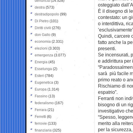
denuncia
(14.528)
osteggiato dall’
destra
(573)
È il disegno di l
destradipopolo
(99)
contestato: un gi
Di Pietro
(101)
o interdittiva, ri
Diritti civili
(276)
‘esclusivamente’ 
don Gallo
(9)
Quindi, carcere o 
economia
(2.331)
fatto anche la pe
presenti.
elezioni
(3.303)
Se incensurati, p
emergenza
(3.077)
e addirittura per 
Energia
(45)
“Paradossalment
Esselunga
(2)
sarà più facile 
Esteri
(784)
primo reato o an
Eugenetica
(3)
Rischiamo di non
Europa
(1.314)
espatrio”.
Fassino
(13)
Ferranti non indi
federalismo
(167)
bisogno di un ri
Ferrara
(21)
investigativo ch
“Spesso, leggend
Ferretti
(6)
merito alla reite
ferrovie
(133)
per la sicurezza,
finanziaria
(325)