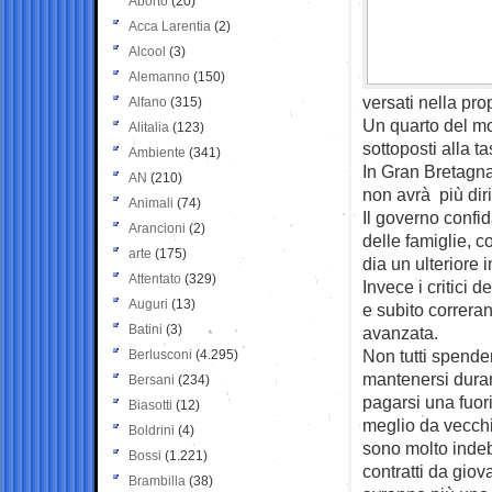
Aborto
(20)
Acca Larentia
(2)
Alcool
(3)
Alemanno
(150)
versati nella prop
Alfano
(315)
Un quarto del mo
Alitalia
(123)
sottoposti alla t
Ambiente
(341)
In Gran Bretagna c
AN
(210)
non avrà più dir
Animali
(74)
Il governo confi
Arancioni
(2)
delle famiglie, c
arte
(175)
dia un ulteriore
Attentato
(329)
Invece i critici 
Auguri
(13)
e subito correran
Batini
(3)
avanzata.
Non tutti spender
Berlusconi
(4.295)
mantenersi duran
Bersani
(234)
pagarsi una fuor
Biasotti
(12)
meglio da vecchi
Boldrini
(4)
sono molto indebi
Bossi
(1.221)
contratti da gi
Brambilla
(38)