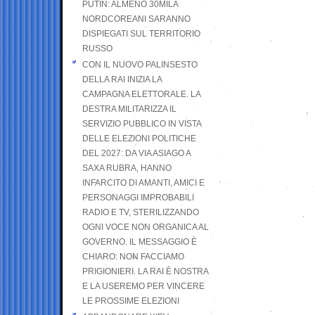
PUTIN: ALMENO 30MILA
NORDCOREANI SARANNO
DISPIEGATI SUL TERRITORIO
RUSSO
CON IL NUOVO PALINSESTO
DELLA RAI INIZIA LA
CAMPAGNA ELETTORALE. LA
DESTRA MILITARIZZA IL
SERVIZIO PUBBLICO IN VISTA
DELLE ELEZIONI POLITICHE
DEL 2027: DA VIA ASIAGO A
SAXA RUBRA, HANNO
INFARCITO DI AMANTI, AMICI E
PERSONAGGI IMPROBABILI
RADIO E TV, STERILIZZANDO
OGNI VOCE NON ORGANICA AL
GOVERNO. IL MESSAGGIO È
CHIARO: NON FACCIAMO
PRIGIONIERI. LA RAI È NOSTRA
E LA USEREMO PER VINCERE
LE PROSSIME ELEZIONI