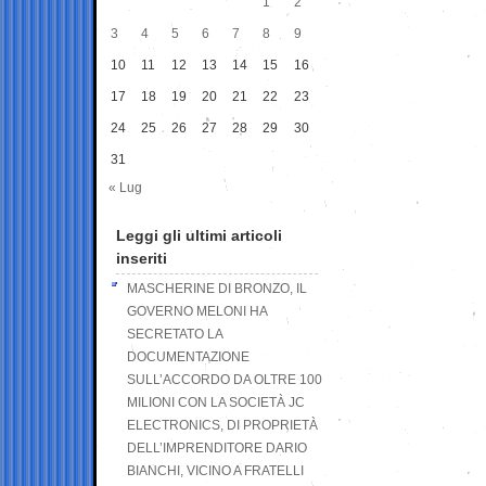
1
2
3
4
5
6
7
8
9
10
11
12
13
14
15
16
17
18
19
20
21
22
23
24
25
26
27
28
29
30
31
« Lug
Leggi gli ultimi articoli
inseriti
MASCHERINE DI BRONZO, IL
GOVERNO MELONI HA
SECRETATO LA
DOCUMENTAZIONE
SULL’ACCORDO DA OLTRE 100
MILIONI CON LA SOCIETÀ JC
ELECTRONICS, DI PROPRIETÀ
DELL’IMPRENDITORE DARIO
BIANCHI, VICINO A FRATELLI