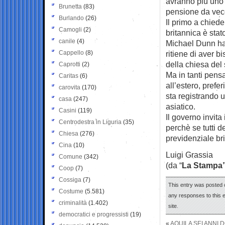
avranno più uno 
Brunetta
(83)
pensione da vec
Burlando
(26)
Il primo a chiede
Camogli
(2)
britannica è stat
canile
(4)
Michael Dunn ha 
Cappello
(8)
ritiene di aver b
della chiesa del
Caprotti
(2)
Ma in tanti pensa
Caritas
(6)
all’estero, pref
carovita
(170)
sta registrando 
casa
(247)
asiatico.
Casini
(119)
Il governo invita 
Centrodestra in Liguria
(35)
perchè se tutti d
Chiesa
(276)
previdenziale br
Cina
(10)
Luigi Grassia
Comune
(342)
(da “
La Stampa
Coop
(7)
Cossiga
(7)
This entry was posted o
Costume
(5.581)
any responses to this 
criminalità
(1.402)
site.
democratici e progressisti
(19)
«
AQUILA SEI ANNI 