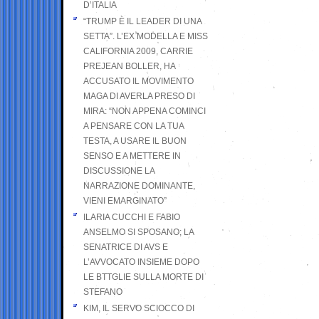
D’ITALIA
“TRUMP È IL LEADER DI UNA
SETTA”. L’EX MODELLA E MISS
CALIFORNIA 2009, CARRIE
PREJEAN BOLLER, HA
ACCUSATO IL MOVIMENTO
MAGA DI AVERLA PRESO DI
MIRA: “NON APPENA COMINCI
A PENSARE CON LA TUA
TESTA, A USARE IL BUON
SENSO E A METTERE IN
DISCUSSIONE LA
NARRAZIONE DOMINANTE,
VIENI EMARGINATO”
ILARIA CUCCHI E FABIO
ANSELMO SI SPOSANO; LA
SENATRICE DI AVS E
L’AVVOCATO INSIEME DOPO
LE BTTGLIE SULLA MORTE DI
STEFANO
KIM, IL SERVO SCIOCCO DI