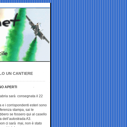
LO UN CANTIERE
NO APERTI
abria sarà consegnata il 22
a e i corrispondenti esteri sono
nferenza stampa, sai le
bbero se fossero qui al casello
 dell’autostrada A3.
non ci sarà mai, non è stato