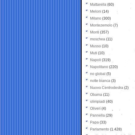
Mattarella
(60)
Meloni
(14)
Milano
(300)
Montezemolo
(7)
Monti
(357)
moschea
(11)
Musso
(10)
Muti
(10)
Napoli
(319)
Napolitano
(220)
no global
(5)
notte bianca
(3)
Nuovo Centrodestra
(2)
Obama
(11)
olimpiadi
(40)
Oliveri
(4)
Pannella
(29)
Papa
(33)
Parlamento
(1.428)