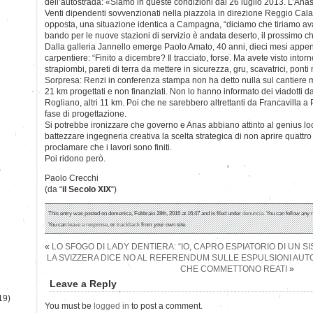
dell’autostrada: «Siamo in queste condizioni dal 26 luglio 2013. L’An
Venti dipendenti sovvenzionati nella piazzola in direzione Reggio Calabr
opposta, una situazione identica a Campagna, “diciamo che tiriamo ava
bando per le nuove stazioni di servizio è andata deserto, il prossimo ch
Dalla galleria Jannello emerge Paolo Amato, 40 anni, dieci mesi appena t
carpentiere: “Finito a dicembre? Il tracciato, forse. Ma avete visto intorn
strapiombi, pareti di terra da mettere in sicurezza, gru, scavatrici, ponti 
Sorpresa: Renzi in conferenza stampa non ha detto nulla sul cantiere m
21 km progettati e non finanziati. Non lo hanno informato dei viadotti d
Rogliano, altri 11 km. Poi che ne sarebbero altrettanti da Francavilla a P
fase di progettazione.
Si potrebbe ironizzare che governo e Anas abbiano attinto al genius loc
battezzare ingegneria creativa la scelta strategica di non aprire quattro
proclamare che i lavori sono finiti.
Poi ridono però.
)
Paolo Crecchi
(da “
il Secolo XIX
“)
This entry was posted on domenica, Febbraio 28th, 2016 at 16:47 and is filed under
denuncia
. You can follow any 
You can
leave a response
, or
trackback
from your own site.
«
LO SFOGO DI LADY DENTIERA: “IO, CAPRO ESPIATORIO DI UN S
LA SVIZZERA DICE NO AL REFERENDUM SULLE ESPULSIONI AUT
CHE COMMETTONO REATI
»
Leave a Reply
19)
You must be
logged in
to post a comment.