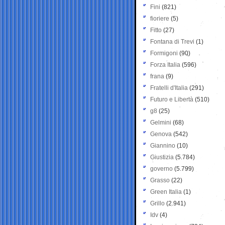
Fini
(821)
fioriere
(5)
Fitto
(27)
Fontana di Trevi
(1)
Formigoni
(90)
Forza Italia
(596)
frana
(9)
Fratelli d'Italia
(291)
Futuro e Libertà
(510)
g8
(25)
Gelmini
(68)
Genova
(542)
Giannino
(10)
Giustizia
(5.784)
governo
(5.799)
Grasso
(22)
Green Italia
(1)
Grillo
(2.941)
Idv
(4)