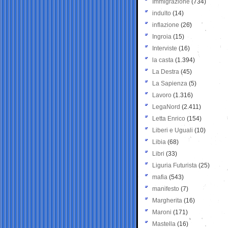
Immigrazione
(734)
indulto
(14)
inflazione
(26)
Ingroia
(15)
Interviste
(16)
la casta
(1.394)
La Destra
(45)
La Sapienza
(5)
Lavoro
(1.316)
LegaNord
(2.411)
Letta Enrico
(154)
Liberi e Uguali
(10)
Libia
(68)
Libri
(33)
Liguria Futurista
(25)
mafia
(543)
manifesto
(7)
Margherita
(16)
Maroni
(171)
Mastella
(16)