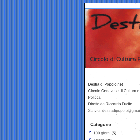
Destra di Popolo.net
Circolo Genovese di Cultura e
Politica
Diretto da Riccardo Fucile
Scrivici: destradipopolo@gma
Categorie
100 giorni
(5)