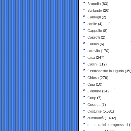
Brunetta
(83)
Burlando
(26)
Camogli
(2)
canile
(4)
Cappello
(8)
Caprotti
(2)
Caritas
(6)
carovita
(170)
casa
(247)
Casini
(119)
Centrodestra in Liguria
(35
Chiesa
(276)
Cina
(10)
Comune
(342)
Coop
(7)
Cossiga
(7)
Costume
(5.581)
criminalità
(1.402)
democratici e progressisti
(