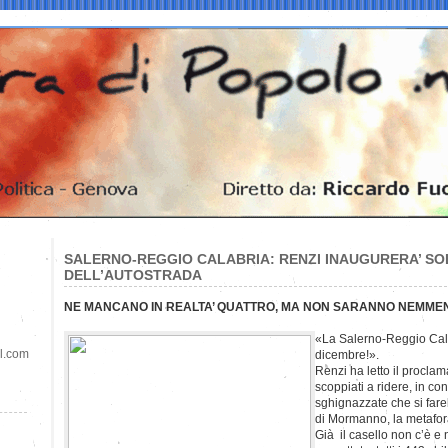
SALERNO-REGGIO CALABRIA: RENZI INAUGURERA’ SO
DELL’AUTOSTRADA
NE MANCANO IN REALTA’ QUATTRO, MA NON SARANNO NEMME
«La Salerno-Reggio Cal
il.com
dicembre!».
Renzi ha letto il proclam
scoppiati a ridere, in co
sghignazzate che si fare
di Mormanno, la metafora
Già il casello non c’è e 