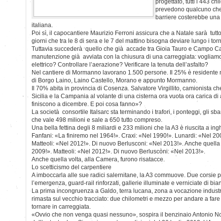
progettato, tutti i 443 c
prevedono qualcuno che p
barriere costerebbe una fo
italiana.
Poi sì, il capocantiere Maurizio Ferroni assicura che a Natale sarà tutto
giorni che tra le 8 di sera e le 7 del mattino bisogna deviare lungo i tor
Tuttavia succederà quello che già accade tra Gioia Tauro e Campo Cala
manutenzione già avviata con la chiusura di una carreggiata: vogliamo
elettrico? Controllare l’aerazione? Verificare la tenuta dell’asfalto?
Nel cantiere di Mormanno lavorano 1.500 persone. Il 25% è residente n
di Borgo Laino, Laino Castello, Morano e appunto Mormanno.
Il 70% abita in provincia di Cosenza. Salvatore Virgillito, camionista che 
Sicilia e la Campania al volante di una cisterna ora vuota ora carica di 
finiscono a dicembre. E poi cosa fanno»?
La società consortile Italsarc sta terminando i trafori, i ponteggi, gli sb
che vale 498 milioni e sale a 650 tutto compreso.
Una bella fettina degli 8 miliardi e 233 milioni che la A3 è riuscita a ingh
Fanfani: «La finiremo nel 1964!». Craxi: «Nel 1990!». Lunardi: «Nel 20
Matteoli: «Nel 2012!». Di nuovo Berlusconi: «Nel 2013!». Anche quella 
2009!». Matteoli: «Nel 2012!». Di nuovo Berlusconi: «Nel 2013!».
Anche quella volta, alla Camera, furono risatacce.
Lo scetticismo del carpentiere
A imboccarla alle sue radici salernitane, la A3 commuove. Due corsie p
l’emergenza, guard-rail rinforzati, gallerie illuminate e verniciate di bia
La prima incongruenza a Galdo, terra lucana, zona a vocazione industri
rimasta sul vecchio tracciato: due chilometri e mezzo per andare a fare r
tornare in carreggiata.
«Ovvio che non venga quasi nessuno», sospira il benzinaio Antonio No