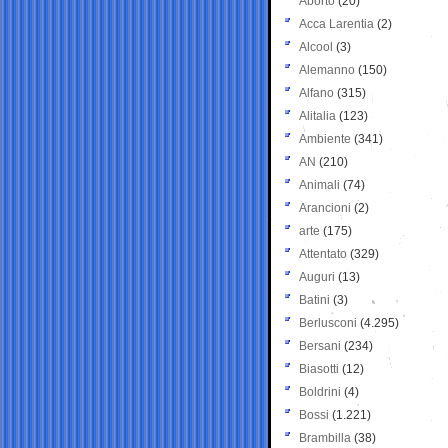
Aborto
(20)
Acca Larentia
(2)
Alcool
(3)
Alemanno
(150)
Alfano
(315)
Alitalia
(123)
Ambiente
(341)
AN
(210)
Animali
(74)
Arancioni
(2)
arte
(175)
Attentato
(329)
Auguri
(13)
Batini
(3)
Berlusconi
(4.295)
Bersani
(234)
Biasotti
(12)
Boldrini
(4)
Bossi
(1.221)
Brambilla
(38)