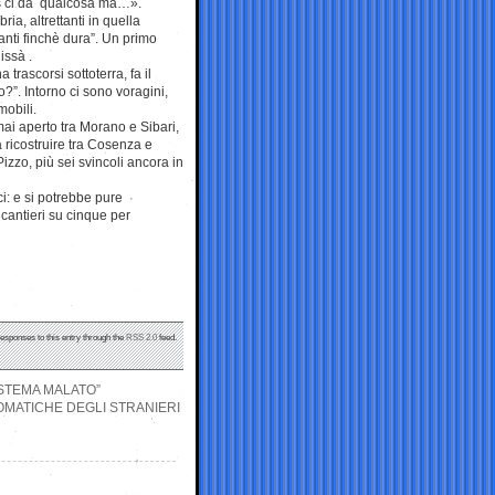
as ci dà qualcosa ma…».
ia, altrettanti in quella
nti finchè dura”. Un primo
issà .
rascorsi sottoterra, fa il
o?”. Intorno ci sono voragini,
mobili.
ai aperto tra Morano e Sibari,
a ricostruire tra Cosenza e
izzo, più sei svincoli ancora in
i: e si potrebbe pure
 cantieri su cinque per
responses to this entry through the
RSS 2.0
feed.
ISTEMA MALATO”
OMATICHE DEGLI STRANIERI