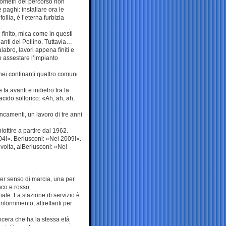
hilometri del percorso non
aghi: installare ora le
llia, è l’eterna furbizia
 finito, mica come in questi
nanti del Pollino. Tuttavia…
bro, lavori appena finiti e
 assestare l’impianto
ei confinanti quattro comuni
fa avanti e indietro fra la
acido solforico: «Ah, ah, ah,
ancamenti, un lavoro di tre anni
iottire a partire dal 1962.
04!». Berlusconi: «Nel 2009!».
volta, alBerlusconi: «Nel
er senso di marcia, una per
nco e rosso.
ale. La stazione di servizio è
ifornimento, altrettanti per
cera che ha la stessa età