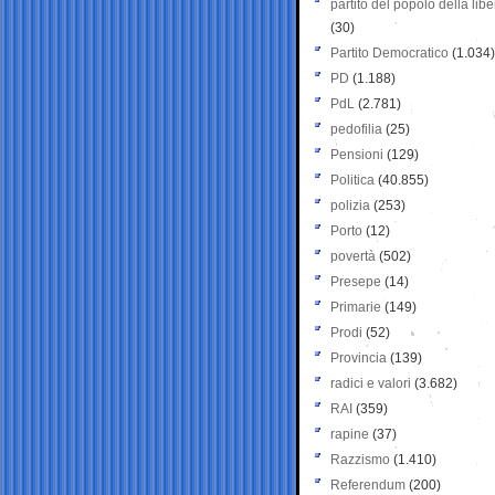
partito del popolo della libe
(30)
Partito Democratico
(1.034)
PD
(1.188)
PdL
(2.781)
pedofilia
(25)
Pensioni
(129)
Politica
(40.855)
polizia
(253)
Porto
(12)
povertà
(502)
Presepe
(14)
Primarie
(149)
Prodi
(52)
Provincia
(139)
radici e valori
(3.682)
RAI
(359)
rapine
(37)
Razzismo
(1.410)
Referendum
(200)