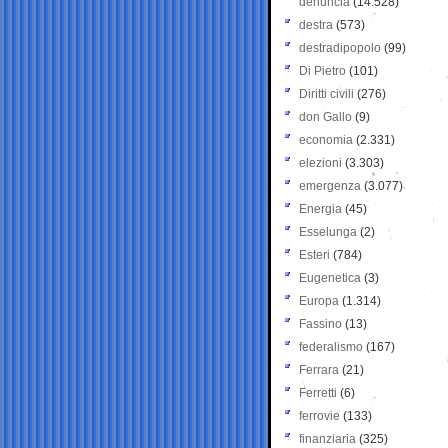
denuncia
(14.528)
destra
(573)
destradipopolo
(99)
Di Pietro
(101)
Diritti civili
(276)
don Gallo
(9)
economia
(2.331)
elezioni
(3.303)
emergenza
(3.077)
Energia
(45)
Esselunga
(2)
Esteri
(784)
Eugenetica
(3)
Europa
(1.314)
Fassino
(13)
federalismo
(167)
Ferrara
(21)
Ferretti
(6)
ferrovie
(133)
finanziaria
(325)