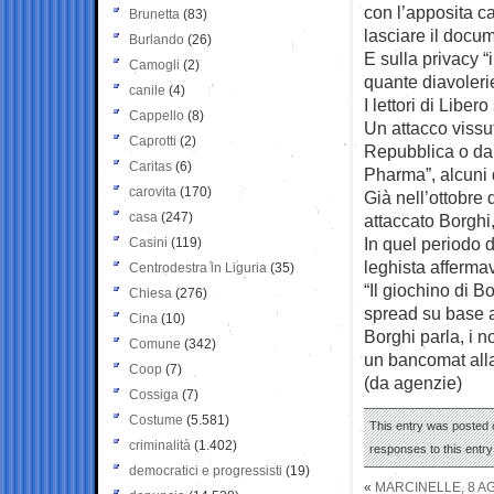
con l’apposita c
Brunetta
(83)
lasciare il docum
Burlando
(26)
E sulla privacy 
Camogli
(2)
quante diavolerie
canile
(4)
I lettori di Liber
Cappello
(8)
Un attacco vissut
Caprotti
(2)
Repubblica o dal
Caritas
(6)
Pharma”, alcuni 
carovita
(170)
Già nell’ottobre 
casa
(247)
attaccato Borghi,
In quel periodo d
Casini
(119)
leghista afferma
Centrodestra in Liguria
(35)
“Il giochino di B
Chiesa
(276)
spread su base a
Cina
(10)
Borghi parla, i 
Comune
(342)
un bancomat alla r
Coop
(7)
(da agenzie)
Cossiga
(7)
Costume
(5.581)
This entry was posted 
criminalità
(1.402)
responses to this entr
democratici e progressisti
(19)
«
MARCINELLE, 8 A