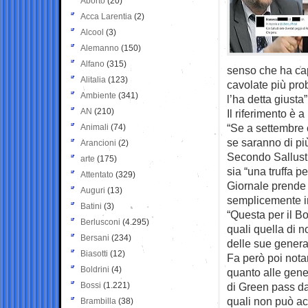
Aborto
(20)
Acca Larentia
(2)
Alcool
(3)
Alemanno
(150)
Alfano
(315)
senso che ha cap
Alitalia
(123)
cavolate più prob
Ambiente
(341)
l’ha detta giusta”
AN
(210)
Il riferimento è 
“Se a settembre 
Animali
(74)
se saranno di pi
Arancioni
(2)
Secondo Sallusti,
arte
(175)
sia “una truffa p
Attentato
(329)
Giornale prende a
Auguri
(13)
semplicemente in
Batini
(3)
“Questa per il Bo
Berlusconi
(4.295)
quali quella di 
Bersani
(234)
delle sue general
Biasotti
(12)
Fa però poi nota
Boldrini
(4)
quanto alle gener
Bossi
(1.221)
di Green pass da
quali non può ac
Brambilla
(38)