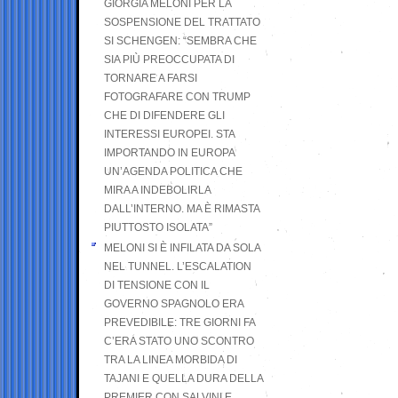
GIORGIA MELONI PER LA
SOSPENSIONE DEL TRATTATO
SI SCHENGEN: “SEMBRA CHE
SIA PIÙ PREOCCUPATA DI
TORNARE A FARSI
FOTOGRAFARE CON TRUMP
CHE DI DIFENDERE GLI
INTERESSI EUROPEI. STA
IMPORTANDO IN EUROPA
UN’AGENDA POLITICA CHE
MIRA A INDEBOLIRLA
DALL’INTERNO. MA È RIMASTA
PIUTTOSTO ISOLATA”
MELONI SI È INFILATA DA SOLA
NEL TUNNEL. L’ESCALATION
DI TENSIONE CON IL
GOVERNO SPAGNOLO ERA
PREVEDIBILE: TRE GIORNI FA
C’ERA STATO UNO SCONTRO
TRA LA LINEA MORBIDA DI
TAJANI E QUELLA DURA DELLA
PREMIER CON SALVINI E