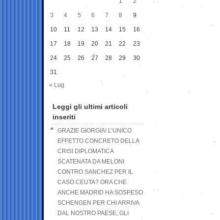
1
2
3
4
5
6
7
8
9
10
11
12
13
14
15
16
17
18
19
20
21
22
23
24
25
26
27
28
29
30
31
« Lug
Leggi gli ultimi articoli
inseriti
GRAZIE GIORGIA! L’UNICO
EFFETTO CONCRETO DELLA
CRISI DIPLOMATICA
SCATENATA DA MELONI
CONTRO SANCHEZ PER IL
CASO CEUTA? ORA CHE
ANCHE MADRID HA SOSPESO
SCHENGEN PER CHI ARRIVA
DAL NOSTRO PAESE, GLI