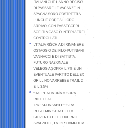
ITALIANI CHE HANNO DECISO
DI PASSARE LE VACANZE IN
SPAGNA SONO COSTRETTI A
LUNGHE CODE AL LORO
ARRIVO, CON PASSEGGERI
SCELTI A CASO O INTERI AEREI
CONTROLLATI
L’ITALIA RISCHIA DI RIMANERE
OSTAGGIO DEI FILO-PUTINIANI
VANNACCI E DI BATTISTA.
FUTURO NAZIONALE
VELEGGIA SOPRA IL 7% E UN
EVENTUALE PARTITO DELL’EX
GRILLINO VARREBBE TRA IL 2
E IL 3.5%
“DALL’ITALIA UNA MISURA
RIDICOLA E
IRRESPONSABILE”: SIRA
REGO, MINISTRA DELLA
GIOVENTÙ DEL GOVERNO
SPAGNOLO, FA LO SHAMPOO A