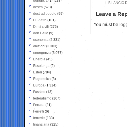
denuncia
(14.528)
IL BILANCIO
destra
(573)
Leave a Rep
destradipopolo
(99)
Di Pietro
(101)
You must be
log
Diritti civili
(276)
don Gallo
(9)
economia
(2.331)
elezioni
(3.303)
emergenza
(3.077)
Energia
(45)
Esselunga
(2)
Esteri
(784)
Eugenetica
(3)
Europa
(1.314)
Fassino
(13)
federalismo
(167)
Ferrara
(21)
Ferretti
(6)
ferrovie
(133)
finanziaria
(325)