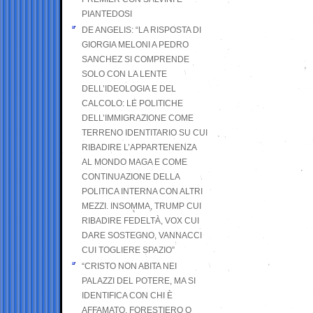
PIANTEDOSI
DE ANGELIS: “LA RISPOSTA DI
GIORGIA MELONI A PEDRO
SANCHEZ SI COMPRENDE
SOLO CON LA LENTE
DELL’IDEOLOGIA E DEL
CALCOLO: LE POLITICHE
DELL’IMMIGRAZIONE COME
TERRENO IDENTITARIO SU CUI
RIBADIRE L’APPARTENENZA
AL MONDO MAGA E COME
CONTINUAZIONE DELLA
POLITICA INTERNA CON ALTRI
MEZZI. INSOMMA, TRUMP CUI
RIBADIRE FEDELTÀ, VOX CUI
DARE SOSTEGNO, VANNACCI
CUI TOGLIERE SPAZIO”
“CRISTO NON ABITA NEI
PALAZZI DEL POTERE, MA SI
IDENTIFICA CON CHI È
AFFAMATO, FORESTIERO O