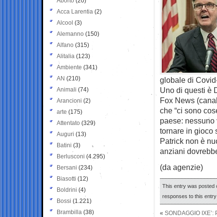
Aborto
(20)
Acca Larentia
(2)
Alcool
(3)
Alemanno
(150)
Alfano
(315)
Alitalia
(123)
Ambiente
(341)
AN
(210)
globale di Covid
Uno di questi è 
Animali
(74)
Fox News (canale
Arancioni
(2)
che “ci sono cos
arte
(175)
paese: nessuno 
Attentato
(329)
tornare in gioco 
Auguri
(13)
Patrick non è nu
Batini
(3)
anziani dovrebber
Berlusconi
(4.295)
(da agenzie)
Bersani
(234)
Biasotti
(12)
This entry was posted o
Boldrini
(4)
responses to this entr
Bossi
(1.221)
Brambilla
(38)
«
SONDAGGIO IXE’: 