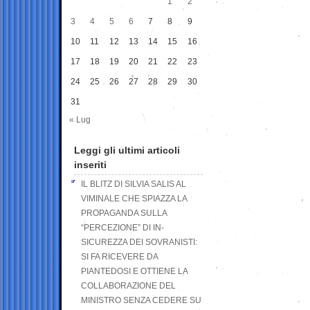
1
2
3
4
5
6
7
8
9
10
11
12
13
14
15
16
17
18
19
20
21
22
23
24
25
26
27
28
29
30
31
« Lug
Leggi gli ultimi articoli
inseriti
IL BLITZ DI SILVIA SALIS AL
VIMINALE CHE SPIAZZA LA
PROPAGANDA SULLA
“PERCEZIONE” DI IN-
SICUREZZA DEI SOVRANISTI:
SI FA RICEVERE DA
PIANTEDOSI E OTTIENE LA
COLLABORAZIONE DEL
MINISTRO SENZA CEDERE SU