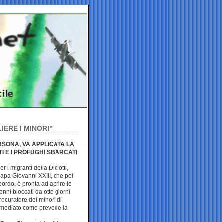
IERE I MINORI”
ERSONA, VA APPLICATA LA
I E I PROFUGHI SBARCATI
i migranti della Diciotti,
apa Giovanni XXIII, che poi
 bordo, è pronta ad aprire le
nni bloccati da otto giorni
procuratore dei minori di
immediato come prevede la