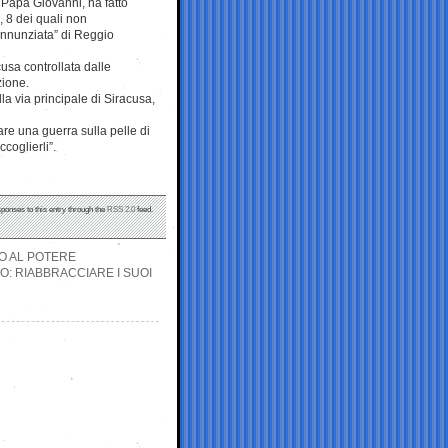
Papa Giovanni, ha fatto
, 8 dei quali non
Annunziata” di Reggio
usa controllata dalle
zione.
lla via principale di Siracusa,
are una guerra sulla pelle di
ccoglierli”.
sponses to this entry through the
RSS 2.0
feed.
O AL POTERE
O: RIABBRACCIARE I SUOI