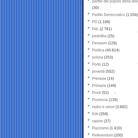
partito del popolo della libe
(30)
Partito Democratico
(1.034)
PD
(1.188)
PdL
(2.781)
pedofilia
(25)
Pensioni
(129)
Politica
(40.814)
polizia
(253)
Porto
(12)
povertà
(502)
Presepe
(14)
Primarie
(149)
Prodi
(52)
Provincia
(139)
radici e valori
(3.682)
RAI
(359)
rapine
(37)
Razzismo
(1.410)
Referendum
(200)