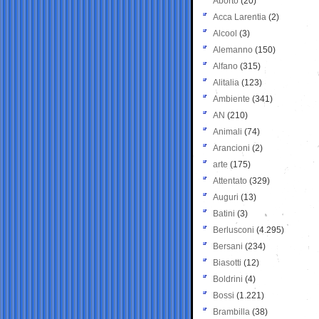
Aborto
(20)
Acca Larentia
(2)
Alcool
(3)
Alemanno
(150)
Alfano
(315)
Alitalia
(123)
Ambiente
(341)
AN
(210)
Animali
(74)
Arancioni
(2)
arte
(175)
Attentato
(329)
Auguri
(13)
Batini
(3)
Berlusconi
(4.295)
Bersani
(234)
Biasotti
(12)
Boldrini
(4)
Bossi
(1.221)
Brambilla
(38)