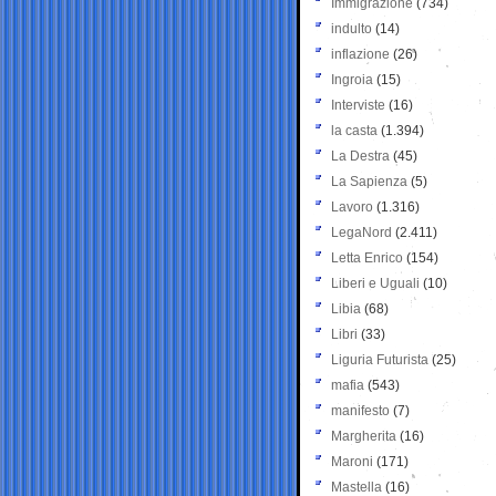
Immigrazione
(734)
indulto
(14)
inflazione
(26)
Ingroia
(15)
Interviste
(16)
la casta
(1.394)
La Destra
(45)
La Sapienza
(5)
Lavoro
(1.316)
LegaNord
(2.411)
Letta Enrico
(154)
Liberi e Uguali
(10)
Libia
(68)
Libri
(33)
Liguria Futurista
(25)
mafia
(543)
manifesto
(7)
Margherita
(16)
Maroni
(171)
Mastella
(16)