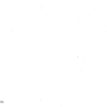
)
19)