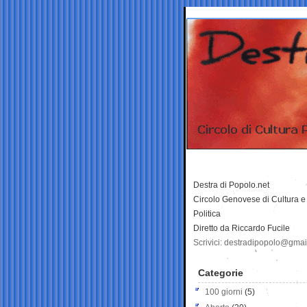
Destra di Popolo.net
Circolo Genovese di Cultura e
Politica
Diretto da Riccardo Fucile
Scrivici: destradipopolo@gma
Categorie
100 giorni
(5)