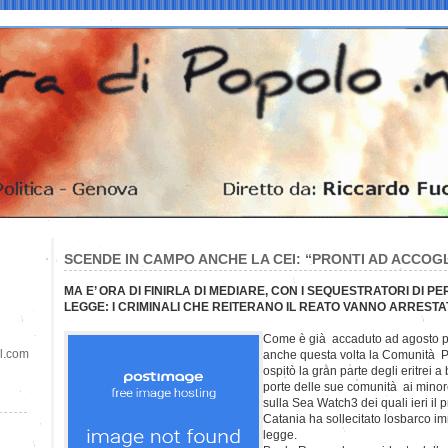
SCENDE IN CAMPO ANCHE LA CEI: “PRONTI AD ACCOGL
MA E’ ORA DI FINIRLA DI MEDIARE, CON I SEQUESTRATORI DI P
LEGGE: I CRIMINALI CHE REITERANO IL REATO VANNO ARRESTAT
Come è già accaduto ad agosto per 
il.com
anche questa volta la Comunità P
ospitò la gran parte degli eritrei a
porte delle sue comunità ai minore
sulla Sea Watch3 dei quali ieri il 
Catania ha sollecitato losbarco 
legge.