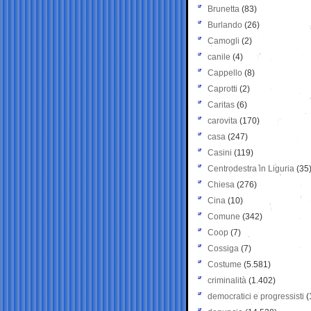
Brunetta
(83)
Burlando
(26)
Camogli
(2)
canile
(4)
Cappello
(8)
Caprotti
(2)
Caritas
(6)
carovita
(170)
casa
(247)
Casini
(119)
Centrodestra in Liguria
(35
Chiesa
(276)
Cina
(10)
Comune
(342)
Coop
(7)
Cossiga
(7)
Costume
(5.581)
criminalità
(1.402)
democratici e progressisti
(