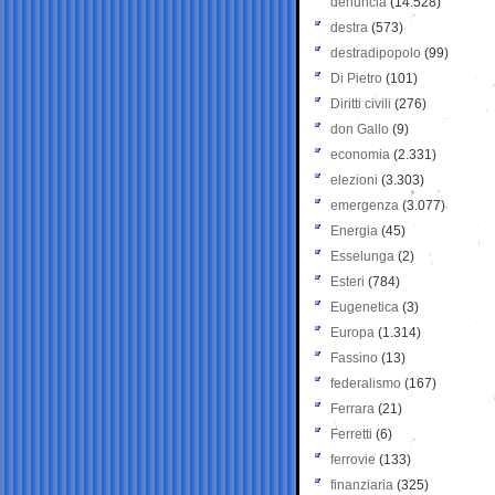
denuncia
(14.528)
destra
(573)
destradipopolo
(99)
Di Pietro
(101)
Diritti civili
(276)
don Gallo
(9)
economia
(2.331)
elezioni
(3.303)
emergenza
(3.077)
Energia
(45)
Esselunga
(2)
Esteri
(784)
Eugenetica
(3)
Europa
(1.314)
Fassino
(13)
federalismo
(167)
Ferrara
(21)
Ferretti
(6)
ferrovie
(133)
finanziaria
(325)