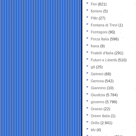
Fini
(821)
fioriere
(5)
Fitto
(27)
Fontana di Trevi
(1)
Formigoni
(90)
Forza Italia
(596)
frana
(9)
Fratelli d'Italia
(291)
Futuro e Libertà
(510)
g8
(25)
Gelmini
(68)
Genova
(542)
Giannino
(10)
Giustizia
(5.784)
governo
(5.799)
Grasso
(22)
Green Italia
(1)
Grillo
(2.941)
Idv
(4)