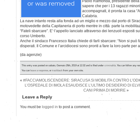
Paolo Ramonda, presidente della 
sapere che per i 13 ragazzi minori
accompagnati, è pronta la casa “
Calabria.
La nave intanto resta alla fonda ad un miglio e mezzo dal porto di Sirac
motovedette della Capitaneria di porto mentre in città parte la mobilita
“Fateli sbarcare”. E’ l’appello lanciato attraverso dei lenzuoli esposti su
corso Umberto.
Anche il sindaco Francesco Italia chiede di farli sbarcare: “Non si può f
disperati. Il Comune e l’arcidiocesi sono pronti a fare la loro parte per a
(da agenzie)
This entry was posted on sabato, Gennaio 26th, 2019 at 12:32 and is filed under
criminalità
. You can follow any re
You can
leave a response
, or
trackback
from your own site.
«
#FACCIAMOLISCENDERE: SIRACUSA SI MOBILITA CONTRO L’ODI
L’OSPEDALE DI IMOLA ESAUDISCE L’ULTIMO DESIDERIO DI ELVI
CANI PRIMA DI MORIRE
»
Leave a Reply
You must be
logged in
to post a comment.