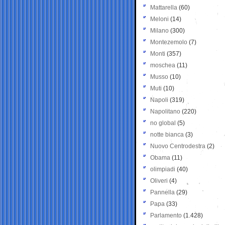
Mattarella
(60)
Meloni
(14)
Milano
(300)
Montezemolo
(7)
Monti
(357)
moschea
(11)
Musso
(10)
Muti
(10)
Napoli
(319)
Napolitano
(220)
no global
(5)
notte bianca
(3)
Nuovo Centrodestra
(2)
Obama
(11)
olimpiadi
(40)
Oliveri
(4)
Pannella
(29)
Papa
(33)
Parlamento
(1.428)