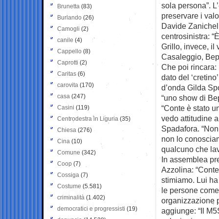
sola persona”. L
Brunetta
(83)
preservare i valo
Burlando
(26)
Davide Zanichelli
Camogli
(2)
centrosinistra: “
canile
(4)
Grillo, invece, i
Cappello
(8)
Casaleggio, Beppe
Caprotti
(2)
Che poi rincara:
Caritas
(6)
dato del ‘cretino
carovita
(170)
d’onda Gilda Spor
casa
(247)
“uno show di Be
“Conte è stato un
Casini
(119)
vedo attitudine a
Centrodestra in Liguria
(35)
Spadafora. “Non 
Chiesa
(276)
non lo conosciamo
Cina
(10)
qualcuno che lav
Comune
(342)
In assemblea pre
Coop
(7)
Azzolina: “Conte
Cossiga
(7)
stimiamo. Lui ha
Costume
(5.581)
le persone come
criminalità
(1.402)
organizzazione p
democratici e progressisti
(19)
aggiunge: “Il M5