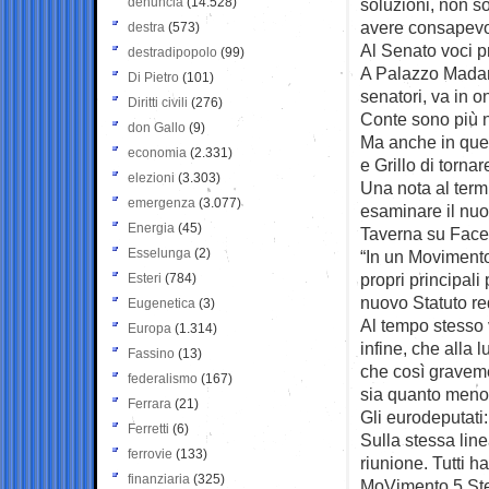
denuncia
(14.528)
soluzioni, non s
avere consapevo
destra
(573)
Al Senato voci 
destradipopolo
(99)
A Palazzo Madam
Di Pietro
(101)
senatori, va in o
Diritti civili
(276)
Conte sono più 
don Gallo
(9)
Ma anche in que
economia
(2.331)
e Grillo di torna
elezioni
(3.303)
Una nota al termi
emergenza
(3.077)
esaminare il nuo
Energia
(45)
Taverna su Face
Esselunga
(2)
“In un Movimento
propri principali
Esteri
(784)
nuovo Statuto re
Eugenetica
(3)
Al tempo stesso 
Europa
(1.314)
infine, che alla
Fassino
(13)
che così gravem
federalismo
(167)
sia quanto meno i
Ferrara
(21)
Gli eurodeputati
Ferretti
(6)
Sulla stessa lin
ferrovie
(133)
riunione. Tutti h
finanziaria
(325)
MoVimento 5 Stell