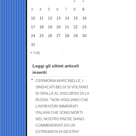
1
2
3
4
5
6
7
8
9
10
11
12
13
14
15
16
17
18
19
20
21
22
23
24
25
26
27
28
29
30
31
« Lug
Leggi gli ultimi articoli
inseriti
CERIMONIA MARCINELLE, I
SINDACATI BELGI SI VOLTANO
DI SPALLE AL DISCORSO DI LA
RUSSA: “NON VOGLIAMO CHE
LAVORATORI IMMIGRATI
ITALIANI CHE SONO MORTI
NEL NOSTRO PAESE SIANO
COMMEMORATI DA UN
ESTREMISTA DI DESTRA”