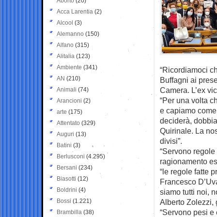
Aborto
(20)
Acca Larentia
(2)
Alcool
(3)
Alemanno
(150)
Alfano
(315)
Alitalia
(123)
Ambiente
(341)
“Ricordiamoci ch
AN
(210)
Buffagni ai prese
Camera. L’ex vic
Animali
(74)
“Per una volta 
Arancioni
(2)
e capiamo come 
arte
(175)
deciderà, dobbiam
Attentato
(329)
Quirinale. La no
Auguri
(13)
divisi”.
Batini
(3)
“Servono regole c
Berlusconi
(4.295)
ragionamento esp
Bersani
(234)
“le regole fatte
Biasotti
(12)
Francesco D’Uva 
Boldrini
(4)
siamo tutti noi,
Bossi
(1.221)
Alberto Zolezzi, 
“Servono pesi e 
Brambilla
(38)