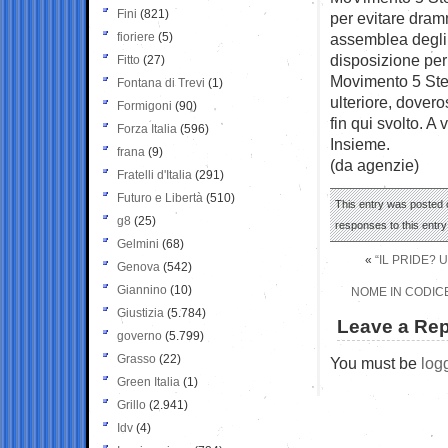
Fini
(821)
per evitare dram
fioriere
(5)
assemblea degli 
disposizione per
Fitto
(27)
Movimento 5 Stell
Fontana di Trevi
(1)
ulteriore, dovero
Formigoni
(90)
fin qui svolto. A
Forza Italia
(596)
Insieme.
frana
(9)
(da agenzie)
Fratelli d'Italia
(291)
Futuro e Libertà
(510)
This entry was posted o
g8
(25)
responses to this entr
Gelmini
(68)
«
“IL PRIDE? 
Genova
(542)
Giannino
(10)
NOME IN CODICE
Giustizia
(5.784)
Leave a Rep
governo
(5.799)
Grasso
(22)
You must be
log
Green Italia
(1)
Grillo
(2.941)
Idv
(4)