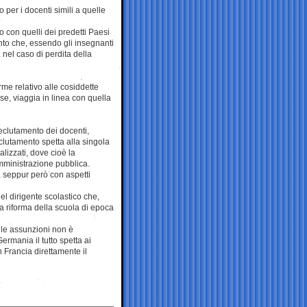
o per i docenti simili a quelle
 con quelli dei predetti Paesi
nto che, essendo gli insegnanti
 nel caso di perdita della
rme relativo alle cosiddette
sse, viaggia in linea con quella
 reclutamento dei docenti,
eclutamento spetta alla singola
lizzati, dove cioè la
mministrazione pubblica.
o, seppur però con aspetti
el dirigente scolastico che,
a riforma della scuola di epoca
lle assunzioni non è
rmania il tutto spetta ai
 Francia direttamente il