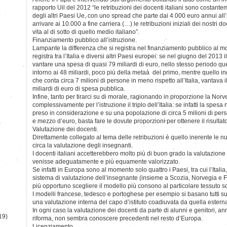
rapporto Uil del 2012 “le retribuzioni dei docenti italiani sono costante
degli altri Paesi Ue, con uno spread che parte dai 4.000 euro annui all’i
arrivare ai 10.000 a fine carriera (…) le retribuzioni iniziali dei nostri 
vita al di sotto di quello medio italiano”.
Finanziamento pubblico all’istruzione.
Lampante la differenza che si registra nel finanziamento pubblico al mo
registra tra l’Italia e diversi altri Paesi europei: se nel giugno del 2013 
vantare una spesa di quasi 79 miliardi di euro, nello stesso periodo que
intorno ai 48 miliardi, poco più della metaà del primo, mentre quello 
che conta circa 7 milioni di persone in meno rispetto all’Italia, vantava i
miliardi di euro di spesa pubblica.
Infine, tanto per tirarci su di morale, ragionando in proporzione la Nor
complessivamente per l’istruzione il triplo dell’Italia: se infatti la spes
preso in considerazione e su una popolazione di circa 5 milioni di perso
e mezzo d’euro, basta fare le dovute proporzioni per ottenere il risulta
)
Valutazione dei docenti.
Direttamente collegato al tema delle retribuzioni è quello inerente le 
circa la valutazione degli insegnanti.
I docenti italiani accetterebbero molto più di buon grado la valutazione 
venisse adeguatamente e più equamente valorizzato.
Se infatti in Europa sono al momento solo quattro i Paesi, tra cui l’Ital
sistema di valutazione dell’insegnante (insieme a Scozia, Norvegia e Fin
più opportuno scegliere il modello più consono al particolare tessuto soc
I modelli francese, tedesco e portoghese per esempio si basano tutti su
una valutazione interna del capo d’istituto coadiuvata da quella esterna 
In ogni caso la valutazione dei docenti da parte di alunni e genitori, a
19)
riforma, non sembra conoscere precedenti nel resto d’Europa.
Licenziamento.