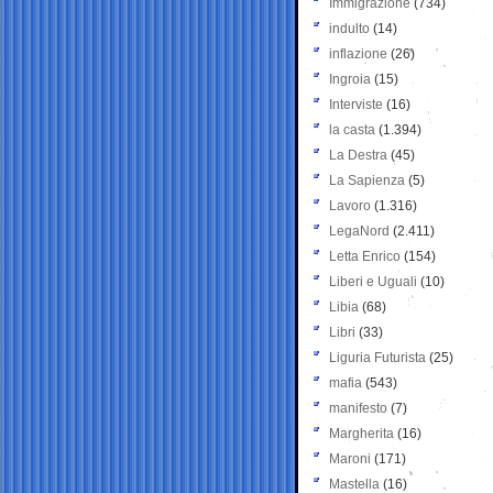
Immigrazione
(734)
indulto
(14)
inflazione
(26)
Ingroia
(15)
Interviste
(16)
la casta
(1.394)
La Destra
(45)
La Sapienza
(5)
Lavoro
(1.316)
LegaNord
(2.411)
Letta Enrico
(154)
Liberi e Uguali
(10)
Libia
(68)
Libri
(33)
Liguria Futurista
(25)
mafia
(543)
manifesto
(7)
Margherita
(16)
Maroni
(171)
Mastella
(16)