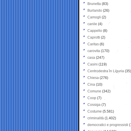
Brunetta
(83)
Burlando
(26)
Camogli
(2)
canile
(4)
Cappello
(8)
Caprotti
(2)
Caritas
(6)
carovita
(170)
casa
(247)
Casini
(119)
Centrodestra in Liguria
(35
Chiesa
(276)
Cina
(10)
Comune
(342)
Coop
(7)
Cossiga
(7)
Costume
(5.581)
criminalità
(1.402)
democratici e progressisti
(