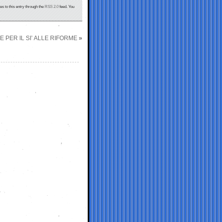
es to this entry through the
RSS 2.0
feed. You
E PER IL SI’ ALLE RIFORME
»