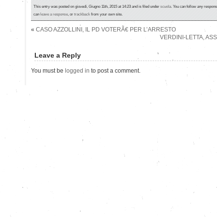
This entry was posted on giovedì, Giugno 11th, 2015 at 14:23 and is filed under
scuola
. You can follow any respons
can
leave a response
, or
trackback
from your own site.
«
CASO AZZOLLINI, IL PD VOTERÃ€ PER L’ARRESTO
VERDINI-LETTA, ASS
Leave a Reply
You must be
logged in
to post a comment.