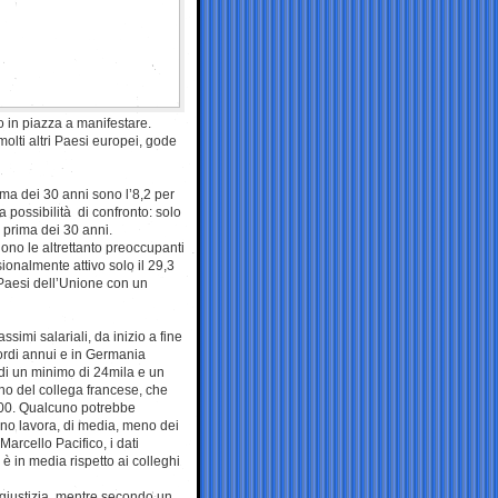
o in piazza a manifestare.
molti altri Paesi europei, gode
prima dei 30 anni sono l’8,2 per
za possibilità di confronto: solo
 prima dei 30 anni.
ono le altrettanto preoccupanti
sionalmente attivo solo il 29,3
ti Paesi dell’Unione con un
simi salariali, da inizio a fine
lordi annui e in Germania
a di un minimo di 24mila e un
o del collega francese, che
500. Qualcuno potrebbe
iano lavora, di media, meno dei
arcello Pacifico, i dati
è in media rispetto ai colleghi
ngiustizia, mentre secondo un