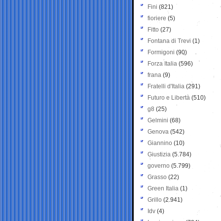
Fini
(821)
fioriere
(5)
Fitto
(27)
Fontana di Trevi
(1)
Formigoni
(90)
Forza Italia
(596)
frana
(9)
Fratelli d'Italia
(291)
Futuro e Libertà
(510)
g8
(25)
Gelmini
(68)
Genova
(542)
Giannino
(10)
Giustizia
(5.784)
governo
(5.799)
Grasso
(22)
Green Italia
(1)
Grillo
(2.941)
Idv
(4)