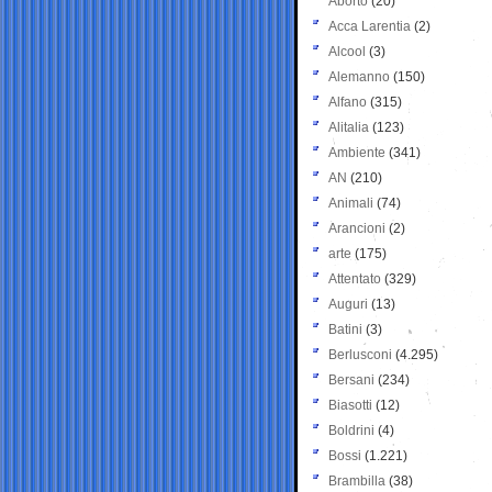
Aborto
(20)
Acca Larentia
(2)
Alcool
(3)
Alemanno
(150)
Alfano
(315)
Alitalia
(123)
Ambiente
(341)
AN
(210)
Animali
(74)
Arancioni
(2)
arte
(175)
Attentato
(329)
Auguri
(13)
Batini
(3)
Berlusconi
(4.295)
Bersani
(234)
Biasotti
(12)
Boldrini
(4)
Bossi
(1.221)
Brambilla
(38)