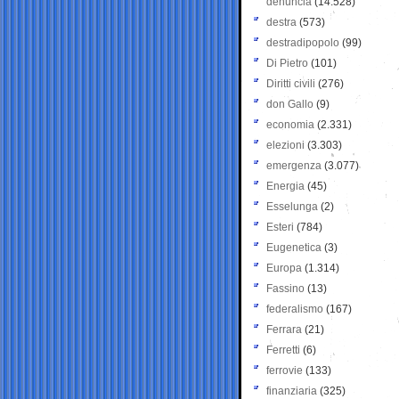
denuncia
(14.528)
destra
(573)
destradipopolo
(99)
Di Pietro
(101)
Diritti civili
(276)
don Gallo
(9)
economia
(2.331)
elezioni
(3.303)
emergenza
(3.077)
Energia
(45)
Esselunga
(2)
Esteri
(784)
Eugenetica
(3)
Europa
(1.314)
Fassino
(13)
federalismo
(167)
Ferrara
(21)
Ferretti
(6)
ferrovie
(133)
finanziaria
(325)