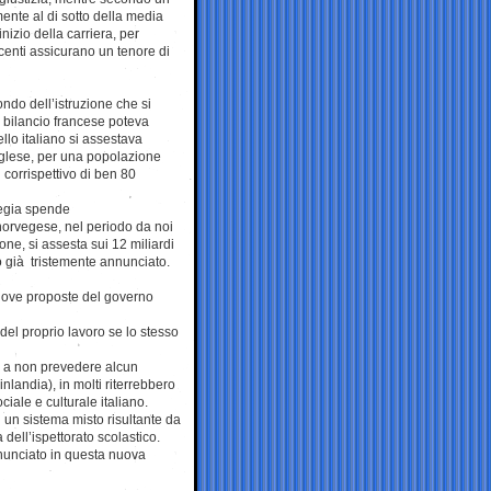
mente al di sotto della media
nizio della carriera, per
docenti assicurano un tenore di
ndo dell’istruzione che si
il bilancio francese poteva
llo italiano si assestava
inglese, per una popolazione
l corrispettivo di ben 80
vegia spende
a norvegese, nel periodo da noi
ne, si assesta sui 12 miliardi
to già tristemente annunciato.
nuove proposte del governo
del proprio lavoro se lo stesso
ia, a non prevedere alcun
landia), in molti riterrebbero
iale e culturale italiano.
 un sistema misto risultante da
dell’ispettorato scolastico.
nnunciato in questa nuova