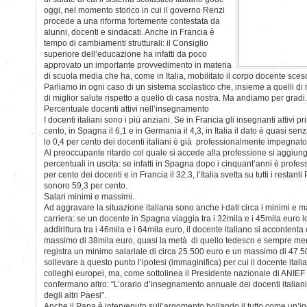
oggi, nel momento storico in cui il governo Renzi
procede a una riforma fortemente contestata da
alunni, docenti e sindacati. Anche in Francia è
tempo di cambiamenti strutturali: il Consiglio
superiore dell’educazione ha infatti da poco
approvato un importante provvedimento in materia
di scuola media che ha, come in Italia, mobilitato il corpo docente sces
Parliamo in ogni caso di un sistema scolastico che, insieme a quelli di 
di miglior salute rispetto a quello di casa nostra. Ma andiamo per gradi.
Percentuale docenti attivi nell’insegnamento
I docenti italiani sono i più anziani. Se in Francia gli insegnanti attivi 
cento, in Spagna il 6,1 e in Germania il 4,3, in Italia il dato è quasi sen
lo 0,4 per cento dei docenti italiani è già professionalmente impegnato
Al preoccupante ritardo col quale si accede alla professione si aggiung
percentuali in uscita: se infatti in Spagna dopo i cinquant’anni è profes
per cento dei docenti e in Francia il 32.3, l’Italia svetta su tutti i restan
sonoro 59,3 per cento.
Salari minimi e massimi.
Ad aggravare la situazione italiana sono anche i dati circa i minimi e mas
carriera: se un docente in Spagna viaggia tra i 32mila e i 45mila euro 
addirittura tra i 46mila e i 64mila euro, il docente italiano si accontent
massimo di 38mila euro, quasi la metà di quello tedesco e sempre men
registra un minimo salariale di circa 25.500 euro e un massimo di 47.
sollevare a questo punto l’ipotesi (immaginifica) per cui il docente ital
colleghi europei, ma, come sottolinea il Presidente nazionale di ANIEF M
confermano altro: “L’orario d’insegnamento annuale dei docenti italiani 
degli altri Paesi”.
Anche il Papa è intervenuto sull’argomento bollando il tutto come un’i