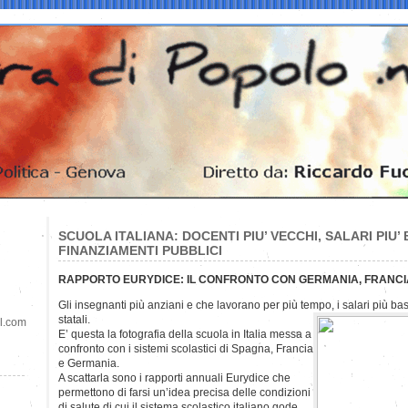
SCUOLA ITALIANA: DOCENTI PIU’ VECCHI, SALARI PIU’
FINANZIAMENTI PUBBLICI
RAPPORTO EURYDICE: IL CONFRONTO CON GERMANIA, FRANCI
Gli insegnanti più anziani e che lavorano per più tempo, i salari più bas
statali.
il.com
E’ questa la fotografia della scuola in Italia messa a
confronto con i sistemi scolastici di Spagna, Francia
e Germania.
A scattarla sono i rapporti annuali Eurydice che
permettono di farsi un’idea precisa delle condizioni
di salute di cui il sistema scolastico italiano gode