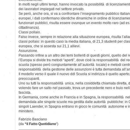
In molti negli ultimi tempi, hanno invocato la possibilità di licenziament
dei lavoratori impiegati nel settore privato.
Se però, anche ora, si va a confrontare l’insegnamento pubblico italiano
europei, i dati confermano identiche dinamiche in ordine di licenziame
funzionari pubblici, risulta essere ovunque un evento molto raro (ad es.
cittadinanza).
Classi pollaio.
Falso invece, sempre in relazione alla situazione europea, risulta l’alla
classi pollaio: in questo caso la media italiana, di 21,3 studenti per cla
europea, che si assesta sui 21,1 allievi.
Assunzione.
Passando infine a un altro dei temi bollenti di questi giorni, quello del
l’Europa si divide tra metodi “aperti”, dove cioè la responsabilità del r
scuola (spesso però congiuntamente all’autorità locale) e metodi centra
responsabilità della gestione delle assunzioni è tutta demandata all’a
Il modello verso il quale il nuovo ddl Scuola si indirizza è quello apert
preoccupanti.
Uno su tutti la responsabilità unica, nella cosiddetta chiamata diretta, d
volendo fare un salto nel passato, trova un precedente nero e buio nell
fascista.
In Germania, come anche in Francia e in Spagna, la responsabilità ne
demandata alle singole scuole ma gestita dalle autorità pubbliche: in Ge
singoli Laender, in Spagna entrano in gioco le comunità autonome e in
ministero.
Fabrizio Basciano
(da
“il Fatto Quotidiano
“)