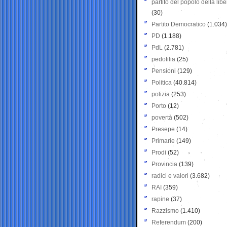
partito del popolo della libe
(30)
Partito Democratico
(1.034)
PD
(1.188)
PdL
(2.781)
pedofilia
(25)
Pensioni
(129)
Politica
(40.814)
polizia
(253)
Porto
(12)
povertà
(502)
Presepe
(14)
Primarie
(149)
Prodi
(52)
Provincia
(139)
radici e valori
(3.682)
RAI
(359)
rapine
(37)
Razzismo
(1.410)
Referendum
(200)