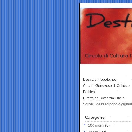
Destra di Popolo.net
Circolo Genovese di Cultura e
Politica
Diretto da Riccardo Fucile
Scrivici: destradipopolo@gma
Categorie
100 giorni
(5)