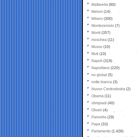
Mattarella
(60)
Meloni
(14)
Milano
(300)
Montezemolo
(7)
Monti
(357)
moschea
(11)
Musso
(10)
Muti
(10)
Napoli
(319)
Napolitano
(220)
no global
(5)
notte bianca
(3)
Nuovo Centrodestra
(2)
Obama
(11)
olimpiadi
(40)
Oliveri
(4)
Pannella
(29)
Papa
(33)
Parlamento
(1.428)