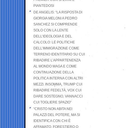
PIANTEDOSI
DE ANGELIS: “LA RISPOSTA DI
GIORGIA MELONI A PEDRO
SANCHEZ SI COMPRENDE
SOLO CON LA LENTE
DELL’IDEOLOGIA E DEL
CALCOLO: LE POLITICHE
DELL’IMMIGRAZIONE COME
TERRENO IDENTITARIO SU CUI
RIBADIRE L’APPARTENENZA
AL MONDO MAGA E COME
CONTINUAZIONE DELLA
POLITICA INTERNA CON ALTRI
MEZZI. INSOMMA, TRUMP CUI
RIBADIRE FEDELTÀ, VOX CUI
DARE SOSTEGNO, VANNACCI
CUI TOGLIERE SPAZIO”
“CRISTO NON ABITA NEI
PALAZZI DEL POTERE, MA SI
IDENTIFICA CON CHI È
AFFAMATO, FORESTIERO O