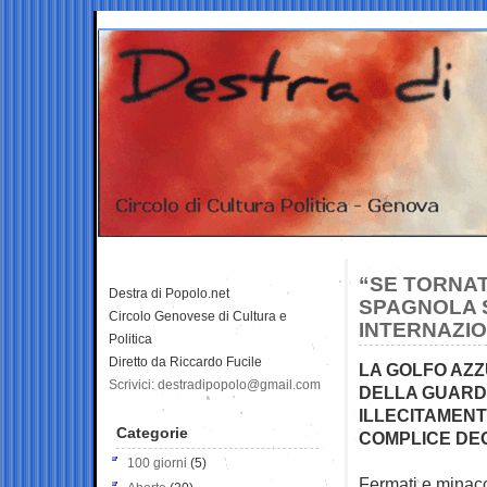
“SE TORNAT
Destra di Popolo.net
SPAGNOLA 
Circolo Genovese di Cultura e
INTERNAZION
Politica
Diretto da Riccardo Fucile
LA GOLFO AZZ
Scrivici: destradipopolo@gmail.com
DELLA GUARD
ILLECITAMENT
Categorie
COMPLICE DEGL
100 giorni
(5)
Fermati e minacci