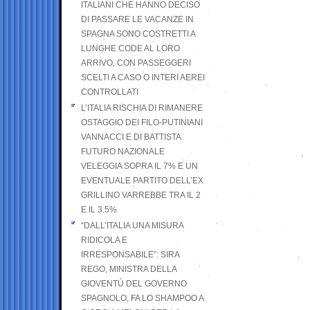
ITALIANI CHE HANNO DECISO
DI PASSARE LE VACANZE IN
SPAGNA SONO COSTRETTI A
LUNGHE CODE AL LORO
ARRIVO, CON PASSEGGERI
SCELTI A CASO O INTERI AEREI
CONTROLLATI
L’ITALIA RISCHIA DI RIMANERE
OSTAGGIO DEI FILO-PUTINIANI
VANNACCI E DI BATTISTA.
FUTURO NAZIONALE
VELEGGIA SOPRA IL 7% E UN
EVENTUALE PARTITO DELL’EX
GRILLINO VARREBBE TRA IL 2
E IL 3.5%
“DALL’ITALIA UNA MISURA
RIDICOLA E
IRRESPONSABILE”: SIRA
REGO, MINISTRA DELLA
GIOVENTÙ DEL GOVERNO
SPAGNOLO, FA LO SHAMPOO A