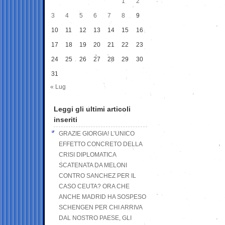
1
2
3
4
5
6
7
8
9
10
11
12
13
14
15
16
17
18
19
20
21
22
23
24
25
26
27
28
29
30
31
« Lug
Leggi gli ultimi articoli
inseriti
GRAZIE GIORGIA! L’UNICO
EFFETTO CONCRETO DELLA
CRISI DIPLOMATICA
SCATENATA DA MELONI
CONTRO SANCHEZ PER IL
CASO CEUTA? ORA CHE
ANCHE MADRID HA SOSPESO
SCHENGEN PER CHI ARRIVA
DAL NOSTRO PAESE, GLI