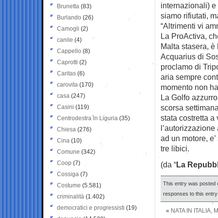
internazionali) e
Brunetta
(83)
siamo rifiutati, 
Burlando
(26)
“Altrimenti vi a
Camogli
(2)
La ProActiva, ch
canile
(4)
Malta stasera, è
Cappello
(8)
Acquarius di Sos
Caprotti
(2)
proclamo di Tripo
Caritas
(6)
aria sempre cont
carovita
(170)
momento non han
casa
(247)
La Golfo azzurro
scorsa settimana
Casini
(119)
stata costretta a
Centrodestra in Liguria
(35)
l’autorizzazione
Chiesa
(276)
ad un motore, e’
Cina
(10)
tre libici.
Comune
(342)
Coop
(7)
(da “
La Repubbl
Cossiga
(7)
This entry was posted o
Costume
(5.581)
responses to this entr
criminalità
(1.402)
democratici e progressisti
(19)
«
NATA IN ITALIA,