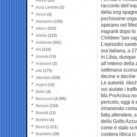
Aborto
(20)
racconto dell’e
Acca Larentia
(2)
della ong spagno
Alcool
(3)
pochissime orga
Alemanno
(150)
operano nel Medi
Alfano
(315)
migranti dopo lo
Alitalia
(123)
Children “per rag
Ambiente
(341)
L’episodio sareb
AN
(210)
ora italiana, a 2
in Libia, dunque
Animali
(74)
all’interno della
Arancioni
(2)
settimana scorsa
arte
(175)
decine e decine 
Attentato
(329)
Le autorità libic
Auguri
(13)
voi aiutate i traffi
Batini
(3)
Ma ProActiva non 
Berlusconi
(4.295)
pericolo, oggi è e
Bersani
(234)
rimanendo comunq
Biasotti
(12)
fatta attendere, 
Boldrini
(4)
della Golfo Azzu
Bossi
(1.221)
come è stato scr
costiera libica 
Brambilla
(38)