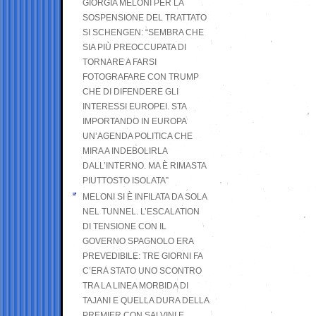
GIORGIA MELONI PER LA
SOSPENSIONE DEL TRATTATO
SI SCHENGEN: “SEMBRA CHE
SIA PIÙ PREOCCUPATA DI
TORNARE A FARSI
FOTOGRAFARE CON TRUMP
CHE DI DIFENDERE GLI
INTERESSI EUROPEI. STA
IMPORTANDO IN EUROPA
UN’AGENDA POLITICA CHE
MIRA A INDEBOLIRLA
DALL’INTERNO. MA È RIMASTA
PIUTTOSTO ISOLATA”
MELONI SI È INFILATA DA SOLA
NEL TUNNEL. L’ESCALATION
DI TENSIONE CON IL
GOVERNO SPAGNOLO ERA
PREVEDIBILE: TRE GIORNI FA
C’ERA STATO UNO SCONTRO
TRA LA LINEA MORBIDA DI
TAJANI E QUELLA DURA DELLA
PREMIER CON SALVINI E