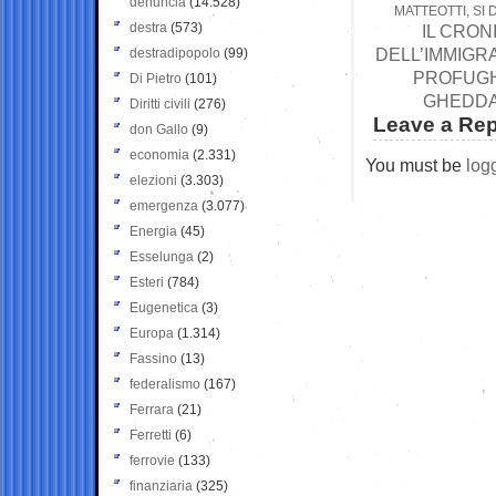
denuncia
(14.528)
MATTEOTTI, SI
destra
(573)
IL CRON
DELL’IMMIGRA
destradipopolo
(99)
PROFUGHI
Di Pietro
(101)
GHEDDAF
Diritti civili
(276)
Leave a Rep
don Gallo
(9)
economia
(2.331)
You must be
log
elezioni
(3.303)
emergenza
(3.077)
Energia
(45)
Esselunga
(2)
Esteri
(784)
Eugenetica
(3)
Europa
(1.314)
Fassino
(13)
federalismo
(167)
Ferrara
(21)
Ferretti
(6)
ferrovie
(133)
finanziaria
(325)