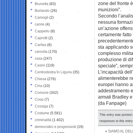
zone del fronte 
Brunetta
(83)
munizioni”.
Burlando
(26)
Secondo l’analis
Camogli
(2)
nessuna formazio
canile
(4)
un’azione offens
Cappello
(8)
certamente fatto 
Caprotti
(2)
precedentemente c
Caritas
(6)
sta applicando s
carovita
(170)
complesso milita
casa
(247)
produzione di dif
speciale”, sempre 
Casini
(119)
L’incapacità del
Centrodestra in Liguria
(35)
alimenterebbe nuo
Chiesa
(276)
europei hanno as
Cina
(10)
addestramento e f
Comune
(342)
armati Bradley e
Coop
(7)
(da Fanpage)
Cossiga
(7)
Costume
(5.581)
This entry was posted 
criminalità
(1.402)
responses to this entr
democratici e progressisti
(19)
«
SIAMO AL DEL