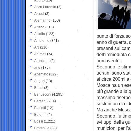
Aborto
(20)
Acca Larentia
(2)
Alcool
(3)
Alemanno
(150)
Alfano
(315)
Alitalia
(123)
punto di forza so
Ambiente
(341)
anno di guerra, di
AN
(210)
presenti sul camp
dell’immediata ca
Animali
(74)
primaverile.
Arancioni
(2)
Secondo le stime 
arte
(175)
ucraini sono stati
Attentato
(329)
ai circa 200mila 
Auguri
(13)
Mosca ha un eser
Batini
(3)
più grande alla q
Berlusconi
(4.295)
massimo riserbo 
Bersani
(234)
sostenitori occide
Biasotti
(12)
Ma anche Mosca p
Boldrini
(4)
Secondo l’ultimo
Bossi
(1.221)
sviluppi della gu
munizioni per l’a
Brambilla
(38)