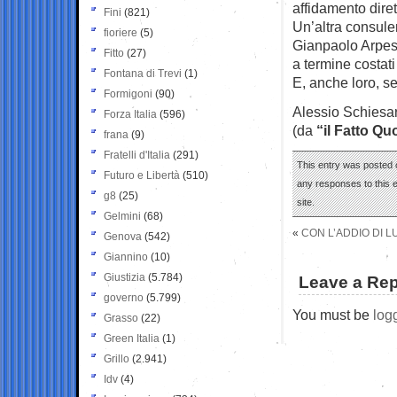
affidamento diret
Fini
(821)
Un’altra consule
fioriere
(5)
Gianpaolo Arpesel
Fitto
(27)
a termine costati
Fontana di Trevi
(1)
E, anche loro, s
Formigoni
(90)
Alessio Schiesar
Forza Italia
(596)
(da
“il Fatto Qu
frana
(9)
Fratelli d'Italia
(291)
This entry was posted 
Futuro e Libertà
(510)
any responses to this 
g8
(25)
site.
Gelmini
(68)
«
CON L’ADDIO DI 
Genova
(542)
Giannino
(10)
Giustizia
(5.784)
Leave a Rep
governo
(5.799)
You must be
log
Grasso
(22)
Green Italia
(1)
Grillo
(2.941)
Idv
(4)