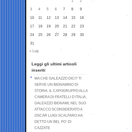
1
2
3
4
5
6
7
8
9
10
11
12
13
14
15
16
17
18
19
20
21
22
23
24
25
26
27
28
29
30
31
« Lug
Leggi gli ultimi articoli
inseriti
MA CHE GALEAZZO DICI? TI
SERVE UN BIGNAMINO DI
STORIA. IL CAPOGRUPPO ALLA
CAMERA DI FRATELLI D’ITALIA,
GALEAZZO BIGNAMI, NEL SUO
ATTACCO SCONSIDERATO A
OSCAR LUIGI SCALFARO HA
DETTO UN BEL PO’ DI
CAZZATE