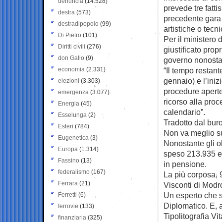
denuncia
(14.528)
prevede tre fatti
destra
(573)
precedente gara 
destradipopolo
(99)
artistiche o tec
Di Pietro
(101)
Per il ministero d
Diritti civili
(276)
giustificato prop
don Gallo
(9)
governo nonosta
economia
(2.331)
“Il tempo restant
gennaio) e l’iniz
elezioni
(3.303)
procedure aperte 
emergenza
(3.077)
ricorso alla proc
Energia
(45)
calendario”.
Esselunga
(2)
Tradotto dal buroc
Esteri
(784)
Non va meglio su
Eugenetica
(3)
Nonostante gli o
Europa
(1.314)
speso 213.935 eu
Fassino
(13)
in pensione.
federalismo
(167)
La più corposa, 9
Ferrara
(21)
Visconti di Modr
Un esperto che s
Ferretti
(6)
Diplomatico. E, a
ferrovie
(133)
Tipolitografia V
finanziaria
(325)