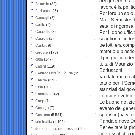
del genero di Gi
Brunetta
(83)
lavora è la politi
Burlando
(26)
Per loro un solo
Camogli
(2)
Ma il Semestre it
canile
(4)
seta, di rigorosa
Cappello
(8)
Per il dono uffic
scaglionati in tr
Caprotti
(2)
tre lotti era com
Caritas
(6)
materiale plastico
carovita
(170)
Il più piccolo dei
casa
(247)
ti. a. di Maurizi
Casini
(119)
Berlusconi.
Centrodestra in Liguria
(35)
Va dato merito a
Chiesa
(276)
totale per il Sem
Cina
(10)
stanziati dal gov
Comune
(342)
considerevolmente
Coop
(7)
Le buone notizie
evento del gener
Cossiga
(7)
sponsor (ha vint
Costume
(5.581)
Panda e nove Du
criminalità
(1.402)
Per evitare la pr
democratici e progressisti
(19)
interessati di co