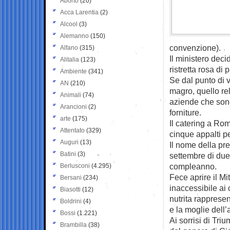
Aborto
(20)
Acca Larentia
(2)
Alcool
(3)
Alemanno
(150)
convenzione).
Alfano
(315)
Il ministero deci
Alitalia
(123)
ristretta rosa di 
Ambiente
(341)
Se dal punto di v
AN
(210)
magro, quello re
Animali
(74)
aziende che sono 
Arancioni
(2)
forniture.
arte
(175)
Il catering a Ro
Attentato
(329)
cinque appalti pe
Auguri
(13)
Il nome della pr
Batini
(3)
settembre di due
compleanno.
Berlusconi
(4.295)
Fece aprire il M
Bersani
(234)
inaccessibile ai 
Biasotti
(12)
nutrita rappresen
Boldrini
(4)
e la moglie dell’
Bossi
(1.221)
Ai sorrisi di Tri
Brambilla
(38)