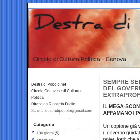
SEMPRE SER
Destra di Popolo.net
DEL GOVERN
Circolo Genovese di Cultura e
EXTRAPROFI
Politica
Diretto da Riccardo Fucile
IL MEGA-SCON
Scrivici: destradipopolo@gmail.com
AFFAMANO I P
Categorie
Un copione già v
il
governo guidat
100 giorni
(5)
poteri forti: che 