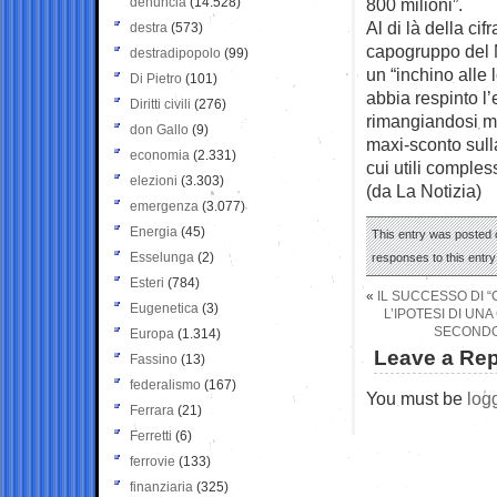
denuncia
(14.528)
800 milioni”.
Al di là della cif
destra
(573)
capogruppo del M
destradipopolo
(99)
un “inchino alle
Di Pietro
(101)
abbia respinto l
Diritti civili
(276)
rimangiandosi me
don Gallo
(9)
maxi-sconto sulla 
economia
(2.331)
cui utili comple
elezioni
(3.303)
(da La Notizia)
emergenza
(3.077)
Energia
(45)
This entry was posted 
Esselunga
(2)
responses to this entr
Esteri
(784)
«
IL SUCCESSO DI 
Eugenetica
(3)
L’IPOTESI DI UN
SECONDO 
Europa
(1.314)
Leave a Rep
Fassino
(13)
federalismo
(167)
You must be
log
Ferrara
(21)
Ferretti
(6)
ferrovie
(133)
finanziaria
(325)