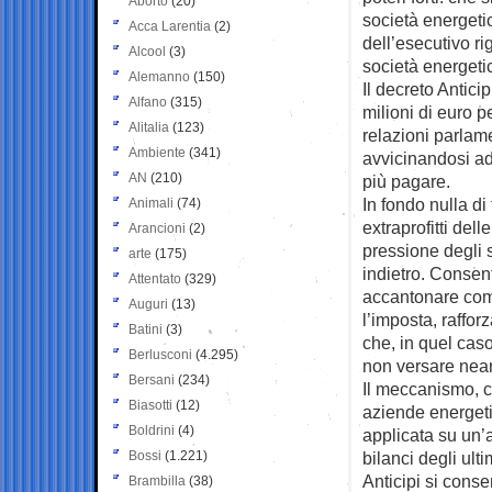
Aborto
(20)
società energeti
Acca Larentia
(2)
dell’esecutivo rig
Alcool
(3)
società energetic
Alemanno
(150)
Il decreto Antici
Alfano
(315)
milioni di euro 
Alitalia
(123)
relazioni parlame
Ambiente
(341)
avvicinandosi ad
AN
(210)
più pagare.
In fondo nulla d
Animali
(74)
extraprofitti del
Arancioni
(2)
pressione degli s
arte
(175)
indietro. Consen
Attentato
(329)
accantonare come
Auguri
(13)
l’imposta, raffo
Batini
(3)
che, in quel caso,
Berlusconi
(4.295)
non versare nean
Bersani
(234)
Il meccanismo, co
Biasotti
(12)
aziende energeti
Boldrini
(4)
applicata su un’a
Bossi
(1.221)
bilanci degli ult
Anticipi si cons
Brambilla
(38)