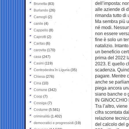
dell’imposta: no
Brunetta
(83)
alle aziende di d
Burlando
(26)
rimanda tutto di 
Camogli
(2)
Ma sembra più un
canile
(4)
né modi. Nessuna
Cappello
(8)
non essere versat
Caprotti
(2)
fine è solo un te
Caritas
(6)
natalizio. Intant
carovita
(170)
un beneficio certo
casa
(247)
prima del 2022 l
2023. E quello c
Casini
(119)
scadenza. Quind
Centrodestra in Liguria
(35)
pagare. Mentre ch
Chiesa
(276)
anche se parliam
Cina
(10)
piega ancora una
Comune
(342)
siano banche o 
Coop
(7)
IN GINOCCHIO 
Cossiga
(7)
Tra l’altro, vien
Costume
(5.581)
cifra scontata da
criminalità
(1.402)
relazione tecnica
democratici e progressisti
(19)
del calcolo del g