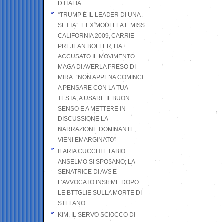
D’ITALIA
“TRUMP È IL LEADER DI UNA
SETTA”. L’EX MODELLA E MISS
CALIFORNIA 2009, CARRIE
PREJEAN BOLLER, HA
ACCUSATO IL MOVIMENTO
MAGA DI AVERLA PRESO DI
MIRA: “NON APPENA COMINCI
A PENSARE CON LA TUA
TESTA, A USARE IL BUON
SENSO E A METTERE IN
DISCUSSIONE LA
NARRAZIONE DOMINANTE,
VIENI EMARGINATO”
ILARIA CUCCHI E FABIO
ANSELMO SI SPOSANO; LA
SENATRICE DI AVS E
L’AVVOCATO INSIEME DOPO
LE BTTGLIE SULLA MORTE DI
STEFANO
KIM, IL SERVO SCIOCCO DI