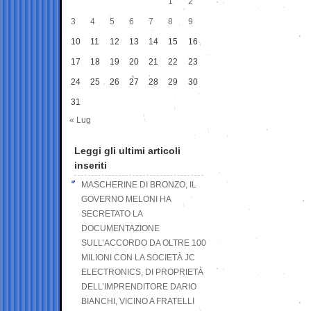
1
2
3
4
5
6
7
8
9
10
11
12
13
14
15
16
17
18
19
20
21
22
23
24
25
26
27
28
29
30
31
« Lug
Leggi gli ultimi articoli
inseriti
MASCHERINE DI BRONZO, IL
GOVERNO MELONI HA
SECRETATO LA
DOCUMENTAZIONE
SULL’ACCORDO DA OLTRE 100
MILIONI CON LA SOCIETÀ JC
ELECTRONICS, DI PROPRIETÀ
DELL’IMPRENDITORE DARIO
BIANCHI, VICINO A FRATELLI