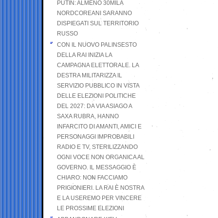
PUTIN: ALMENO 30MILA
NORDCOREANI SARANNO
DISPIEGATI SUL TERRITORIO
RUSSO
CON IL NUOVO PALINSESTO
DELLA RAI INIZIA LA
CAMPAGNA ELETTORALE. LA
DESTRA MILITARIZZA IL
SERVIZIO PUBBLICO IN VISTA
DELLE ELEZIONI POLITICHE
DEL 2027: DA VIA ASIAGO A
SAXA RUBRA, HANNO
INFARCITO DI AMANTI, AMICI E
PERSONAGGI IMPROBABILI
RADIO E TV, STERILIZZANDO
OGNI VOCE NON ORGANICA AL
GOVERNO. IL MESSAGGIO È
CHIARO: NON FACCIAMO
PRIGIONIERI. LA RAI È NOSTRA
E LA USEREMO PER VINCERE
LE PROSSIME ELEZIONI