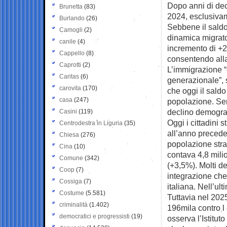
Dopo anni di decl
Brunetta
(83)
2024, esclusivam
Burlando
(26)
Sebbene il saldo
Camogli
(2)
dinamica migrato
canile
(4)
incremento di +2
Cappello
(8)
consentendo alla
Caprotti
(2)
L’immigrazione “
Caritas
(6)
generazionale”, s
carovita
(170)
che oggi il saldo
casa
(247)
popolazione. Senz
declino demogra
Casini
(119)
Oggi i cittadini s
Centrodestra in Liguria
(35)
all’anno precede
Chiesa
(276)
popolazione stra
Cina
(10)
contava 4,8 milio
Comune
(342)
(+3,5%). Molti de
Coop
(7)
integrazione che
Cossiga
(7)
italiana. Nell’ul
Costume
(5.581)
Tuttavia nel 2025
criminalità
(1.402)
196mila contro l
democratici e progressisti
(19)
osserva l’Istitut