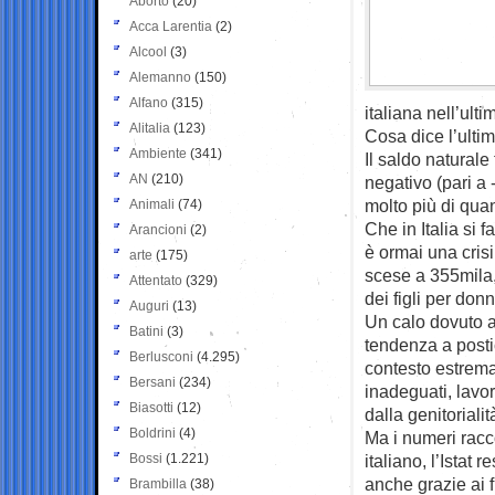
Aborto
(20)
Acca Larentia
(2)
Alcool
(3)
Alemanno
(150)
Alfano
(315)
italiana nell’ult
Alitalia
(123)
Cosa dice l’ulti
Ambiente
(341)
Il saldo natural
AN
(210)
negativo (pari a 
molto più di qua
Animali
(74)
Che in Italia si
Arancioni
(2)
è ormai una crisi
arte
(175)
scese a 355mila,
Attentato
(329)
dei figli per don
Auguri
(13)
Un calo dovuto a 
Batini
(3)
tendenza a postic
Berlusconi
(4.295)
contesto estrema
Bersani
(234)
inadeguati, lavor
Biasotti
(12)
dalla genitorialit
Boldrini
(4)
Ma i numeri racc
Bossi
(1.221)
italiano, l’Istat 
anche grazie ai f
Brambilla
(38)