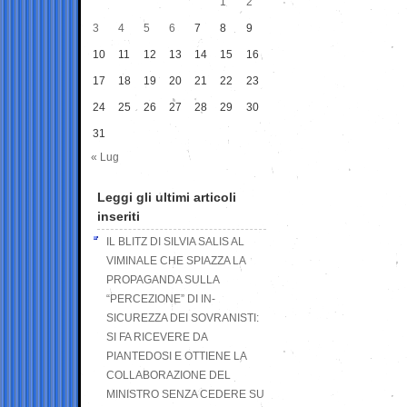
1
2
3
4
5
6
7
8
9
10
11
12
13
14
15
16
17
18
19
20
21
22
23
24
25
26
27
28
29
30
31
« Lug
Leggi gli ultimi articoli
inseriti
IL BLITZ DI SILVIA SALIS AL
VIMINALE CHE SPIAZZA LA
PROPAGANDA SULLA
“PERCEZIONE” DI IN-
SICUREZZA DEI SOVRANISTI:
SI FA RICEVERE DA
PIANTEDOSI E OTTIENE LA
COLLABORAZIONE DEL
MINISTRO SENZA CEDERE SU