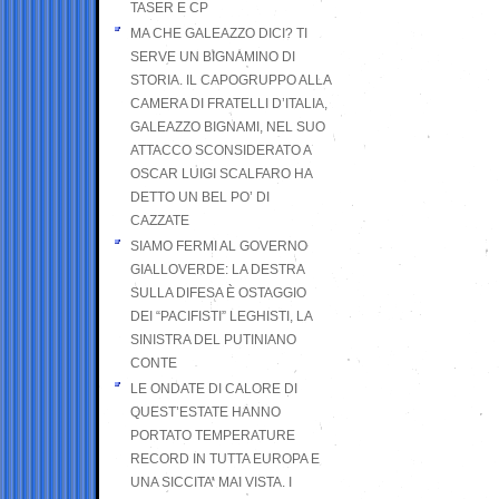
TASER E CP
MA CHE GALEAZZO DICI? TI
SERVE UN BIGNAMINO DI
STORIA. IL CAPOGRUPPO ALLA
CAMERA DI FRATELLI D’ITALIA,
GALEAZZO BIGNAMI, NEL SUO
ATTACCO SCONSIDERATO A
OSCAR LUIGI SCALFARO HA
DETTO UN BEL PO’ DI
CAZZATE
SIAMO FERMI AL GOVERNO
GIALLOVERDE: LA DESTRA
SULLA DIFESA È OSTAGGIO
DEI “PACIFISTI” LEGHISTI, LA
SINISTRA DEL PUTINIANO
CONTE
LE ONDATE DI CALORE DI
QUEST’ESTATE HANNO
PORTATO TEMPERATURE
RECORD IN TUTTA EUROPA E
UNA SICCITA’ MAI VISTA. I