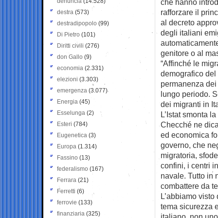
denuncia
(14.528)
che hanno introdo
rafforzare il prin
destra
(573)
al decreto approv
destradipopolo
(99)
degli italiani emi
Di Pietro
(101)
automaticamente 
Diritti civili
(276)
genitore o al mas
don Gallo
(9)
“Affinché le migr
economia
(2.331)
demografico del 
elezioni
(3.303)
permanenza dei mi
emergenza
(3.077)
lungo periodo. S
Energia
(45)
dei migranti in I
Esselunga
(2)
L’Istat smonta l
Checché ne dican
Esteri
(784)
ed economica fon
Eugenetica
(3)
governo, che neg
Europa
(1.314)
migratoria, sfod
Fassino
(13)
confini, i centri 
federalismo
(167)
navale. Tutto in
Ferrara
(21)
combattere da te
Ferretti
(6)
L’abbiamo visto d
ferrovie
(133)
tema sicurezza e
finanziaria
(325)
italiano, non un