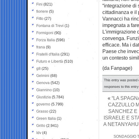
Fini
(821)
“integrazione di
fioriere
(5)
cittadinanza e il
Vannacci ha rinca
Fitto
(27)
impegnata a fare 
Fontana di Trevi
(1)
L’immigrazione d
Formigoni
(90)
convenga. Funzio
Forza Italia
(596)
efficace. Ma i da
frana
(9)
Paese che invecc
Fratelli d'Italia
(291)
un contesto simil
Futuro e Libertà
(510)
(da Fanpage)
g8
(25)
Gelmini
(68)
This entry was posted o
Genova
(542)
responses to this entr
Giannino
(10)
Giustizia
(5.784)
«
“LA SPAGN
CAZZULLO MI
governo
(5.799)
SANCHEZ E 
Grasso
(22)
ISRAELE E ST
Green Italia
(1)
A NETANYAHU 
Grillo
(2.941)
Idv
(4)
SONDAGGIO T