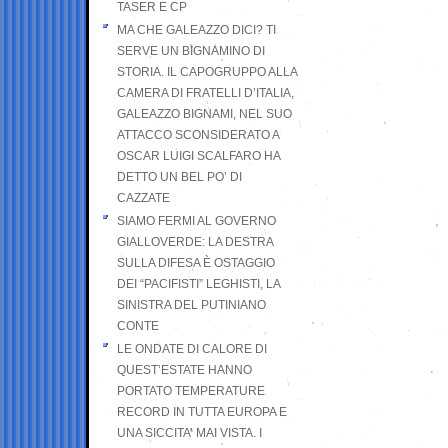
TASER E CP
MA CHE GALEAZZO DICI? TI
SERVE UN BIGNAMINO DI
STORIA. IL CAPOGRUPPO ALLA
CAMERA DI FRATELLI D’ITALIA,
GALEAZZO BIGNAMI, NEL SUO
ATTACCO SCONSIDERATO A
OSCAR LUIGI SCALFARO HA
DETTO UN BEL PO’ DI
CAZZATE
SIAMO FERMI AL GOVERNO
GIALLOVERDE: LA DESTRA
SULLA DIFESA È OSTAGGIO
DEI “PACIFISTI” LEGHISTI, LA
SINISTRA DEL PUTINIANO
CONTE
LE ONDATE DI CALORE DI
QUEST’ESTATE HANNO
PORTATO TEMPERATURE
RECORD IN TUTTA EUROPA E
UNA SICCITA’ MAI VISTA. I