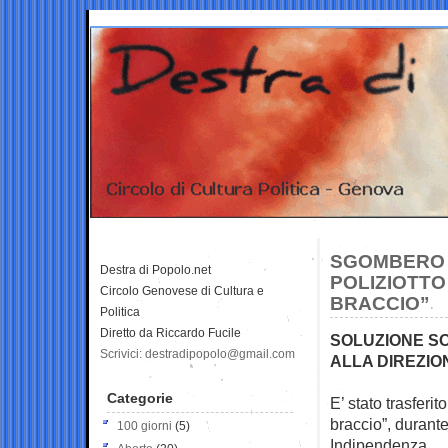
SGOMBERO P
Destra di Popolo.net
POLIZIOTTO
Circolo Genovese di Cultura e
BRACCIO”
Politica
Diretto da Riccardo Fucile
SOLUZIONE SO
Scrivici: destradipopolo@gmail.com
ALLA DIREZIO
Categorie
E’ stato trasferit
braccio”, durant
100 giorni
(5)
Indipendenza.