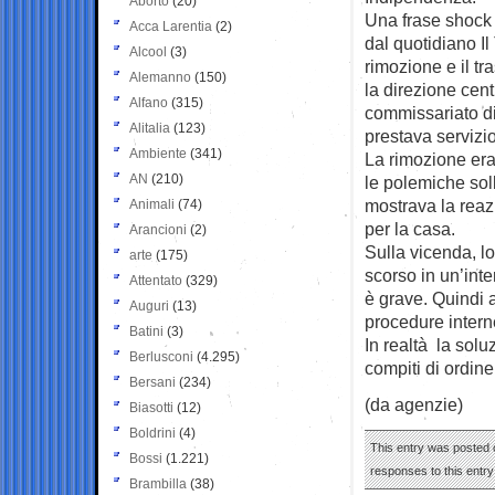
Aborto
(20)
Una frase shock 
Acca Larentia
(2)
dal quotidiano Il
Alcool
(3)
rimozione e il tr
Alemanno
(150)
la direzione cent
Alfano
(315)
commissariato d
Alitalia
(123)
prestava servizi
Ambiente
(341)
La rimozione era
AN
(210)
le polemiche sol
mostrava la reazi
Animali
(74)
per la casa.
Arancioni
(2)
Sulla vicenda, lo
arte
(175)
scorso in un’inte
Attentato
(329)
è grave. Quindi 
Auguri
(13)
procedure interne
Batini
(3)
In realtà la solu
Berlusconi
(4.295)
compiti di ordine
Bersani
(234)
(da agenzie)
Biasotti
(12)
Boldrini
(4)
This entry was posted 
Bossi
(1.221)
responses to this entr
Brambilla
(38)