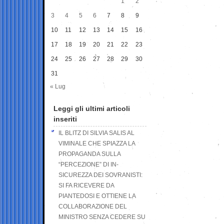
1
2
3
4
5
6
7
8
9
10
11
12
13
14
15
16
17
18
19
20
21
22
23
24
25
26
27
28
29
30
31
« Lug
Leggi gli ultimi articoli
inseriti
IL BLITZ DI SILVIA SALIS AL
VIMINALE CHE SPIAZZA LA
PROPAGANDA SULLA
“PERCEZIONE” DI IN-
SICUREZZA DEI SOVRANISTI:
SI FA RICEVERE DA
PIANTEDOSI E OTTIENE LA
COLLABORAZIONE DEL
MINISTRO SENZA CEDERE SU