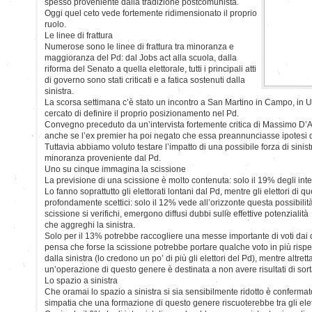
spesso proveniente dalla tradizione postcomunista.
Oggi quel ceto vede fortemente ridimensionato il proprio
ruolo.
Le linee di frattura
Numerose sono le linee di frattura tra minoranza e
maggioranza del Pd: dal Jobs act alla scuola, dalla
riforma del Senato a quella elettorale, tutti i principali atti
di governo sono stati criticati e a fatica sostenuti dalla
sinistra.
La scorsa settimana c’è stato un incontro a San Martino in Campo, in U
cercato di definire il proprio posizionamento nel Pd.
Convegno preceduto da un’intervista fortemente critica di Massimo D’
anche se l’ex premier ha poi negato che essa preannunciasse ipotesi d
Tuttavia abbiamo voluto testare l’impatto di una possibile forza di sinis
minoranza proveniente dal Pd.
Uno su cinque immagina la scissione
La previsione di una scissione è molto contenuta: solo il 19% degli inter
Lo fanno soprattutto gli elettorati lontani dal Pd, mentre gli elettori di q
profondamente scettici: solo il 12% vede all’orizzonte questa possibil
scissione si verifichi, emergono diffusi dubbi sulle effettive potenzialità
che aggreghi la sinistra.
Solo per il 13% potrebbe raccogliere una messe importante di voti dai 
pensa che forse la scissione potrebbe portare qualche voto in più rispet
dalla sinistra (lo credono un po’ di più gli elettori del Pd), mentre altrett
un’operazione di questo genere è destinata a non avere risultati di sort
Lo spazio a sinistra
Che oramai lo spazio a sinistra si sia sensibilmente ridotto è confermato
simpatia che una formazione di questo genere riscuoterebbe tra gli elet