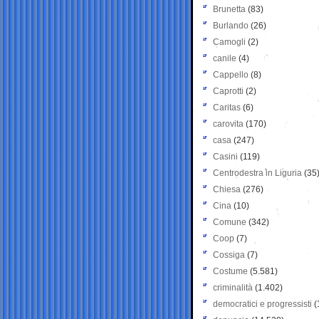
Brunetta
(83)
Burlando
(26)
Camogli
(2)
canile
(4)
Cappello
(8)
Caprotti
(2)
Caritas
(6)
carovita
(170)
casa
(247)
Casini
(119)
Centrodestra in Liguria
(35
Chiesa
(276)
Cina
(10)
Comune
(342)
Coop
(7)
Cossiga
(7)
Costume
(5.581)
criminalità
(1.402)
democratici e progressisti
(