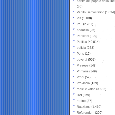
partito del popolo della libe
(30)
Partito Democratico
(1.034)
PD
(1.188)
PdL
(2.781)
pedofilia
(25)
Pensioni
(129)
Politica
(40.814)
polizia
(253)
Porto
(12)
povertà
(502)
Presepe
(14)
Primarie
(149)
Prodi
(52)
Provincia
(139)
radici e valori
(3.682)
RAI
(359)
rapine
(37)
Razzismo
(1.410)
Referendum
(200)