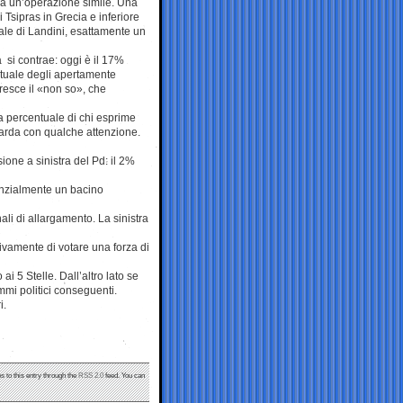
a a un’operazione simile. Una
 Tsipras in Grecia e inferiore
ale di Landini, esattamente un
si contrae: oggi è il 17%
entuale degli apertamente
Cresce il «non so», che
a percentuale di chi esprime
uarda con qualche attenzione.
ione a sinistra del Pd: il 2%
tanzialmente un bacino
ali di allargamento. La sinistra
ttivamente di votare una forza di
ai 5 Stelle. Dall’altro lato se
mmi politici conseguenti.
i.
s to this entry through the
RSS 2.0
feed. You can