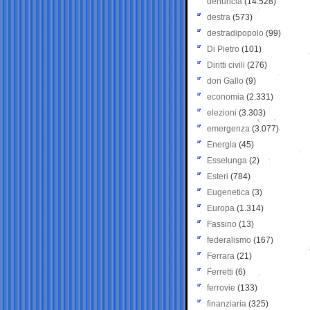
denuncia
(14.528)
destra
(573)
destradipopolo
(99)
Di Pietro
(101)
Diritti civili
(276)
don Gallo
(9)
economia
(2.331)
elezioni
(3.303)
emergenza
(3.077)
Energia
(45)
Esselunga
(2)
Esteri
(784)
Eugenetica
(3)
Europa
(1.314)
Fassino
(13)
federalismo
(167)
Ferrara
(21)
Ferretti
(6)
ferrovie
(133)
finanziaria
(325)