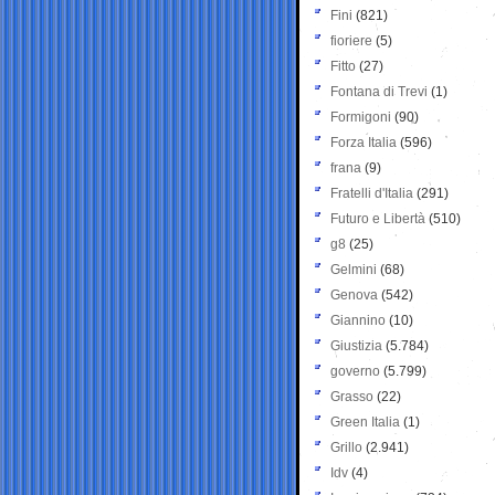
Fini
(821)
fioriere
(5)
Fitto
(27)
Fontana di Trevi
(1)
Formigoni
(90)
Forza Italia
(596)
frana
(9)
Fratelli d'Italia
(291)
Futuro e Libertà
(510)
g8
(25)
Gelmini
(68)
Genova
(542)
Giannino
(10)
Giustizia
(5.784)
governo
(5.799)
Grasso
(22)
Green Italia
(1)
Grillo
(2.941)
Idv
(4)