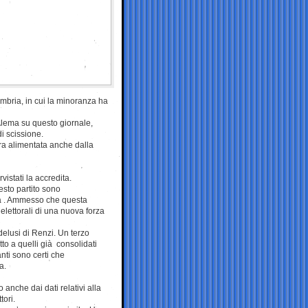
mbria, in cui la minoranza ha
Alema su questo giornale,
i scissione.
tra alimentata anche dalla
vistati la accredita.
uesto partito sono
ità . Ammesso che questa
 elettorali di una nuova forza
delusi di Renzi. Un terzo
to a quelli già consolidati
anti sono certi che
a.
 anche dai dati relativi alla
tori.