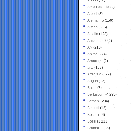
Aborto
(20)
Acca Larentia
(2)
Alcool
(3)
Alemanno
(150)
Alfano
(315)
Alitalia
(123)
Ambiente
(341)
AN
(210)
Animali
(74)
Arancioni
(2)
arte
(175)
Attentato
(329)
Auguri
(13)
Batini
(3)
Berlusconi
(4.295)
Bersani
(234)
Biasotti
(12)
Boldrini
(4)
Bossi
(1.221)
Brambilla
(38)