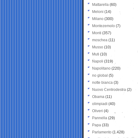
Mattarella
(60)
Meloni
(14)
Milano
(300)
Montezemolo
(7)
Monti
(357)
moschea
(11)
Musso
(10)
Muti
(10)
Napoli
(319)
Napolitano
(220)
no global
(5)
notte bianca
(3)
Nuovo Centrodestra
(2)
Obama
(11)
olimpiadi
(40)
Oliveri
(4)
Pannella
(29)
Papa
(33)
Parlamento
(1.428)