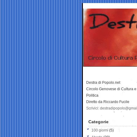
Destra di Popolo.net
Circolo Genovese di Cultura e
Politica
Diretto da Riccardo Fucile
Scrivici: destradipopolo@gma
Categorie
100 giorni
(5)