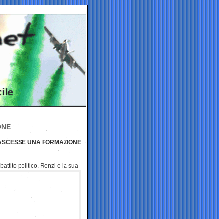
ONE
NASCESSE UNA FORMAZIONE
battito politico. Renzi e la sua