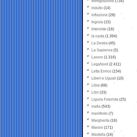
Immigrazione
(734)
indulto
(14)
inflazione
(26)
Ingroia
(15)
Interviste
(16)
la casta
(1.394)
La Destra
(45)
La Sapienza
(5)
Lavoro
(1.316)
LegaNord
(2.411)
Letta Enrico
(154)
Liberi e Uguali
(10)
Libia
(68)
Libri
(33)
Liguria Futurista
(25)
mafia
(543)
manifesto
(7)
Margherita
(16)
Maroni
(171)
Mastella
(16)