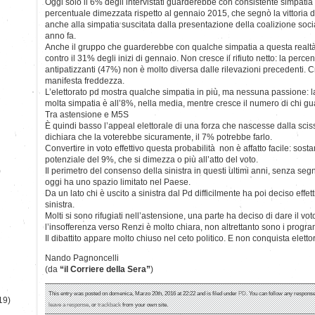
Oggi solo il 6% degli intervistati guarderebbe con consistente simpati
percentuale dimezzata rispetto al gennaio 2015, che segnò la vittoria di
anche alla simpatia suscitata dalla presentazione della coalizione soci
anno fa.
Anche il gruppo che guarderebbe con qualche simpatia a questa realtà 
contro il 31% degli inizi di gennaio. Non cresce il rifiuto netto: la perc
antipatizzanti (47%) non è molto diversa dalle rilevazioni precedenti. 
manifesta freddezza.
L’elettorato pd mostra qualche simpatia in più, ma nessuna passione: l
molta simpatia è all’8%, nella media, mentre cresce il numero di chi g
Tra astensione e M5S
È quindi basso l’appeal elettorale di una forza che nascesse dalla sciss
dichiara che la voterebbe sicuramente, il 7% potrebbe farlo.
Convertire in voto effettivo questa probabilità non è affatto facile: sos
potenziale del 9%, che si dimezza o più all’atto del voto.
)
Il perimetro del consenso della sinistra in questi ultimi anni, senza segn
oggi ha uno spazio limitato nel Paese.
Da un lato chi è uscito a sinistra dal Pd difficilmente ha poi deciso effe
sinistra.
Molti si sono rifugiati nell’astensione, una parte ha deciso di dare il voto 
l’insofferenza verso Renzi è molto chiara, non altrettanto sono i progra
Il dibattito appare molto chiuso nel ceto politico. E non conquista elettor
Nando Pagnoncelli
(da
“il Corriere della Sera”
)
This entry was posted on domenica, Marzo 20th, 2016 at 22:22 and is filed under
PD
. You can follow any response
19)
leave a response
, or
trackback
from your own site.