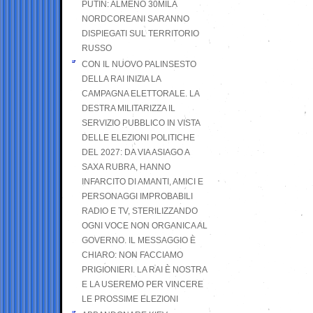
PUTIN: ALMENO 30MILA
NORDCOREANI SARANNO
DISPIEGATI SUL TERRITORIO
RUSSO
CON IL NUOVO PALINSESTO
DELLA RAI INIZIA LA
CAMPAGNA ELETTORALE. LA
DESTRA MILITARIZZA IL
SERVIZIO PUBBLICO IN VISTA
DELLE ELEZIONI POLITICHE
DEL 2027: DA VIA ASIAGO A
SAXA RUBRA, HANNO
INFARCITO DI AMANTI, AMICI E
PERSONAGGI IMPROBABILI
RADIO E TV, STERILIZZANDO
OGNI VOCE NON ORGANICA AL
GOVERNO. IL MESSAGGIO È
CHIARO: NON FACCIAMO
PRIGIONIERI. LA RAI È NOSTRA
E LA USEREMO PER VINCERE
LE PROSSIME ELEZIONI