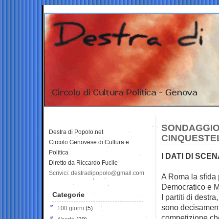
SONDAGGIO:
Destra di Popolo.net
CINQUESTE
Circolo Genovese di Cultura e
Politica
I DATI DI SCE
Diretto da Riccardo Fucile
Scrivici: destradipopolo@gmail.com
A Roma la sfida p
Democratico e
M
Categorie
I partiti di destr
sono decisamente 
100 giorni
(5)
competizione ch