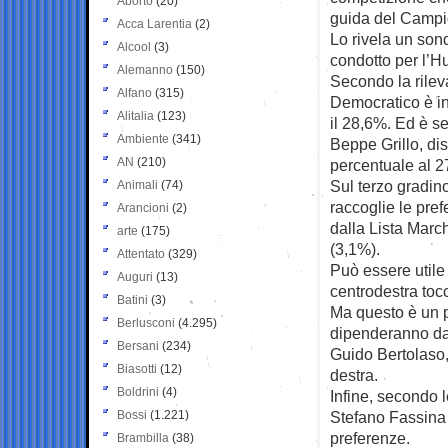
Aborto
(20)
guida del Campi
Acca Larentia
(2)
Lo rivela un sond
Alcool
(3)
condotto per l’Hu
Alemanno
(150)
Secondo la rileva
Alfano
(315)
Democratico è in
Alitalia
(123)
il 28,6%. Ed è s
Ambiente
(341)
Beppe Grillo, di
AN
(210)
percentuale al 2
Sul terzo gradino 
Animali
(74)
raccoglie le pre
Arancioni
(2)
dalla Lista March
arte
(175)
(3,1%).
Attentato
(329)
Può essere utile 
Auguri
(13)
centrodestra toc
Batini
(3)
Ma questo è un p
Berlusconi
(4.295)
dipenderanno dal
Bersani
(234)
Guido Bertolaso,
Biasotti
(12)
destra.
Boldrini
(4)
Infine, secondo l
Bossi
(1.221)
Stefano Fassina 
preferenze.
Brambilla
(38)