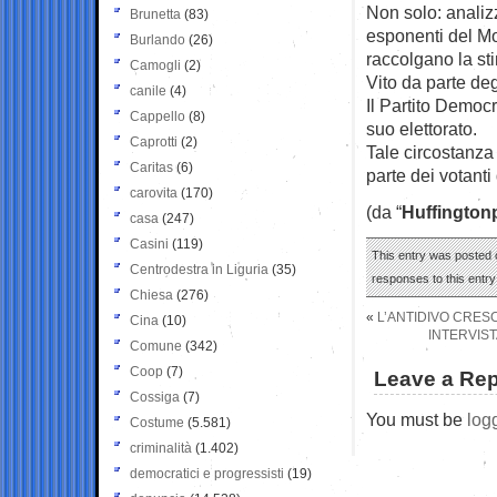
Non solo: analizz
Brunetta
(83)
esponenti del Mo
Burlando
(26)
raccolgano la stim
Camogli
(2)
Vito da parte deg
canile
(4)
Il Partito Democ
Cappello
(8)
suo elettorato.
Caprotti
(2)
Tale circostanza
Caritas
(6)
parte dei votanti 
carovita
(170)
(da “
Huffington
casa
(247)
Casini
(119)
This entry was posted 
Centrodestra in Liguria
(35)
responses to this entr
Chiesa
(276)
«
L’ANTIDIVO CRES
Cina
(10)
INTERVIS
Comune
(342)
Coop
(7)
Leave a Rep
Cossiga
(7)
You must be
log
Costume
(5.581)
criminalità
(1.402)
democratici e progressisti
(19)