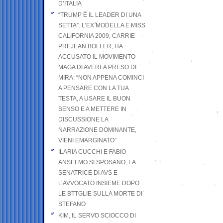
D’ITALIA
“TRUMP È IL LEADER DI UNA
SETTA”. L’EX MODELLA E MISS
CALIFORNIA 2009, CARRIE
PREJEAN BOLLER, HA
ACCUSATO IL MOVIMENTO
MAGA DI AVERLA PRESO DI
MIRA: “NON APPENA COMINCI
A PENSARE CON LA TUA
TESTA, A USARE IL BUON
SENSO E A METTERE IN
DISCUSSIONE LA
NARRAZIONE DOMINANTE,
VIENI EMARGINATO”
ILARIA CUCCHI E FABIO
ANSELMO SI SPOSANO; LA
SENATRICE DI AVS E
L’AVVOCATO INSIEME DOPO
LE BTTGLIE SULLA MORTE DI
STEFANO
KIM, IL SERVO SCIOCCO DI