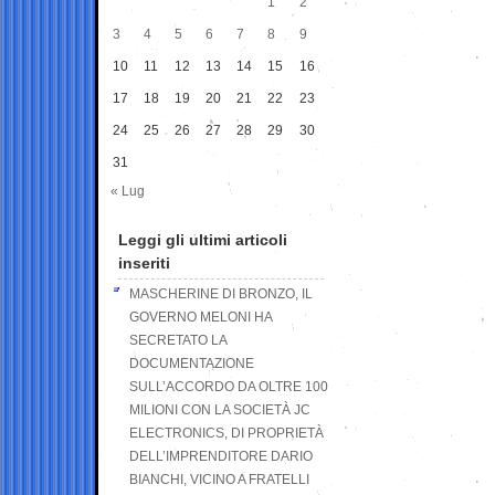
1
2
3
4
5
6
7
8
9
10
11
12
13
14
15
16
17
18
19
20
21
22
23
24
25
26
27
28
29
30
31
« Lug
Leggi gli ultimi articoli
inseriti
MASCHERINE DI BRONZO, IL
GOVERNO MELONI HA
SECRETATO LA
DOCUMENTAZIONE
SULL’ACCORDO DA OLTRE 100
MILIONI CON LA SOCIETÀ JC
ELECTRONICS, DI PROPRIETÀ
DELL’IMPRENDITORE DARIO
BIANCHI, VICINO A FRATELLI