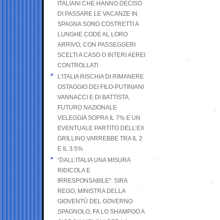
ITALIANI CHE HANNO DECISO
DI PASSARE LE VACANZE IN
SPAGNA SONO COSTRETTI A
LUNGHE CODE AL LORO
ARRIVO, CON PASSEGGERI
SCELTI A CASO O INTERI AEREI
CONTROLLATI
L’ITALIA RISCHIA DI RIMANERE
OSTAGGIO DEI FILO-PUTINIANI
VANNACCI E DI BATTISTA.
FUTURO NAZIONALE
VELEGGIA SOPRA IL 7% E UN
EVENTUALE PARTITO DELL’EX
GRILLINO VARREBBE TRA IL 2
E IL 3.5%
“DALL’ITALIA UNA MISURA
RIDICOLA E
IRRESPONSABILE”: SIRA
REGO, MINISTRA DELLA
GIOVENTÙ DEL GOVERNO
SPAGNOLO, FA LO SHAMPOO A