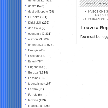
denuncia
(14.528)
responses to this entr
destra
(573)
destradipopolo
(99)
«
INVECE CHE S
IMPEDIRE
Di Pietro
(101)
INAUGURAZIONE M
Diritti civili
(276)
Leave a Rep
don Gallo
(9)
economia
(2.331)
You must be
log
elezioni
(3.303)
emergenza
(3.077)
Energia
(45)
Esselunga
(2)
Esteri
(784)
Eugenetica
(3)
Europa
(1.314)
Fassino
(13)
federalismo
(167)
Ferrara
(21)
Ferretti
(6)
ferrovie
(133)
finanziaria
(325)