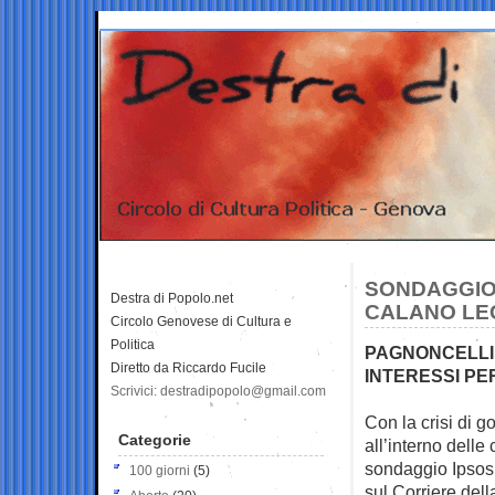
SONDAGGIO 
Destra di Popolo.net
CALANO LEG
Circolo Genovese di Cultura e
Politica
PAGNONCELLI D
Diretto da Riccardo Fucile
INTERESSI PE
Scrivici: destradipopolo@gmail.com
Con la crisi di g
Categorie
all’interno delle 
sondaggio Ipsos
100 giorni
(5)
sul Corriere dell