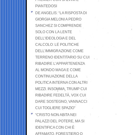
PIANTEDOSI
DE ANGELIS: “LA RISPOSTA DI
GIORGIA MELONI A PEDRO
SANCHEZ SI COMPRENDE
SOLO CON LA LENTE
DELL’IDEOLOGIA E DEL
CALCOLO: LE POLITICHE
DELL’IMMIGRAZIONE COME
TERRENO IDENTITARIO SU CUI
RIBADIRE L’APPARTENENZA
AL MONDO MAGA E COME
CONTINUAZIONE DELLA
POLITICA INTERNA CON ALTRI
MEZZI. INSOMMA, TRUMP CUI
RIBADIRE FEDELTÀ, VOX CUI
DARE SOSTEGNO, VANNACCI
CUI TOGLIERE SPAZIO”
“CRISTO NON ABITA NEI
PALAZZI DEL POTERE, MA SI
IDENTIFICA CON CHI È
AFFAMATO, FORESTIERO O