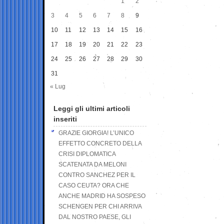
1
2
3
4
5
6
7
8
9
10
11
12
13
14
15
16
17
18
19
20
21
22
23
24
25
26
27
28
29
30
31
« Lug
Leggi gli ultimi articoli
inseriti
GRAZIE GIORGIA! L’UNICO
EFFETTO CONCRETO DELLA
CRISI DIPLOMATICA
SCATENATA DA MELONI
CONTRO SANCHEZ PER IL
CASO CEUTA? ORA CHE
ANCHE MADRID HA SOSPESO
SCHENGEN PER CHI ARRIVA
DAL NOSTRO PAESE, GLI