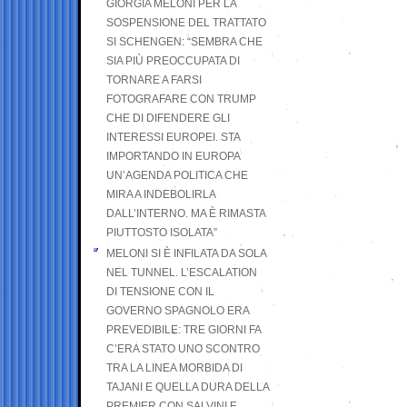
GIORGIA MELONI PER LA
SOSPENSIONE DEL TRATTATO
SI SCHENGEN: “SEMBRA CHE
SIA PIÙ PREOCCUPATA DI
TORNARE A FARSI
FOTOGRAFARE CON TRUMP
CHE DI DIFENDERE GLI
INTERESSI EUROPEI. STA
IMPORTANDO IN EUROPA
UN’AGENDA POLITICA CHE
MIRA A INDEBOLIRLA
DALL’INTERNO. MA È RIMASTA
PIUTTOSTO ISOLATA”
MELONI SI È INFILATA DA SOLA
NEL TUNNEL. L’ESCALATION
DI TENSIONE CON IL
GOVERNO SPAGNOLO ERA
PREVEDIBILE: TRE GIORNI FA
C’ERA STATO UNO SCONTRO
TRA LA LINEA MORBIDA DI
TAJANI E QUELLA DURA DELLA
PREMIER CON SALVINI E