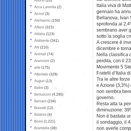
Aborto
(20)
Italia viva di M
Acca Larentia
(2)
gennaio ha annun
Alcool
(3)
Bellanova, Ivan 
Alemanno
(150)
sprofonda al 2,4
Alfano
(315)
sembrano aver gi
Alitalia
(123)
sotto la soglia c
Ambiente
(341)
A crescere è inv
AN
(210)
dicembre e torna
Nella classifica 
Animali
(74)
perdita, con il 
Arancioni
(2)
Movimento 5 Stel
arte
(175)
Fratelli d’Italia
Attentato
(329)
Tra le altre forz
Auguri
(13)
e Azione (3,3%) 
Batini
(3)
non sembra benefi
Berlusconi
(4.295)
governo.
Bersani
(234)
Resta alta la pe
Biasotti
(12)
diminuzione: 3
Boldrini
(4)
Non è bastata un
Bossi
(1.221)
il sondaggio, il 
non averle compre
Brambilla
(38)