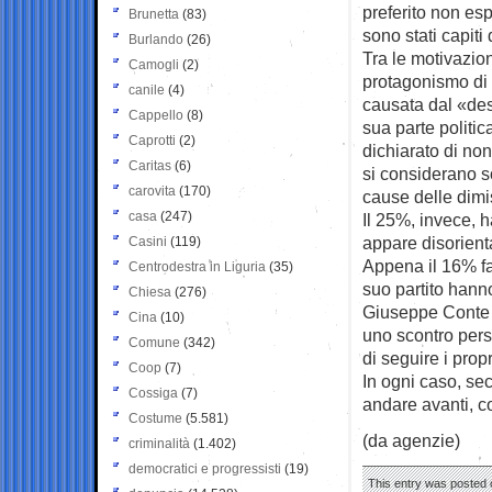
preferito non esp
Brunetta
(83)
sono stati capiti
Burlando
(26)
Tra le motivazion
Camogli
(2)
protagonismo di R
canile
(4)
causata dal «desi
Cappello
(8)
sua parte politic
Caprotti
(2)
dichiarato di non
Caritas
(6)
si considerano s
carovita
(170)
cause delle dimi
casa
(247)
Il 25%, invece, h
appare disorienta
Casini
(119)
Appena il 16% fa 
Centrodestra in Liguria
(35)
suo partito hanno
Chiesa
(276)
Giuseppe Conte e 
Cina
(10)
uno scontro pers
Comune
(342)
di seguire i propr
Coop
(7)
In ogni caso, sec
Cossiga
(7)
andare avanti, co
Costume
(5.581)
(da agenzie)
criminalità
(1.402)
democratici e progressisti
(19)
This entry was posted 