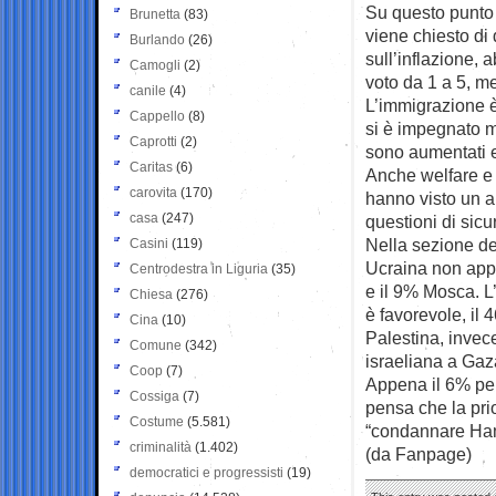
Su questo punto 
Brunetta
(83)
viene chiesto di
Burlando
(26)
sull’inflazione, 
Camogli
(2)
voto da 1 a 5, me
canile
(4)
L’immigrazione è
Cappello
(8)
si è impegnato m
Caprotti
(2)
sono aumentati e 
Caritas
(6)
Anche welfare e a
carovita
(170)
hanno visto un a
casa
(247)
questioni di sic
Nella sezione de
Casini
(119)
Ucraina non appo
Centrodestra in Liguria
(35)
e il 9% Mosca. L’
Chiesa
(276)
è favorevole, il
Cina
(10)
Palestina, invece
Comune
(342)
israeliana a Gaza 
Coop
(7)
Appena il 6% pen
Cossiga
(7)
pensa che la pri
Costume
(5.581)
“condannare Ham
criminalità
(1.402)
(da Fanpage)
democratici e progressisti
(19)