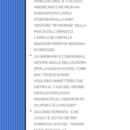
VENEZUELANO .IL COLOSSO
AMERICANO CHEVRON HA
RADDOPPIATO L’AREA
ASSEGNATA ALLA JOINT
VENTURE “PETROPIAR” NELLA
FASCIA DELL’ORINOCO,
L’AREA CHE OSPITA LE
MAGGIORI RISERVE MONDIALI
DI GREGGIO
LA GERMANIA SI CONFERMA IL
VENTRE MOLLE DELL’EUROPA
(PER LA GIOIA DI PUTIN). COME
MAI I TEDESCHI NON
VOGLIONO AMMETTERE CHE
DIETRO AL CASO DEL DRONE
PIENO DI ESPLOSIVO
RINVENUTO ALL’AEROPORTO
DI LIPSIA C’È LA RUSSIA?
GIULIANO FERRARA: ’CHE
COSA C’È SOTTO DIETRO
DAVANTI A LATO DEL “SIGNOR