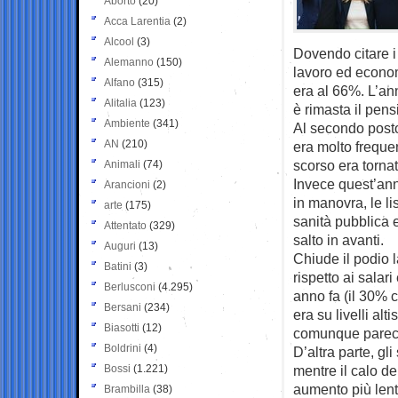
Aborto
(20)
Acca Larentia
(2)
Alcool
(3)
Dovendo citare i 
Alemanno
(150)
lavoro ed economi
Alfano
(315)
era al 66%. L’a
Alitalia
(123)
è rimasta il pensi
Ambiente
(341)
Al secondo posto,
AN
(210)
era molto freque
scorso era torna
Animali
(74)
Invece quest’anno
Arancioni
(2)
in manovra, le li
arte
(175)
sanità pubblica 
Attentato
(329)
salto in avanti.
Auguri
(13)
Chiude il podio l
Batini
(3)
rispetto ai salar
Berlusconi
(4.295)
anno fa (il 30% c
Bersani
(234)
era su livelli al
Biasotti
(12)
comunque parecc
Boldrini
(4)
D’altra parte, gl
Bossi
(1.221)
mentre il calo de
aumento più lent
Brambilla
(38)