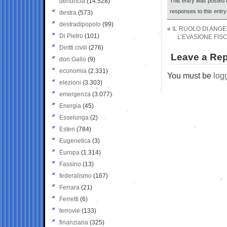
denuncia
(14.528)
This entry was posted o
responses to this entr
destra
(573)
destradipopolo
(99)
«
IL RUOLO DI ANGE
Di Pietro
(101)
L’EVASIONE FISC
Diritti civili
(276)
Leave a Rep
don Gallo
(9)
economia
(2.331)
You must be
log
elezioni
(3.303)
emergenza
(3.077)
Energia
(45)
Esselunga
(2)
Esteri
(784)
Eugenetica
(3)
Europa
(1.314)
Fassino
(13)
federalismo
(167)
Ferrara
(21)
Ferretti
(6)
ferrovie
(133)
finanziaria
(325)