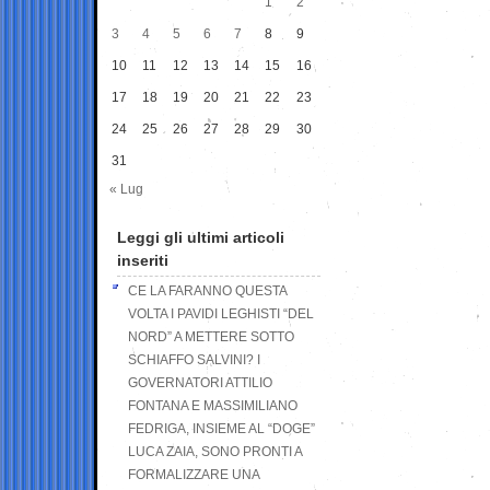
1
2
3
4
5
6
7
8
9
10
11
12
13
14
15
16
17
18
19
20
21
22
23
24
25
26
27
28
29
30
31
« Lug
Leggi gli ultimi articoli
inseriti
CE LA FARANNO QUESTA
VOLTA I PAVIDI LEGHISTI “DEL
NORD” A METTERE SOTTO
SCHIAFFO SALVINI? I
GOVERNATORI ATTILIO
FONTANA E MASSIMILIANO
FEDRIGA, INSIEME AL “DOGE”
LUCA ZAIA, SONO PRONTI A
FORMALIZZARE UNA