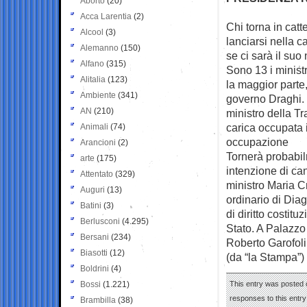
Aborto
(20)
Acca Larentia
(2)
Chi torna in catt
Alcool
(3)
lanciarsi
nella c
Alemanno
(150)
se ci sarà il suo
Alfano
(315)
Sono 13 i ministr
Alitalia
(123)
la maggior parte,
Ambiente
(341)
governo Draghi. 
AN
(210)
ministro della Tr
carica occupata 
Animali
(74)
occupazione
Arancioni
(2)
Tornerà probabi
arte
(175)
intenzione di can
Attentato
(329)
ministro Maria C
Auguri
(13)
ordinario di Dia
Batini
(3)
di diritto costit
Berlusconi
(4.295)
Stato. A Palazzo
Bersani
(234)
Roberto Garofoli
Biasotti
(12)
(da “la Stampa”)
Boldrini
(4)
Bossi
(1.221)
This entry was posted o
responses to this entr
Brambilla
(38)