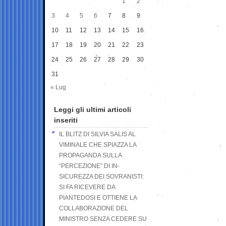
1
2
3
4
5
6
7
8
9
10
11
12
13
14
15
16
17
18
19
20
21
22
23
24
25
26
27
28
29
30
31
« Lug
Leggi gli ultimi articoli
inseriti
IL BLITZ DI SILVIA SALIS AL
VIMINALE CHE SPIAZZA LA
PROPAGANDA SULLA
“PERCEZIONE” DI IN-
SICUREZZA DEI SOVRANISTI:
SI FA RICEVERE DA
PIANTEDOSI E OTTIENE LA
COLLABORAZIONE DEL
MINISTRO SENZA CEDERE SU