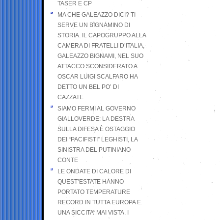
TASER E CP
MA CHE GALEAZZO DICI? TI
SERVE UN BIGNAMINO DI
STORIA. IL CAPOGRUPPO ALLA
CAMERA DI FRATELLI D’ITALIA,
GALEAZZO BIGNAMI, NEL SUO
ATTACCO SCONSIDERATO A
OSCAR LUIGI SCALFARO HA
DETTO UN BEL PO’ DI
CAZZATE
SIAMO FERMI AL GOVERNO
GIALLOVERDE: LA DESTRA
SULLA DIFESA È OSTAGGIO
DEI “PACIFISTI” LEGHISTI, LA
SINISTRA DEL PUTINIANO
CONTE
LE ONDATE DI CALORE DI
QUEST’ESTATE HANNO
PORTATO TEMPERATURE
RECORD IN TUTTA EUROPA E
UNA SICCITA’ MAI VISTA. I