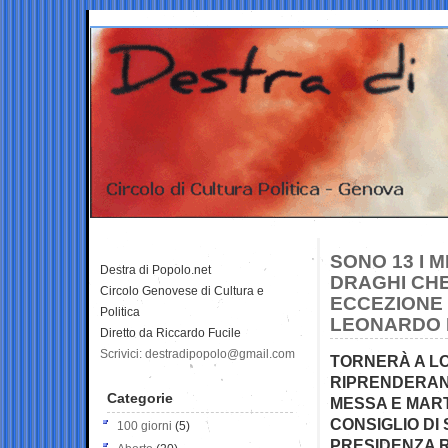
SONO 13 I 
Destra di Popolo.net
DRAGHI CH
Circolo Genovese di Cultura e
ECCEZIONE 
Politica
LEONARDO 
Diretto da Riccardo Fucile
Scrivici: destradipopolo@gmail.com
TORNERÀ A L
RIPRENDERANN
Categorie
MESSA E MAR
CONSIGLIO DI
100 giorni
(5)
PRESIDENZA 