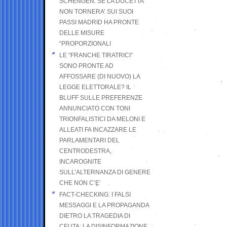
SCHENGEN. SE LA DUCETTA
NON TORNERA’ SUI SUOI
PASSI MADRID HA PRONTE
DELLE MISURE
“PROPORZIONALI
LE “FRANCHE TIRATRICI”
SONO PRONTE AD
AFFOSSARE (DI NUOVO) LA
LEGGE ELETTORALE? IL
BLUFF SULLE PREFERENZE
ANNUNCIATO CON TONI
TRIONFALISTICI DA MELONI E
ALLEATI FA INCAZZARE LE
PARLAMENTARI DEL
CENTRODESTRA,
INCAROGNITE
SULL’ALTERNANZA DI GENERE
CHE NON C’E’
FACT-CHECKING: I FALSI
MESSAGGI E LA PROPAGANDA
DIETRO LA TRAGEDIA DI
CEUTA: LA DISINFORMAZIONE