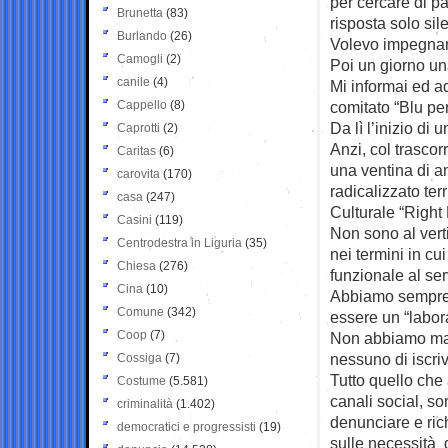
per cercare di pa
Brunetta
(83)
risposta solo si
Burlando
(26)
Volevo impegnarmi
Camogli
(2)
Poi un giorno una
canile
(4)
Mi informai ed ade
Cappello
(8)
comitato “Blu per
Da lì l’inizio di 
Caprotti
(2)
Anzi, col trascor
Caritas
(6)
una ventina di a
carovita
(170)
radicalizzato ter
casa
(247)
Culturale “Right
Casini
(119)
Non sono al verti
Centrodestra in Liguria
(35)
nei termini in cu
Chiesa
(276)
funzionale al ser
Cina
(10)
Abbiamo sempre 
Comune
(342)
essere un “labor
Coop
(7)
Non abbiamo mai
nessuno di iscri
Cossiga
(7)
Tutto quello che 
Costume
(5.581)
canali social, so
criminalità
(1.402)
denunciare e ric
democratici e progressisti
(19)
sulle necessità d