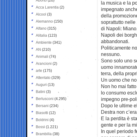
Aborto
(20)
la musica e la pol
Acca Larentia
(2)
impegnato anche
Alcool
(3)
della promozione
Alemanno
(150)
soprattutto nelle
di Napoli: Miano
Alfano
(315)
Napoli dei borgh
Alitalia
(123)
abbandonati.
Ambiente
(341)
Politicamente n
AN
(210)
nessuno.
Animali
(74)
Sono solo uno s
Arancioni
(2)
uomo innamorato
arte
(175)
terra, della prop
Attentato
(329)
Un uomo che non 
Auguri
(13)
Non ho mai fatto 
Batini
(3)
lo consumo esclu
impegno pre-poli
Berlusconi
(4.295)
Dopo le ultime el
Bersani
(234)
Destra non c’era
Biasotti
(12)
E la perdita è s
Boldrini
(4)
gente e per la mi
Bossi
(1.221)
In quel periodo f
Brambilla
(38)