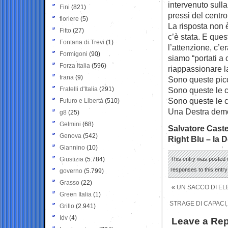
intervenuto sull
Fini
(821)
pressi del centro
fioriere
(5)
La risposta non è
Fitto
(27)
c’è stata. E ques
Fontana di Trevi
(1)
l’attenzione, c’
Formigoni
(90)
siamo “portati a
Forza Italia
(596)
riappassionare l
frana
(9)
Sono queste picco
Fratelli d'Italia
(291)
Sono queste le 
Sono queste le c
Futuro e Libertà
(510)
Una Destra demo
g8
(25)
Gelmini
(68)
Salvatore Caste
Genova
(542)
Right Blu – la D
Giannino
(10)
Giustizia
(5.784)
This entry was posted o
responses to this entr
governo
(5.799)
Grasso
(22)
«
UN SACCO DI ELE
Green Italia
(1)
STRAGE DI CAPACI,
Grillo
(2.941)
Idv
(4)
Leave a Rep