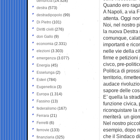
denuncia
(14.528)
Quando ero ragaz
destra
(573)
A Napoli, a via 
destradipopolo
(99)
attenta. Oggi non
Di Pietro
(101)
Noi, nel nostro p
Diritti civili
(276)
la nuova Destra 
don Gallo
(9)
comunque, calate 
economia
(2.331)
importanti e ric
nelle vie della c
elezioni
(3.303)
firme e petizioni
emergenza
(3.077)
civco, pre-politic
Energia
(45)
Politica di pross
Esselunga
(2)
territorio, rimet
Esteri
(784)
audace rivoluzion
Eugenetica
(3)
sapore delle cos
Europa
(1.314)
E’ quella la stra
Fassino
(13)
funzione civica, p
federalismo
(167)
riconquistare la 
Ferrara
(21)
meriterà un giorn
Nel nostro picc
Ferretti
(6)
esempio, dopo mes
ferrovie
(133)
che il Sindaco d
finanziaria
(325)