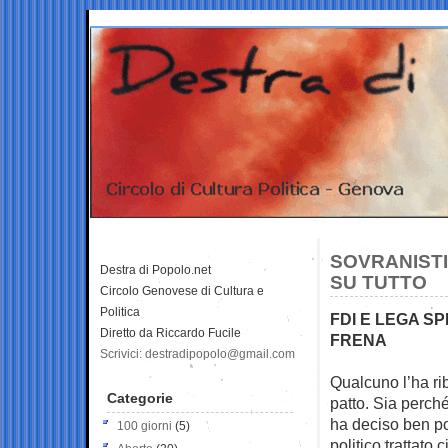
SOVRANISTI
Destra di Popolo.net
SU TUTTO
Circolo Genovese di Cultura e
Politica
FDI E LEGA S
Diretto da Riccardo Fucile
FRENA
Scrivici: destradipopolo@gmail.com
Qualcuno l’ha rib
Categorie
patto. Sia
perché
ha deciso ben po
100 giorni
(5)
politico trattato 