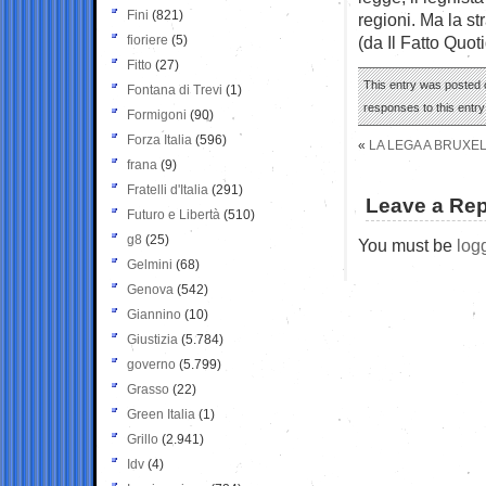
Fini
(821)
regioni. Ma la st
fioriere
(5)
(da Il Fatto Quot
Fitto
(27)
This entry was posted o
Fontana di Trevi
(1)
responses to this entr
Formigoni
(90)
Forza Italia
(596)
«
LA LEGA A BRUXE
frana
(9)
Fratelli d'Italia
(291)
Leave a Rep
Futuro e Libertà
(510)
g8
(25)
You must be
log
Gelmini
(68)
Genova
(542)
Giannino
(10)
Giustizia
(5.784)
governo
(5.799)
Grasso
(22)
Green Italia
(1)
Grillo
(2.941)
Idv
(4)