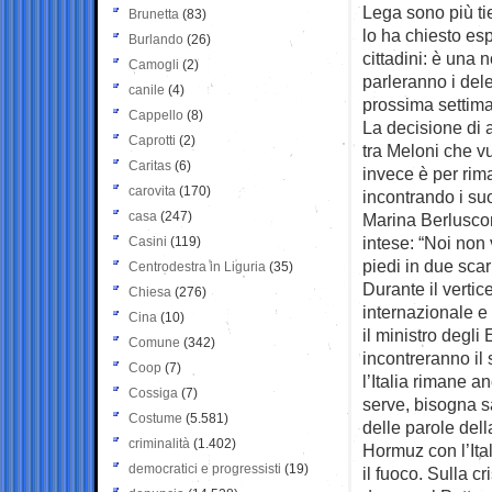
Lega sono più ti
Brunetta
(83)
lo ha chiesto es
Burlando
(26)
cittadini: è una 
Camogli
(2)
parleranno i dele
canile
(4)
prossima settim
Cappello
(8)
La decisione di a
Caprotti
(2)
tra Meloni che vu
Caritas
(6)
invece è per rim
carovita
(170)
incontrando i suo
casa
(247)
Marina Berlusconi
intese: “Noi non
Casini
(119)
piedi in due scar
Centrodestra in Liguria
(35)
Durante il vertic
Chiesa
(276)
internazionale e
Cina
(10)
il ministro degli
Comune
(342)
incontreranno il 
Coop
(7)
l’Italia rimane a
Cossiga
(7)
serve, bisogna s
Costume
(5.581)
delle parole dell
criminalità
(1.402)
Hormuz con l’Ita
democratici e progressisti
(19)
il fuoco. Sulla c