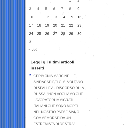
1
2
3
4
5
6
7
8
9
10
11
12
13
14
15
16
17
18
19
20
21
22
23
24
25
26
27
28
29
30
31
« Lug
Leggi gli ultimi articoli
inseriti
CERIMONIA MARCINELLE, I
SINDACATI BELGI SI VOLTANO
DI SPALLE AL DISCORSO DI LA
RUSSA: “NON VOGLIAMO CHE
LAVORATORI IMMIGRATI
ITALIANI CHE SONO MORTI
NEL NOSTRO PAESE SIANO
COMMEMORATI DA UN
ESTREMISTA DI DESTRA”