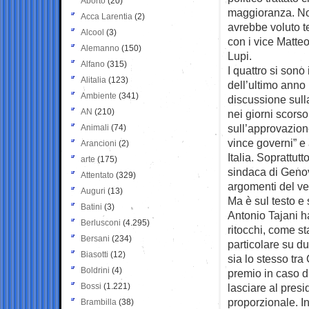
Aborto
(20)
maggioranza. No
Acca Larentia
(2)
avrebbe voluto te
Alcool
(3)
con i vice Matteo
Alemanno
(150)
Lupi.
Alfano
(315)
I quattro si sono 
Alitalia
(123)
dell’ultimo anno 
Ambiente
(341)
discussione sulla
AN
(210)
nei giorni scors
sull’approvazione
Animali
(74)
vince governi” e
Arancioni
(2)
Italia. Soprattut
arte
(175)
sindaca di Genova
Attentato
(329)
argomenti del ver
Auguri
(13)
Ma è sul testo e 
Batini
(3)
Antonio Tajani h
Berlusconi
(4.295)
ritocchi, come sta
Bersani
(234)
particolare su d
Biasotti
(12)
sia lo stesso tr
Boldrini
(4)
premio in caso 
Bossi
(1.221)
lasciare al pres
proporzionale. Ino
Brambilla
(38)