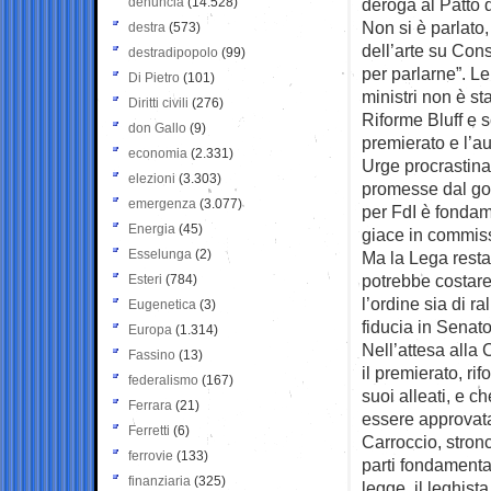
denuncia
(14.528)
deroga al Patto d
Non si è parlato,
destra
(573)
dell’arte su Con
destradipopolo
(99)
per parlarne”. Le
Di Pietro
(101)
ministri non è 
Diritti civili
(276)
Riforme Bluff e 
don Gallo
(9)
premierato e l’a
economia
(2.331)
Urge procrastinar
elezioni
(3.303)
promesse dal gov
emergenza
(3.077)
per FdI è fondame
Energia
(45)
giace in commis
Esselunga
(2)
Ma la Lega resta 
potrebbe costare
Esteri
(784)
l’ordine sia di r
Eugenetica
(3)
fiducia in Senato
Europa
(1.314)
Nell’attesa alla
Fassino
(13)
il premierato, ri
federalismo
(167)
suoi alleati, e 
Ferrara
(21)
essere approvata
Ferretti
(6)
Carroccio, stron
ferrovie
(133)
parti fondamenta
finanziaria
(325)
legge, il leghist