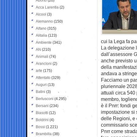
Aborto
(20)
Acca Larentia
(2)
Alcool
(3)
Alemanno
(150)
Alfano
(315)
Alitalia
(123)
cui la Lega fa pa
Ambiente
(341)
La delegazione 
AN
(210)
dall’assessore G
Animali
(74)
anche previsto u
Arancioni
(2)
della manifestaz
arte
(175)
andava a stringer
Attentato
(329)
Facciamo un pass
Auguri
(13)
pluriennale 2028
Batini
(3)
attuali circa 540
membro, togliend
Berlusconi
(4.295)
è il Pnrr: fondi 
Bersani
(234)
impostazione si 
Biasotti
(12)
delle Regioni, e o
Boldrini
(4)
commissario scel
Bossi
(1.221)
Pnrr come strada
Brambilla
(38)