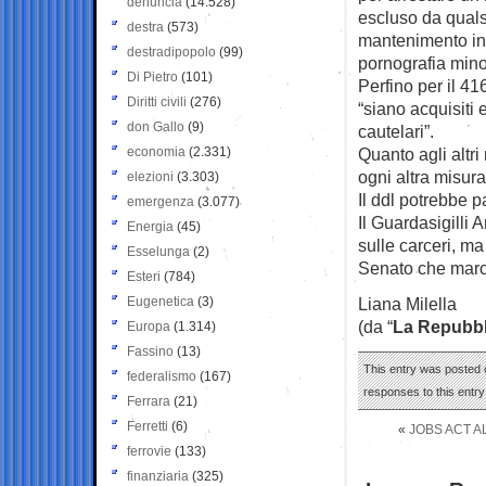
denuncia
(14.528)
escluso da quals
destra
(573)
mantenimento in s
destradipopolo
(99)
pornografia mino
Di Pietro
(101)
Perfino per il 41
Diritti civili
(276)
“siano acquisiti 
don Gallo
(9)
cautelari”.
economia
(2.331)
Quanto agli altri
ogni altra misura
elezioni
(3.303)
Il ddl potrebbe 
emergenza
(3.077)
Il Guardasigilli 
Energia
(45)
sulle carceri, ma
Esselunga
(2)
Senato che marci
Esteri
(784)
Eugenetica
(3)
Liana Milella
(da “
La Repubbl
Europa
(1.314)
Fassino
(13)
This entry was posted o
federalismo
(167)
responses to this entr
Ferrara
(21)
Ferretti
(6)
«
JOBS ACT A
ferrovie
(133)
finanziaria
(325)