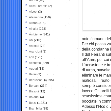
Aborto
(20)
Acca Larentia
(2)
Alcool
(3)
Alemanno
(150)
Alfano
(315)
Alitalia
(123)
Ambiente
(341)
noto comune del 
AN
(210)
Per chi possa val
Animali
(74)
della condanna M
Arancioni
(2)
Il ddl Ferranti s
arte
(175)
all’Anm, per cui 
Attentato
(329)
L’occasione è tro
Auguri
(13)
di turno, stavolt
Batini
(3)
eliminare le man
mafiosa, il reato
Berlusconi
(4.295)
sempre considera
Bersani
(234)
Invece Chiarelli
Biasotti
(12)
scarsissime chan
Boldrini
(4)
bocciate in com
Bossi
(1.221)
Adesso l’Ncd di 
Brambilla
(38)