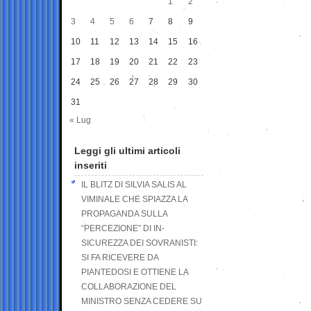
1
2
3
4
5
6
7
8
9
10
11
12
13
14
15
16
17
18
19
20
21
22
23
24
25
26
27
28
29
30
31
« Lug
Leggi gli ultimi articoli
inseriti
IL BLITZ DI SILVIA SALIS AL
VIMINALE CHE SPIAZZA LA
PROPAGANDA SULLA
“PERCEZIONE” DI IN-
SICUREZZA DEI SOVRANISTI:
SI FA RICEVERE DA
PIANTEDOSI E OTTIENE LA
COLLABORAZIONE DEL
MINISTRO SENZA CEDERE SU