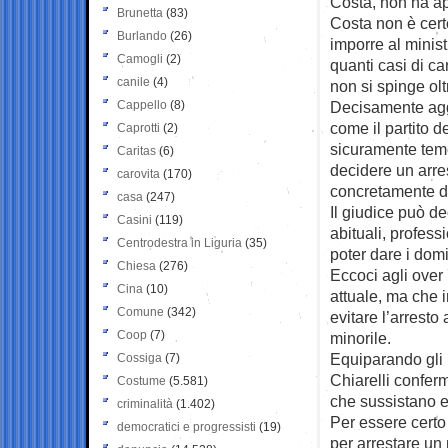
Costa, non ha ape
Brunetta
(83)
Costa non è cert
Burlando
(26)
imporre al minist
Camogli
(2)
quanti casi di c
canile
(4)
non si spinge olt
Cappello
(8)
Decisamente aggr
come il partito de
Caprotti
(2)
sicuramente teme
Caritas
(6)
decidere un arres
carovita
(170)
concretamente d
casa
(247)
Il giudice può de
Casini
(119)
abituali, profes
Centrodestra in Liguria
(35)
poter dare i domi
Chiesa
(276)
Eccoci agli over
Cina
(10)
attuale, ma che i
Comune
(342)
evitare l’arresto 
Coop
(7)
minorile.
Equiparando gli u
Cossiga
(7)
Chiarelli confer
Costume
(5.581)
che sussistano e
criminalità
(1.402)
Per essere certo
democratici e progressisti
(19)
per arrestare un