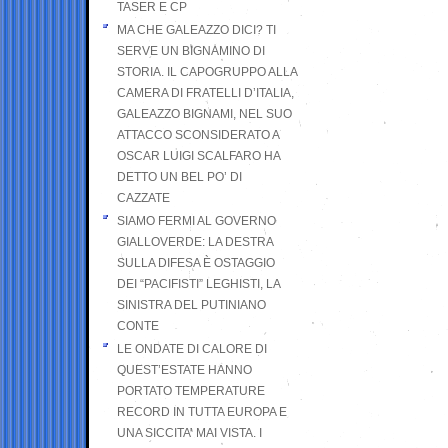
TASER E CP
MA CHE GALEAZZO DICI? TI
SERVE UN BIGNAMINO DI
STORIA. IL CAPOGRUPPO ALLA
CAMERA DI FRATELLI D’ITALIA,
GALEAZZO BIGNAMI, NEL SUO
ATTACCO SCONSIDERATO A
OSCAR LUIGI SCALFARO HA
DETTO UN BEL PO’ DI
CAZZATE
SIAMO FERMI AL GOVERNO
GIALLOVERDE: LA DESTRA
SULLA DIFESA È OSTAGGIO
DEI “PACIFISTI” LEGHISTI, LA
SINISTRA DEL PUTINIANO
CONTE
LE ONDATE DI CALORE DI
QUEST’ESTATE HANNO
PORTATO TEMPERATURE
RECORD IN TUTTA EUROPA E
UNA SICCITA’ MAI VISTA. I