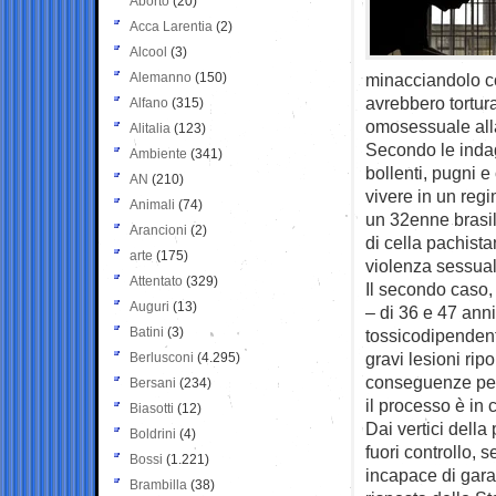
Aborto
(20)
Acca Larentia
(2)
Alcool
(3)
Alemanno
(150)
minacciandolo c
avrebbero tortur
Alfano
(315)
omosessuale alla
Alitalia
(123)
Secondo le indagi
Ambiente
(341)
bollenti, pugni e 
AN
(210)
vivere in un regi
Animali
(74)
un 32enne brasil
Arancioni
(2)
di cella pachist
arte
(175)
violenza sessua
Attentato
(329)
Il secondo caso, 
Auguri
(13)
– di 36 e 47 ann
Batini
(3)
tossicodipendent
gravi lesioni rip
Berlusconi
(4.295)
conseguenze perd
Bersani
(234)
il processo è in 
Biasotti
(12)
Dai vertici della
Boldrini
(4)
fuori controllo, 
Bossi
(1.221)
incapace di garan
Brambilla
(38)