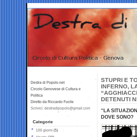
STUPRI E T
Destra di Popolo.net
INFERNO, L
Circolo Genovese di Cultura e
“AGGHIACCI
Politica
DETENUTI N
Diretto da Riccardo Fucile
Scrivici: destradipopolo@gmail.com
“LA SITUAZIO
DOVE SONO?
Categorie
100 giorni
(5)