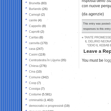
risposta dello St
Brunetta
(83)
con nuove perquis
Burlando
(26)
(da agenzie)
Camogli
(2)
canile
(4)
This entry was posted o
Cappello
(8)
responses to this entr
Caprotti
(2)
Caritas
(6)
«
TANTE PROMESSE E
IL DELIRIO NEONA
carovita
(170)
“ODIO IL KEBAB
casa
(247)
Leave a Rep
Casini
(119)
You must be
log
Centrodestra in Liguria
(35)
Chiesa
(276)
Cina
(10)
Comune
(342)
Coop
(7)
Cossiga
(7)
Costume
(5.581)
criminalità
(1.402)
democratici e progressisti
(19)