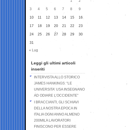
1
2
3
4
5
6
7
8
9
10
11
12
13
14
15
16
17
18
19
20
21
22
23
24
25
26
27
28
29
30
31
« Lug
Leggi gli ultimi articoli
inseriti
INTERVISTA ALLO STORICO
JAMES HANKINGS: “LE
UNIVERSITA’ USA INSEGNANO
AD ODIARE L’OCCIDENTE”
I BRACCIANTI, GLI SCHIAVI
DELLA NOSTRA EPOCA IN
ITALIA OGNI ANNO ALMENO
200MILA LAVORATORI
FINISCONO PER ESSERE