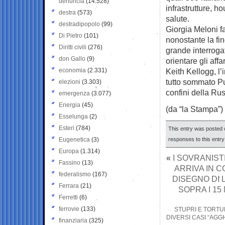
denuncia
(14.528)
infrastrutture, ho
destra
(573)
salute.
destradipopolo
(99)
Giorgia Meloni fa
Di Pietro
(101)
nonostante la fin
Diritti civili
(276)
grande interroga
don Gallo
(9)
orientare gli affa
economia
(2.331)
Keith Kellogg, l
tutto sommato Pu
elezioni
(3.303)
confini della Rus
emergenza
(3.077)
Energia
(45)
(da “la Stampa”)
Esselunga
(2)
Esteri
(784)
This entry was posted o
Eugenetica
(3)
responses to this entr
Europa
(1.314)
«
I SOVRANIST
Fassino
(13)
ARRIVA IN C
federalismo
(167)
DISEGNO DI 
Ferrara
(21)
SOPRA I 15
Ferretti
(6)
ferrovie
(133)
STUPRI E TORTU
DIVERSI CASI “AGG
finanziaria
(325)