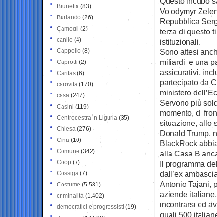
Questo incubo sa
Brunetta
(83)
Volodymyr Zelens
Burlando
(26)
Repubblica Sergi
Camogli
(2)
terza di questo t
canile
(4)
istituzionali.
Cappello
(8)
Sono attesi anch
miliardi, e una p
Caprotti
(2)
assicurativi, inc
Caritas
(6)
partecipato da Ca
carovita
(170)
ministero dell’E
casa
(247)
Servono più soldi
Casini
(119)
momento, di front
Centrodestra in Liguria
(35)
situazione, allo s
Chiesa
(276)
Donald Trump, no
Cina
(10)
BlackRock abbia 
Comune
(342)
alla Casa Bianc
Coop
(7)
Il programma del
dall’ex ambascia
Cossiga
(7)
Antonio Tajani,
Costume
(5.581)
aziende italiane,
criminalità
(1.402)
incontrarsi ed a
democratici e progressisti
(19)
quali 500 italian