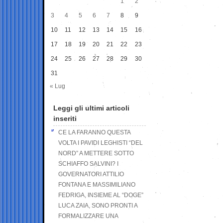
1
2
3
4
5
6
7
8
9
10
11
12
13
14
15
16
17
18
19
20
21
22
23
24
25
26
27
28
29
30
31
« Lug
Leggi gli ultimi articoli
inseriti
CE LA FARANNO QUESTA
VOLTA I PAVIDI LEGHISTI “DEL
NORD” A METTERE SOTTO
SCHIAFFO SALVINI? I
GOVERNATORI ATTILIO
FONTANA E MASSIMILIANO
FEDRIGA, INSIEME AL “DOGE”
LUCA ZAIA, SONO PRONTI A
FORMALIZZARE UNA