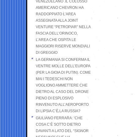
VENEZUELANO .IL COLOSSO
AMERICANO CHEVRON HA
RADDOPPIATO L’AREA
ASSEGNATA ALLA JOINT
VENTURE “PETROPIAR” NELLA
FASCIA DELL’ORINOCO,
L’AREA CHE OSPITA LE
MAGGIORI RISERVE MONDIALI
DI GREGGIO
LA GERMANIA SI CONFERMA IL
VENTRE MOLLE DELL’EUROPA
(PER LA GIOIA DI PUTIN). COME
MAI I TEDESCHI NON
VOGLIONO AMMETTERE CHE
DIETRO AL CASO DEL DRONE
PIENO DI ESPLOSIVO
RINVENUTO ALL’AEROPORTO
DI LIPSIA C’È LA RUSSIA?
GIULIANO FERRARA: ’CHE
COSA C’È SOTTO DIETRO
DAVANTI A LATO DEL “SIGNOR