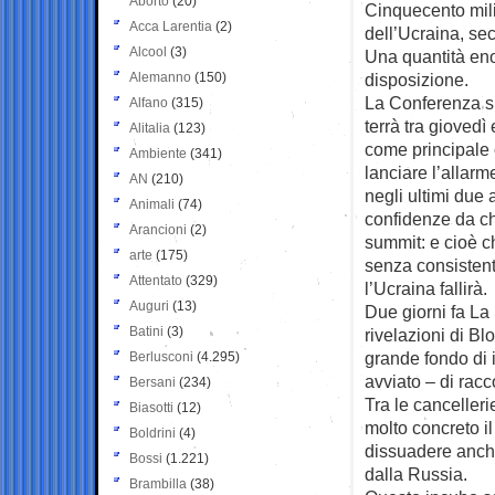
Aborto
(20)
Cinquecento milia
Acca Larentia
(2)
dell’Ucraina,
sec
Alcool
(3)
Una quantità en
Alemanno
(150)
disposizione.
La Conferenza su
Alfano
(315)
terrà tra gioved
Alitalia
(123)
come principale 
Ambiente
(341)
lanciare l’allarm
AN
(210)
negli ultimi due
Animali
(74)
confidenze da ch
Arancioni
(2)
summit: e cioè c
arte
(175)
senza consistenti
Attentato
(329)
l’Ucraina fallirà.
Auguri
(13)
Due giorni fa La
Batini
(3)
rivelazioni di B
grande fondo di 
Berlusconi
(4.295)
avviato – di racc
Bersani
(234)
Tra le cancelleri
Biasotti
(12)
molto concreto i
Boldrini
(4)
dissuadere anche
Bossi
(1.221)
dalla Russia.
Brambilla
(38)